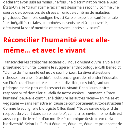
déclarent avoir subi au moins une fois une discrimination raciale. Aux
États-Unis, le “traumatisme racial” est désormais reconnu comme une
source de dépression, de stress chronique et même de maladies
physiques. Comme le souligne Kwasi Kafele, expert en santé mentale:
“Les inégalités raciales, combinées au sexisme et à la pauvreté,
détruisent la santé mentale et entravent l’accès aux soins”.
Réconcilier l’humanité avec elle-
même… et avec le vivant
Transcender les catégories sociales qui nous divisent ouvre la voie à un
projet inédit: l’unité. Comme le suggère l’anthropologue Ruth Benedict:
“L’unité de l’humanité est notre seul horizon. La diversité est une
richesse, non une hiérarchie”. Il est donc urgent de refonder l’éducation
sur l’idée que l’humanité est une et indivisible, en y intégrant une
pédagogie de la paix et du respect du vivant. Par ailleurs, notre
responsabilité doit aller au-delà de notre espèce. Comment la “race
humaine” peut-elle continuer à détruire les autres races — animales et
végétales — sans remettre en cause ce comportement autodestructeur?
Comme le souligne le biologiste Gilles Bœuf: “Notre survie dépend du
respect du vivant dans son ensemble”, car la crise environnementale est
aussi en partie le reflet d’un modèle économique destructeur de la
biodiversité. Selon lui: “Il faut éduquer, éduquer, éduquer pour sortir de