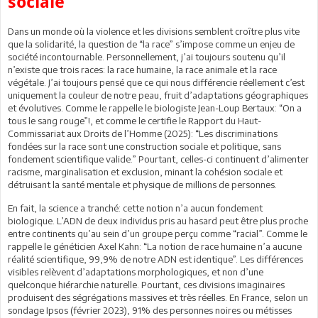
sociale
Dans un monde où la violence et les divisions semblent croître plus vite
que la solidarité, la question de “la race” s’impose comme un enjeu de
société incontournable. Personnellement, j’ai toujours soutenu qu’il
n’existe que trois races: la race humaine, la race animale et la race
végétale. J’ai toujours pensé que ce qui nous différencie réellement c’est
uniquement la couleur de notre peau, fruit d’adaptations géographiques
et évolutives. Comme le rappelle le biologiste Jean-Loup Bertaux: “On a
tous le sang rouge”!, et comme le certifie le Rapport du Haut-
Commissariat aux Droits de l’Homme (2025): “Les discriminations
fondées sur la race sont une construction sociale et politique, sans
fondement scientifique valide.” Pourtant, celles-ci continuent d’alimenter
racisme, marginalisation et exclusion, minant la cohésion sociale et
détruisant la santé mentale et physique de millions de personnes.
En fait, la science a tranché: cette notion n’a aucun fondement
biologique. L’ADN de deux individus pris au hasard peut être plus proche
entre continents qu’au sein d’un groupe perçu comme “racial”. Comme le
rappelle le généticien Axel Kahn: “La notion de race humaine n’a aucune
réalité scientifique, 99,9% de notre ADN est identique”. Les différences
visibles relèvent d’adaptations morphologiques, et non d’une
quelconque hiérarchie naturelle. Pourtant, ces divisions imaginaires
produisent des ségrégations massives et très réelles. En France, selon un
sondage Ipsos (février 2023), 91% des personnes noires ou métisses