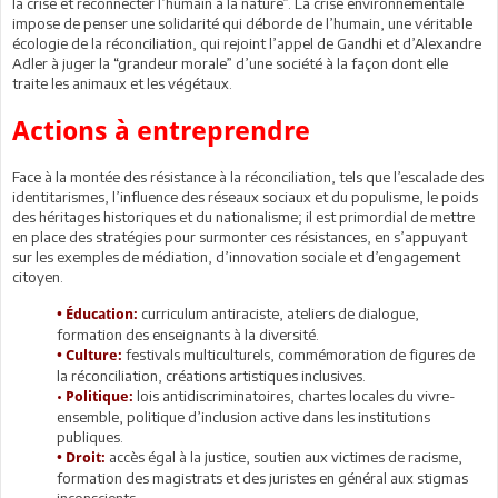
la crise et reconnecter l’humain à la nature”. La crise environnementale
impose de penser une solidarité qui déborde de l’humain, une véritable
écologie de la réconciliation, qui rejoint l’appel de Gandhi et d’Alexandre
Adler à juger la “grandeur morale” d’une société à la façon dont elle
traite les animaux et les végétaux.
Actions à entreprendre
Face à la montée des résistance à la réconciliation, tels que l’escalade des
identitarismes, l’influence des réseaux sociaux et du populisme, le poids
des héritages historiques et du nationalisme; il est primordial de mettre
en place des stratégies pour surmonter ces résistances, en s’appuyant
sur les exemples de médiation, d’innovation sociale et d’engagement
citoyen.
curriculum antiraciste, ateliers de dialogue,
• Éducation:
formation des enseignants à la diversité.
festivals multiculturels, commémoration de figures de
•
Culture:
la réconciliation, créations artistiques inclusives.
•
lois antidiscriminatoires, chartes locales du vivre-
Politique:
ensemble, politique d’inclusion active dans les institutions
publiques.
accès égal à la justice, soutien aux victimes de racisme,
•
Droit:
formation des magistrats et des juristes en général aux stigmas
inconscients.