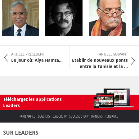
ARTICLE PRÉCÉDENT
ARTICLE SUIVANT
Le jour où: Alya Hamza…
Etablir de nouveaux ponts
entre la Tunisie et la ...
Téléchargez les applications
Leaders
PARTENAIRES
DOSSIERS
LEADERS TV
SUCCESS STORY
OPINIONS
TENDANCE
SUR LEADERS