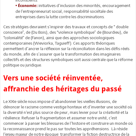
initiatives d’inclusion des minorités, encouragement
• Économie:
de l’entrepreneuriat social, responsabilité sociétale des
entreprises dans la lutte contre les discriminations.
Ces stratégies devraient s’inspirer des travaux et concepts de “ double
conscience”, de (Du Bois), des “violence symbolique” de (Bourdieu), de
“colonialité” de (Fanon), ainsi que des approches sociologiques
contemporaines (Wieviorka, Taguieff). Ces apports théoriques
permettent d’ancrer la réflexion sur la réconciliation dans les défis réels
du monde, afin de s’assurer que la transformation des imaginaires
collectifs et des structures symboliques soit aussi centrale que la réforme
politique ou juridique.
Vers une société réinventée,
affranchie des héritages du passé
Le XXIe siècle nous impose d’abandonner les vieilles illusions, de
dénoncer le racisme comme vestige honteux et d’inventer une société où
la diversité n’est plus source de peur, mais levier pour la créativité et la
résilience. Refuser la fragmentation et assumer notre unité, c’est
commencer à panser les blessures de l’histoire et construire un monde où
la reconnaissance prend le pas sur toutes les appréhensions. Là réside
l’enjeu majeur de notre époque: transformer la fiction destructrice de la