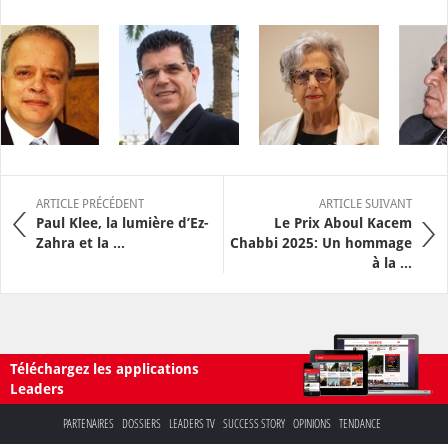
ARTICLE PRÉCÉDENT
ARTICLE SUIVANT
Paul Klee, la lumière d’Ez-
Le Prix Aboul Kacem
Zahra et la ...
Chabbi 2025: Un hommage
à la ...
Téléchargez les applications
Leaders
PARTENAIRES
DOSSIERS
LEADERS TV
SUCCESS STORY
OPINIONS
TENDANCE