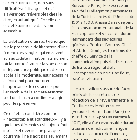
société tunisienne, non sans
Bureau de Paris). Elle exerce au
difficultés ni clivages, et qui
sein de la Délégation permanente
s’avèreront irréversibles chez le
de la Tunisie auprès de l'Unesco de
citoyen autant qu’à l’échelle de la
1991 à 1998. Anissa Barrak rejoint
société tunisienne dans son
l'Organisation internationale de la
ensemble.
Francophonie et y occupe, durant
les mandats des secrétaires
La publication d’un récit véridique
généraux Boutros Boutros-Ghali
sur le processus de libération d’une
et Abdou Diouf, les fonctions de
femme des sangles qui entravent
cheffe du Service de la
son autodétermination, au moment
communication puis de directrice
où la Tunisie était sur la voie de son
du Bureau régional de la
indépendance politique et de son
Francophonie en Asie-Pacifique,
accès à la modernité, est nécessaire
basé au Vietnam.
aujourd’hui pour mesurer
l’importance de ces acquis pour
Elle a par ailleurs assuré de façon
l’ensemble de la société et inciter
bénévole le secrétariat de
tout un chacun à continuer à agir
rédaction de la revue trimestrielle
pour les préserver.
Confluences-Méditerranée
(Editions L'Harmattan, Paris) de
Ce qui était considéré comme
1991 à 2000. Après sa retraite à
«inacceptable et scandaleux» il y a
l'OIF, elle a été responsable durant
quelques décennies est aujourd’hui
trois ans de l'édition en langue
intégré et devenu une pratique
arabe du Courrier de l'Unesco,
courante. Il ne s’agit pas seulement
magazine qui paraît en 6 langues.