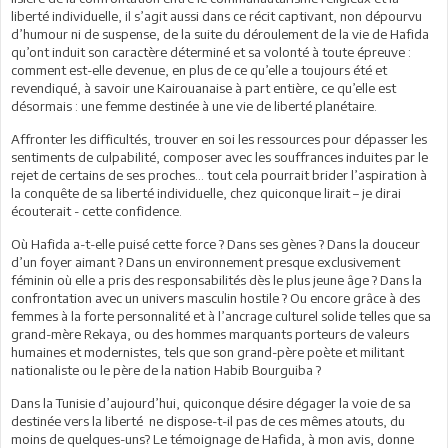
liberté individuelle, il s’agit aussi dans ce récit captivant, non dépourvu
d’humour ni de suspense, de la suite du déroulement de la vie de Hafida
qu’ont induit son caractère déterminé et sa volonté à toute épreuve :
comment est-elle devenue, en plus de ce qu’elle a toujours été et
revendiqué, à savoir une Kairouanaise à part entière, ce qu’elle est
désormais : une femme destinée à une vie de liberté planétaire.
Affronter les difficultés, trouver en soi les ressources pour dépasser les
sentiments de culpabilité, composer avec les souffrances induites par le
rejet de certains de ses proches… tout cela pourrait brider l’aspiration à
la conquête de sa liberté individuelle, chez quiconque lirait – je dirai
écouterait - cette confidence.
Où Hafida a-t-elle puisé cette force ? Dans ses gènes ? Dans la douceur
d’un foyer aimant ? Dans un environnement presque exclusivement
féminin où elle a pris des responsabilités dès le plus jeune âge ? Dans la
confrontation avec un univers masculin hostile ? Ou encore grâce à des
femmes à la forte personnalité et à l’ancrage culturel solide telles que sa
grand-mère Rekaya, ou des hommes marquants porteurs de valeurs
humaines et modernistes, tels que son grand-père poète et militant
nationaliste ou le père de la nation Habib Bourguiba ?
Dans la Tunisie d’aujourd’hui, quiconque désire dégager la voie de sa
destinée vers la liberté ne dispose-t-il pas de ces mêmes atouts, du
moins de quelques-uns? Le témoignage de Hafida, à mon avis, donne