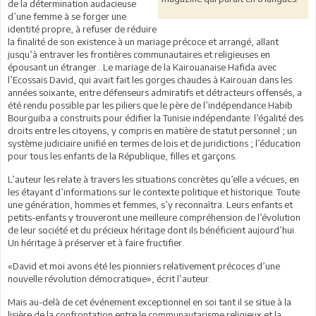
de la détermination audacieuse
d’une femme à se forger une
identité propre, à refuser de réduire
la finalité de son existence à un mariage précoce et arrangé, allant
jusqu’à entraver les frontières communautaires et religieuses en
épousant un étranger…Le mariage de la Kairouanaise Hafida avec
l’Ecossais David, qui avait fait les gorges chaudes à Kairouan dans les
années soixante, entre défenseurs admiratifs et détracteurs offensés, a
été rendu possible par les piliers que le père de l’indépendance Habib
Bourguiba a construits pour édifier la Tunisie indépendante: l’égalité des
droits entre les citoyens, y compris en matière de statut personnel ; un
système judiciaire unifié en termes de lois et de juridictions ; l’éducation
pour tous les enfants de la République, filles et garçons.
L’auteur les relate à travers les situations concrètes qu’elle a vécues, en
les étayant d’informations sur le contexte politique et historique. Toute
une génération, hommes et femmes, s’y reconnaîtra. Leurs enfants et
petits-enfants y trouveront une meilleure compréhension de l’évolution
de leur société et du précieux héritage dont ils bénéficient aujourd’hui.
Un héritage à préserver et à faire fructifier.
«David et moi avons été les pionniers relativement précoces d’une
nouvelle révolution démocratique», écrit l’auteur.
Mais au-delà de cet événement exceptionnel en soi tant il se situe à la
lisière de la confrontation entre le communautarisme religieux et la