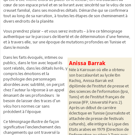
cœur de son espace privé et en se livrant avec sincérité sur le vécu de son
creuset familial, dans ses moindres détails. Démarche qui se confirmera
tout au long de sa narration, à toutes les étapes de son cheminement à
divers endroits de la planète.
Vous prendrez plaisir – et vous serez instruits – à lire ce témoignage
authentique sur le parcours de liberté et de détermination d’une femme,
et à travers elle, sur une époque de mutations profondes en Tunisie et
dans le monde.
Dans les faits évoqués, intimes ou
Anissa Barrak
publics, dans le ton avec lequel ils
sont relatés, dans les détails livrés, y
Née à Kairouan où elle a obtenu
compris les émotions et la
son baccalauréat au lycée Ibn
psychologie des personnages
Rachiq, Anissa Barrak est
abordées avec subtilité, on perçoit
diplômée de l'Institut de presse et
chez l’auteur la réponse à un appel
des sciences de l'information (Ipsi,
émanant de ses profondeurs : le
Tunis) et de l'Institut français de
besoin de laisser des traces d’un
presse (IFP, Université Paris 2).
vécu hors normes car sans
Après un début de carrière
précédent à l’époque.
éclectique en Tunisie (journaliste et
attachée de presse de festivals
Ce témoignage illustre de façon
culturels), elle intègre la Ligue des
significative l’enclenchement des
Etats arabes en 1979 (Direction de
changements qui ont traversé la
l'information au siège à Tunis puis