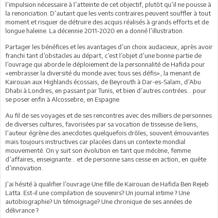
l’impulsion nécessaire à l’atteinte de cet objectif, plutôt qu’il ne pousse à
la renonciation. D’autant que les vents contraires peuvent souffler à tout
moment et risquer de détruire des acquis réalisés à grands efforts et de
longue haleine. La décennie 2011-2020 en a donné l’illustration.
Partager les bénéfices et les avantages d’un choix audacieux, après avoir
franchi tant d’obstacles au départ, c’est l’objet d’une bonne partie de
l’ouvrage qui aborde le déploiement de la personnalité de Hafida pour
«embrasser la diversité du monde avec tous ses défis», la menant de
Kairouan aux Highlands écossais, de Beyrouth à Dar-es-Salam, d’Abu
Dhabi à Londres, en passant par Tunis, et bien d’autres contrées… pour
se poser enfin à Alcossebre, en Espagne.
Au fil de ses voyages et de ses rencontres avec des milliers de personnes
de diverses cultures, favorisées par sa vocation de tisseuse de liens,
l’auteur égrène des anecdotes quelquefois drôles, souvent émouvantes
mais toujours instructives car placées dans un contexte mondial
mouvementé. On y suit son évolution en tant que mécène, femme
d’affaires, enseignante… et de personne sans cesse en action, en quête
d’innovation.
J’ai hésité à qualifier l’ouvrage Une fille de Kairouan de Hafida Ben Rejeb
Latta. Est-il une compilation de souvenirs? Un journal intime ? Une
autobiographie? Un témoignage? Une chronique de ses années de
délivrance ?