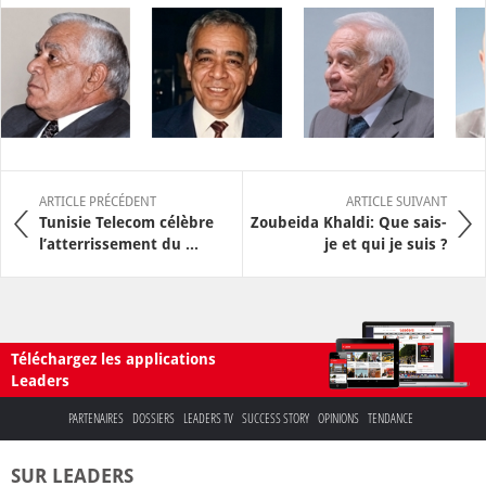
ARTICLE PRÉCÉDENT
ARTICLE SUIVANT
Tunisie Telecom célèbre
Zoubeida Khaldi: Que sais-
l’atterrissement du ...
je et qui je suis ?
Téléchargez les applications
Leaders
PARTENAIRES
DOSSIERS
LEADERS TV
SUCCESS STORY
OPINIONS
TENDANCE
SUR LEADERS