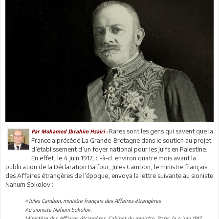
Rares sont les gens qui savent que la
Par
Mohamed Ibrahim Hsairi -
France a précédé La Grande-Bretagne dans le soutien au projet
d’établissement d’un foyer national pour les Juifs en Palestine.
En effet, le 4 juin 1917, c.-à-d. environ quatre mois avant la
publication de la Déclaration Balfour, Jules Cambon, le ministre français
des Affaires étrangères de l’époque, envoya la lettre suivante au sioniste
Nahum Sokolov :
« Jules Cambon, ministre français des Affaires étrangères
Au sioniste Nahum Sokolov.
Ministère des Affaires étrangères, Cabinet du ministre, Paris, le 4 juin 1917.