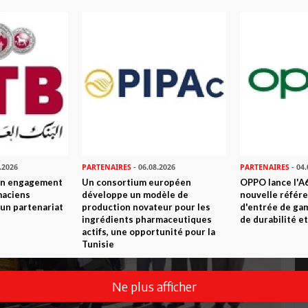
 et régionale
.2026
PARTENAIRES
- 06.08.2026
PARTENAIRES
- 04.
son engagement
Un consortium européen
OPPO lance l'A6
maciens
développe un modèle de
nouvelle référ
à un partenariat
production novateur pour les
d'entrée de ga
ingrédients pharmaceutiques
de durabilité et
actifs, une opportunité pour la
Tunisie
Ne plus afficher