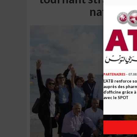
nationale
PARTENAIRES
- 07.08
L’ATB renforce 
auprès des phar
d’officine grâce 
avec le SPOT