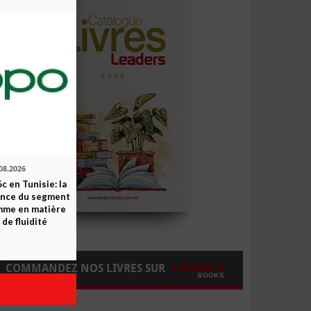
08.2026
c en Tunisie: la
ence du segment
mme en matière
 de fluidité
COMMANDEZ NOS LIVRES SUR