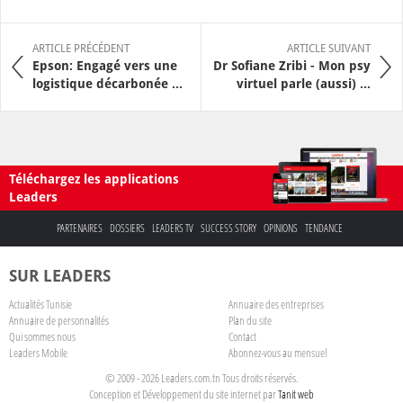
ARTICLE PRÉCÉDENT
ARTICLE SUIVANT
Epson: Engagé vers une
Dr Sofiane Zribi - Mon psy
logistique décarbonée ...
virtuel parle (aussi) ...
Téléchargez les applications
Leaders
PARTENAIRES
DOSSIERS
LEADERS TV
SUCCESS STORY
OPINIONS
TENDANCE
SUR LEADERS
Actualités Tunisie
Annuaire des entreprises
Annuaire de personnalités
Plan du site
Qui sommes nous
Contact
Leaders Mobile
Abonnez-vous au mensuel
© 2009 - 2026 Leaders.com.tn Tous droits réservés.
Conception et Développement du site internet par
Tanit web