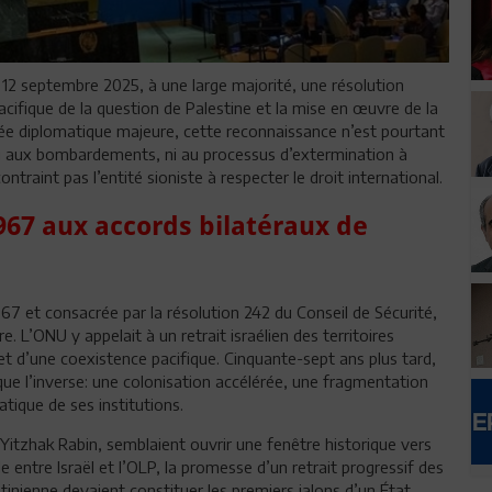
12 septembre 2025, à une large majorité, une résolution
cifique de la question de Palestine et la mise en œuvre de la
e diplomatique majeure, cette reconnaissance n’est pourtant
, ni aux bombardements, ni au processus d’extermination à
ntraint pas l’entité sioniste à respecter le droit international.
1967 aux accords bilatéraux de
967 et consacrée par la résolution 242 du Conseil de Sécurité,
e. L’ONU y appelait à un retrait israélien des territoires
 d’une coexistence pacifique. Cinquante-sept ans plus tard,
que l’inverse: une colonisation accélérée, une fragmentation
atique de ses institutions.
Yitzhak Rabin, semblaient ouvrir une fenêtre historique vers
 entre Israël et l’OLP, la promesse d’un retrait progressif des
stinienne devaient constituer les premiers jalons d’un État