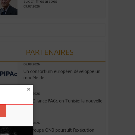
aux chiffres arabes
09.07.2026
PARTENAIRES
06.08.2026
Un consortium européen développe un
modèle de ...
04.08.2026
OPPO lance l'A6c en Tunisie: la nouvelle
...
29.07.2026
Le Groupe QNB poursuit l’exécution