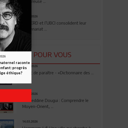
rigoureuse ...
24.07.2026
La BERD et l’UBCI consolident leur
partenariat ...
LU POUR VOUS
2026
maternel raconte
23.04.2026
enfant: progrès
Vient de paraître - «Dictionnaire des ...
ige éthique?
17.03.2026
Noureddine Dougui : Comprendre le
Moyen-Orient, ...
14.03.2026