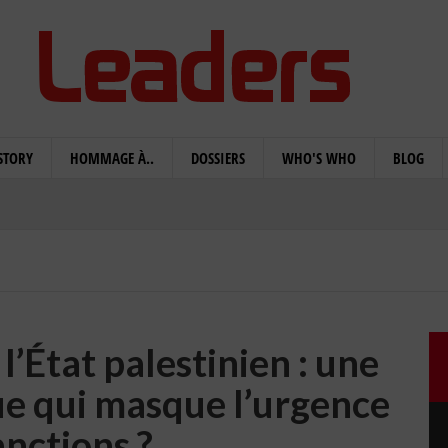
STORY
HOMMAGE À..
DOSSIERS
WHO'S WHO
BLOG
’État palestinien : une
ue qui masque l’urgence
anctions ?