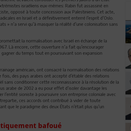
 extrémistes israéliens eux-mêmes: Rabin fut assassiné en
ciste, opposé à toute concession aux Palestiniens. Cet acte,
adicales en Israël et a définitivement enterré l’esprit d’Oslo.
ats » n’a servi qu’à masquer la réalité d’une colonisation sans
 promettait la normalisation avec Israël en échange de la
1967. Là encore, cette ouverture n’a fait qu’encourager
de gagner du temps tout en poursuivant son expansion
rrainage américain, ont consacré la normalisation des relations
e fois, des pays arabes ont accepté d’établir des relations
ël sans conditionner cette reconnaissance à la résolution de la
sus arabe de 2002 a eu pour effet d’isoler davantage les
er l’entité sioniste à poursuivre son entreprise coloniale avec
ntrepartie, ces accords ont contribué à vider de toute
nt que le paradigme des deux États n’était plus qu’un
.
matiquement bafoué