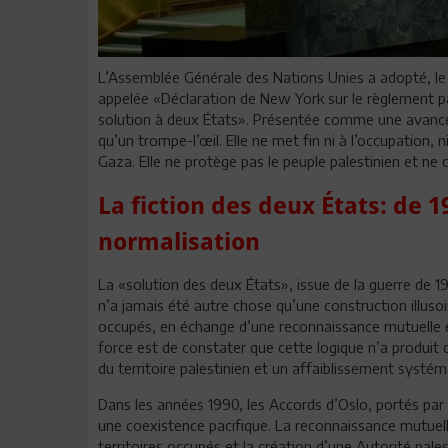
L’Assemblée Générale des Nations Unies a adopté, le 
appelée «Déclaration de New York sur le règlement pa
solution à deux États». Présentée comme une avancé
qu’un trompe-l’œil. Elle ne met fin ni à l’occupation
Gaza. Elle ne protège pas le peuple palestinien et ne co
La fiction des deux États: de 
normalisation
La «solution des deux États», issue de la guerre de 1
n’a jamais été autre chose qu’une construction illusoir
occupés, en échange d’une reconnaissance mutuelle et
force est de constater que cette logique n’a produit 
du territoire palestinien et un affaiblissement systém
Dans les années 1990, les Accords d’Oslo, portés par 
une coexistence pacifique. La reconnaissance mutuelle
territoires occupés et la création d’une Autorité pale