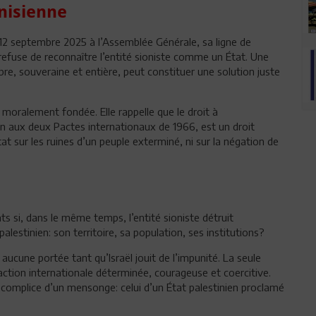
unisienne
 12 septembre 2025 à l’Assemblée Générale, sa ligne de
le refuse de reconnaître l’entité sioniste comme un État. Une
ibre, souveraine et entière, peut constituer une solution juste
t moralement fondée. Elle rappelle que le droit à
un aux deux Pactes internationaux de 1966, est un droit
État sur les ruines d’un peuple exterminé, ni sur la négation de
ts si, dans le même temps, l’entité sioniste détruit
estinien: son territoire, sa population, ses institutions?
aucune portée tant qu’Israël jouit de l’impunité. La seule
 action internationale déterminée, courageuse et coercitive.
complice d’un mensonge: celui d’un État palestinien proclamé