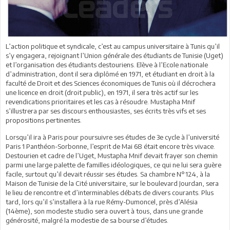
L’action politique et syndicale, c’est au campus universitaire à Tunis qu’il
s’y engagera, rejoignant l’Union générale des étudiants de Tunisie (Uget)
et l’organisation des étudiants destouriens. Elève à l’Ecole nationale
d’administration, dont il sera diplômé en 1971, et étudiant en droit à la
faculté de Droit et des Sciences économiques de Tunis où il décrochera
une licence en droit (droit public), en 1971, il sera très actif sur les
revendications prioritaires et les cas à résoudre. Mustapha Mnif
s’illustrera par ses discours enthousiastes, ses écrits très vifs et ses
propositions pertinentes.
Lorsqu’il ira à Paris pour poursuivre ses études de 3e cycle à l’université
Paris 1 Panthéon-Sorbonne, l’esprit de Mai 68 était encore très vivace.
Destourien et cadre de l’Uget, Mustapha Mnif devait frayer son chemin
parmi une large palette de familles idéologiques, ce qui ne lui sera guère
facile, surtout qu’il devait réussir ses études. Sa chambre N°124, à la
Maison de Tunisie de la Cité universitaire, sur le boulevard Jourdan, sera
le lieu de rencontre et d’interminables débats de divers courants. Plus
tard, lors qu’il s’installera à la rue Rémy-Dumoncel, près d’Alésia
(14ème), son modeste studio sera ouvert à tous, dans une grande
générosité, malgré la modestie de sa bourse d’études.