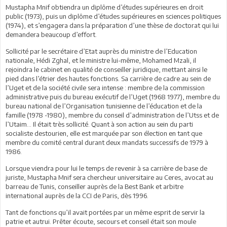
Mustapha Mnif obtiendra un diplôme d’études supérieures en droit
public (1973), puis un diplôme d’études supérieures en sciences politiques
(1974), et s’engagera dans la préparation d’une thèse de doctorat qui lui
demandera beaucoup d’effort.
Sollicité par le secrétaire d’Etat auprès du ministre de l’Education
nationale, Hédi Zghal, et le ministre lui-même, Mohamed Mzali, il
rejoindra le cabinet en qualité de conseiller juridique, mettant ainsi le
pied dans l’étrier des hautes fonctions. Sa carrière de cadre au sein de
l’Uget et de la société civile sera intense : membre de la commission
administrative puis du bureau exécutif de l’Uget (1968 1977), membre du
bureau national de l’Organisation tunisienne de l’éducation et de la
famille (1978 -1980), membre du conseil d’administration de l’Utss et de
l’Utaim… Il était très sollicité. Quant à son action au sein du parti
socialiste destourien, elle est marquée par son élection en tant que
membre du comité central durant deux mandats successifs de 1979 à
1986.
Lorsque viendra pour lui le temps de revenir à sa carrière de base de
juriste, Mustapha Mnif sera chercheur universitaire au Ceres, avocat au
barreau de Tunis, conseiller auprès de la Best Bank et arbitre
international auprès de la CCI de Paris, dès 1996.
Tant de fonctions qu’il avait portées par un même esprit de servir la
patrie et autrui. Prêter écoute, secours et conseil était son moule