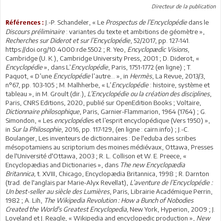
Directeur de la publication
J.-P. Schandeler, « Le
Prospectus de l’Encyclopédie
dans le
Références :
Discours préliminaire
: variantes du texte et ambitions de géomètre »,
Recherches sur Diderot et sur l’Encyclopédie
, 52/2017, pp. 127-141.
https://doi.org/10.4000:rde.5502 ; R. Yeo,
Encyclopædic Visions
,
Cambridge (U. K.), Cambridge University Press, 2001 ; D. Diderot, «
Encyclopédie
», dans L’
Encyclopédie
, Paris, 1751-1772 (en ligne) ; T.
Paquot, « D’une
Encyclopédie
l’autre… », in
Hermès
, La Revue, 2013/3,
n°67, pp. 103-105 ; M. Malhherbe, « L’
Encyclopédie
: histoire, système et
tableau », in M. Groult (dir.),
L’Encyclopédie ou la création des disciplines
,
Paris, CNRS Editions, 2020, publié sur OpenEdition Books ; Voltaire,
Dictionnaire philosophique
, Paris, Garnier-Flammarion, 1964 (1764) ; G.
Simondon, « Les
encyclopédie
s et l’esprit encyclopédique (Vers 1950) »,
in
Sur la Philosophie
, 2016, pp. 117-129, (en ligne : cairn.info) ; J.-C.
Boulanger, Les inventeurs de dictionnaires : De l'eduba des scribes
mésopotamiens au scriptorium des moines médiévaux, Ottawa, Presses
de l'Université d'Ottawa, 2003 ; R. L. Collison et W. E. Preece, «
Encyclopædias and Dictionaries », dans
The new Encyclopædia
Britannica,
t. XVIII, Chicago, Encyclopædia Britannica, 1998 ; R. Darnton
(trad. de l'anglais par Marie-Alyx Revellat),
L’aventure de l’Encyclopédie :
Un best-seller au siècle des Lumières
, Paris, Librairie Académique Perrin,
1982 ; A. Lih,
The Wikipedia Revolution : How a Bunch of Nobodies
Created the World's Greatest Encyclopedia,
New York, Hyperion, 2009 ; J.
Loveland et J. Reagle, « Wikipedia and encyclopedic production »,
New