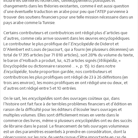
inclure les dernières recherches, développements politiques et
changements dans les théories existantes, comme il est aussi question
d’une éventuelle traduction en arabe pour peu que l’ATEP parvienne à
trouver des soutiens financiers pour une telle mission nécessaire dans un
pays arabe comme la Tunisie.
Certains contributeurs et contributrices ont rédigé plus d’articles que
d’autres, comme cela arrive souvent dans les œuvres encyclopédiques.
Le contributeur le plus prolifique de l’
Encyclopédie
de Diderot et
D’Alembert est Louis de Jaucourt, qui a fourni (en plusieurs décennies) un
total de 17 395 articles (sur 71 818 articles), soit 28% du volume du texte,
le baron d’Holbach a produit, lui, 425 articles signés (
Wikipédia
, «
Encyclopédie ou dictionnaire raisonné … », p. 15). Ici dans notre
Encyclopédie
, toute proportion gardée, nos contributeurs et
contributrices les plus prolifiques ont rédigé de 23 à 26 définitions (en
trois ans environ), les moins prolifiques en ont rédigé une ou deux, et
d’autres ont rédigé entre 5 et 10 entrées.
On le sait, les
encyclopédie
s sont des ouvrages coûteux qui, dans
l’histoire ont fait face à de terribles problèmes financiers et d’édition en
raison de la difficulté pour les éditeurs d’écouler leurs ouvrages et
multiples volumes. Elles sont difficilement mises en vente dans le
commerce des livres, même si plusieurs
encyclopédie
s ont eu des succès
de librairie dans le passé. Le financement de tels ouvrages volumineux
est un des paramètres essentiels à prendre en considération, dont la
répercussion sur les prix de vente risque d’être importante en cas de