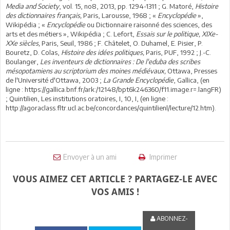
Media and Society
, vol. 15, no8,‎ 2013, pp. 1294-1311 ; G. Matoré,
Histoire
des dictionnaires français,
Paris, Larousse, 1968 ; «
Encyclopédie
»,
Wikipédia ; «
Encyclopédie
ou Dictionnaire raisonné des sciences, des
arts et des métiers », Wikipédia ; C. Lefort,
Essais sur le politique, XIXe-
XXe siècles,
Paris, Seuil, 1986 ; F. Châtelet, O. Duhamel, E. Pisier, P.
Bouretz, D. Colas,
Histoire des idées politiques,
Paris, PUF, 1992 ; J.-C.
Boulanger,
Les inventeurs de dictionnaires : De l'eduba des scribes
mésopotamiens au scriptorium des moines médiévaux,
Ottawa, Presses
de l'Université d'Ottawa, 2003 ;
La Grande Encyclopédie
, Gallica, (en
ligne : https://gallica.bnf.fr/ark:/12148/bpt6k246360/f11.image.r=.langFR)
; Quintilien, Les institutions oratoires, I, 10, I, (en ligne :
http://agoraclass.fltr.ucl.ac.be/concordances/quintilienl/lecture/12.htm).
Envoyer à un ami
Imprimer
VOUS AIMEZ CET ARTICLE ? PARTAGEZ-LE AVEC
VOS AMIS !
ABONNEZ-