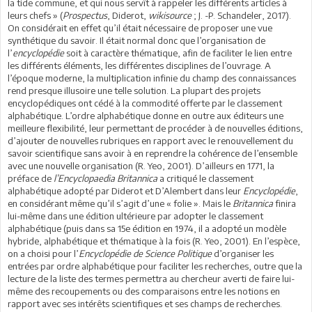
la tide commune, et qui nous servît à rappeler les différents articles à
leurs chefs » (
Prospectus
, Diderot,
wikisource
; J. -P. Schandeler, 2017).
On considérait en effet qu’il était nécessaire de proposer une vue
synthétique du savoir. Il était normal donc que l’organisation de
l’
encyclopédie
soit à caractère thématique, afin de faciliter le lien entre
les différents éléments, les différentes disciplines de l’ouvrage. A
l’époque moderne, la multiplication infinie du champ des connaissances
rend presque illusoire une telle solution. La plupart des projets
encyclopédiques ont cédé à la commodité offerte par le classement
alphabétique. L’ordre alphabétique donne en outre aux éditeurs une
meilleure flexibilité, leur permettant de procéder à de nouvelles éditions,
d’ajouter de nouvelles rubriques en rapport avec le renouvellement du
savoir scientifique sans avoir à en reprendre la cohérence de l’ensemble
avec une nouvelle organisation (R. Yeo, 2001). D’ailleurs en 1771, la
préface de
l’Encyclopaedia Britannica
a critiqué le classement
alphabétique adopté par Diderot et D’Alembert dans leur
Encyclopédie
,
en considérant même qu’il s’agit d’une « folie ». Mais le
Britannica
finira
lui-même dans une édition ultérieure par adopter le classement
alphabétique (puis dans sa 15e édition en 1974, il a adopté un modèle
hybride, alphabétique et thématique à la fois (R. Yeo, 2001). En l’espèce,
on a choisi pour l’
Encyclopédie de Science Politique
d’organiser les
entrées par ordre alphabétique pour faciliter les recherches, outre que la
lecture de la liste des termes permettra au chercheur averti de faire lui-
même des recoupements ou des comparaisons entre les notions en
rapport avec ses intérêts scientifiques et ses champs de recherches.