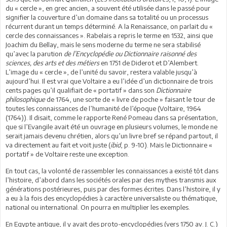
du « cercle », en grec ancien, a souvent été utilisée dans le passé pour
signifier la couverture d’un domaine dans sa totalité ou un processus
récurrent durant un temps déterminé. A la Renaissance, on parlait du «
cercle des connaissances ». Rabelais a repris le terme en 1532, ainsi que
Joachim du Bellay, mais le sens moderne du terme ne sera stabilisé
qu’avec la parution
de l’Encyclopédie ou Dictionnaire raisonné des
sciences, des arts et des métiers
en 1751 de Diderot et D’Alembert.
L’image du « cercle », de l’unité du savoir, restera valable jusqu’à
aujourd’hui. Il est vrai que Voltaire a eu l’idée d’un dictionnaire de trois
cents pages qu’il qualifiait de « portatif » dans son
Dictionnaire
philosophique
de 1764, une sorte de « livre de poche » faisant le tour de
toutes les connaissances de l’humanité de l’époque (Voltaire, 1964
(1764)). Il disait, comme le rapporte René Pomeau dans sa présentation,
que si l’Evangile avait été un ouvrage en plusieurs volumes, le monde ne
serait jamais devenu chrétien, alors qu’un livre bref se répand partout, il
va directement au fait et voit juste (
ibid
, p. 9-10). Mais le Dictionnaire «
portatif » de Voltaire reste une exception.
En tout cas, la volonté de rassembler les connaissances a existé tôt dans
l’histoire, d’abord dans les sociétés orales par des mythes transmis aux
générations postérieures, puis par des formes écrites. Dans l’histoire, il y
a eu à la fois des encyclopédies à caractère universaliste ou thématique,
national ou international. On pourra en multiplier les exemples.
En Egypte antique, il y avait des proto-encyclopédies (vers 1750 av. J. C.)