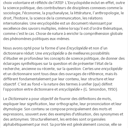
choix volontaire et réfléchi de l’ATEP. L’Encyclopédie inclut en effet, outre
la science politique, des contributeurs de disciplines connexes comme la
sociologie, l'économie, la psychanalyse, la littérature, l’anthropologie, le
droit, l'histoire, la science de la communication, les relations
internationales. Une encyclopédie est un document réunissant par
excellence des savoirs multiples, même lorsqu’il est d’ordre thématique,
comme c’est le cas. Chose de nature à enrichir la compréhension globale
des phénomènes politiques eux-mêmes.
Nous avons opté pour la forme d’une
Encyclopédie
et non d’un
dictionnaire réduit. Une
encyclopédie
a de meilleures possibilités
d’étudier en profondeur les concepts de science politique, de donner des
éclairages synthétiques sur la question et de présenter l’état de la
recherche, ancienne ou récente, sur la question. Certes une
encyclopédie
et un dictionnaire sont tous deux des ouvrages de référence, mais ils
diffèrent fondamentalement par leur contenu, leur structure et leur
objectif. C’est au fond « la nature des termes à unifier (qui) définit
l’opposition entre dictionnaire et
encyclopédie
» (G. Simondon, 1950).
Le
Dictionnaire
a pour objectif de fournir des définitions de mots,
expliquer leur signification, leur orthographe, leur prononciation et leur
étymologie. Son contenu se compose principalement des mots et
expressions, souvent avec des exemples d'utilisation, des synonymes et
des antonymes. Structurellement, les entrées sont organisées
alphabétiquement par mot. Sa portée est généralement concise, elle se