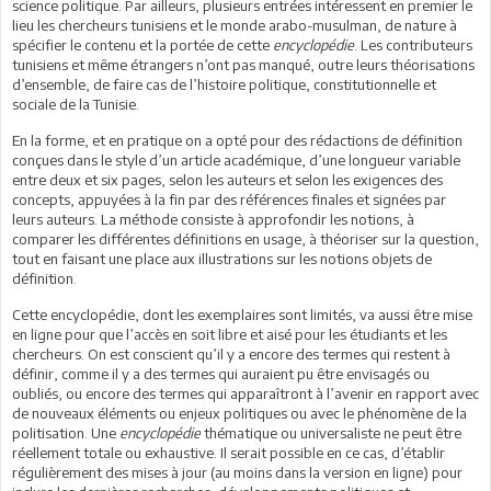
science politique. Par ailleurs, plusieurs entrées intéressent en premier le
lieu les chercheurs tunisiens et le monde arabo-musulman, de nature à
spécifier le contenu et la portée de cette
encyclopédie
. Les contributeurs
tunisiens et même étrangers n’ont pas manqué, outre leurs théorisations
d’ensemble, de faire cas de l’histoire politique, constitutionnelle et
sociale de la Tunisie.
En la forme, et en pratique on a opté pour des rédactions de définition
conçues dans le style d’un article académique, d’une longueur variable
entre deux et six pages, selon les auteurs et selon les exigences des
concepts, appuyées à la fin par des références finales et signées par
leurs auteurs. La méthode consiste à approfondir les notions, à
comparer les différentes définitions en usage, à théoriser sur la question,
tout en faisant une place aux illustrations sur les notions objets de
définition.
Cette encyclopédie, dont les exemplaires sont limités, va aussi être mise
en ligne pour que l’accès en soit libre et aisé pour les étudiants et les
chercheurs. On est conscient qu’il y a encore des termes qui restent à
définir, comme il y a des termes qui auraient pu être envisagés ou
oubliés, ou encore des termes qui apparaîtront à l’avenir en rapport avec
de nouveaux éléments ou enjeux politiques ou avec le phénomène de la
politisation. Une
encyclopédie
thématique ou universaliste ne peut être
réellement totale ou exhaustive. Il serait possible en ce cas, d’établir
régulièrement des mises à jour (au moins dans la version en ligne) pour