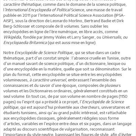
caractère thématique,
comme dans le domaine de la science politique,
l
’International Encyclopedia of Political
Science, une masse de travail
publiée en 2011 par l’International Political Science Association (IPSA-
AISP), sous la direction de Leonardo Morlino, Bertrand Badie et Dirk
Berg-Schlosser et composée de 8 volumes. Sans oublier les
encyclopédies en ligne de l’ère numérique, en libre accès, comme
Wikipédia
, fondée par Jimmy Wales et Larry Sanger, ou
Universalis, ou
Encyclopaedia Britannica
(qui est aussi mise en ligne).
Notre
Encyclopédie de Science Politique
, qui se situe dans un cadre
thématique, part d’un constat simple : l’absence cruelle en Tunisie, outre
d’un manuel savant de science politique, d’un dictionnaire, lexique ou
d’une encyclopédie en la matière, quelle que soit sa dénomination. Sur le
plan du format, cette encyclopédie se situe entre les encyclopédies
volumineuses,
à caractère universel
, embrassant l’ensemble des
connaissances et du savoir d’une époque, composées de plusieurs
volumes et les Dictionnaires ordinaires, généralement constitués en un
seul volume. En tout cas, de par son volume en nombre de pages (1150
pages) ou l’esprit qui a présidé à ce projet, l’
Encyclopédie de Science
politique
, qui est aujourd’hui présentée aux chercheurs, universitaires et
étudiants tunisiens, ainsi qu’au grand public intéressé, est rattachable
aux encyclopédies classiques, généralement rédigées sous forme
d’articles, variables en l’espèce entre deux et six pages, dans un langage
adapté au discours scientifique de vulgarisation, reconnaissant
l’importance du style neutre, bannissant les figures de style, afin d’éviter