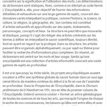
concentre sur la signification et l'utilisation des mots. Les déterminations
du dictionnaire sont statiques, fixes, comme si on édictait un code fermé.
L’
Encyclopédie
a, elle, pour objectif de fournir des informations
détaillées et exhaustives sur une large gamme de sujets, couvrant des
domaines variés interpellant la politique, comme l'histoire, la science, la
culture, la religion, la géographie, etc. Son contenu est constitué
d’articles exhaustifs et approfondis sur des sujets, événements,
personnages, concepts et lieux. Sa structure ne peut être que mouvante
et élastique, puisqu’il s’agit de rédiger des articles cohérents sur les
termes à définir en interpellant le savoir scientifique, toujours illimité,
tout en ayant un regard sur la pratique. Dans sa structure, les articles
peuvent être organisés alphabétiquement, ou par sujet ou thème pour
faciliter la recherche d'informations plus complexes. En résumé, un
dictionnaire est centré sur les mots et leur usage, tandis qu'une
encyclopédie
est une collection d'articles informatifs couvrant une vaste
gamme de sujets en profondeur.
Il est vrai que jusqu’au XVIIe siècle, les projets encyclopédiques avaient
vocation à offrir une synthèse globale du savoir humain dans un ouvrage
censé être lu de manière continue du début à la fin en vue de l’assimiler
en profondeur. Dans le
Prospectus de l’Encyclopédie
, dans le
Discours
préliminaire
de D’Alembert en 1751, mis en tête du premier volume de
l’
Encyclopédie
, Diderot annonce vouloir « former un arbre généalogique
de toutes les sciences et de tous les arts, qui marquât l’origine de chaque
branche de nos connaissances, les liaisons qu’elles ont entre elles et avec