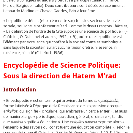
Maroc, Belgique, Italie). Deux contributeurs sont décédés récemment :
Leonardo Morlino et Chawki Gaddes, Paix à leur âme.
« Le politique définit (et se répercute sur) tous les secteurs de la vie
sociale, souligne le professeur M’rad. Comme le disait François Châtelet,
« La définition de l’ordre de la Cité suppose une science du politique » (F.
Châtelet, O. Duhamel et autres, 1992, p. 9), outre que le politique est
l’élément par excellence qui confère à la société toute sa symbolique,
sans laquelle la société n’aurait aucune raison d’être, ni essence, ni
existence, ni unité (C. Lefort, 1986).
Encyclopédie de Science Politique:
Sous la direction de Hatem M’rad
Introduction
« Encyclopédie » est un terme qui provient du terme
encyclopaedia
,
forme latinisée à l’époque de la Renaissance de l’expression grecque
enkylios
, qui signifie « circulaire, qui embrasse un cercle entier », et aussi
de manière large « périodique, quotidien, général, ordinaire », tandis
que
paideia
signifie « éducation ». Une
enkylios paideia
exprime alors «
l’ensemble des savoirs qui constituent une éducation complète », selon le
sens que lui donnait Quintilien (
Les institutions oratoires
, I, 10, I). L’image