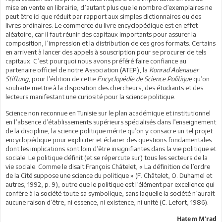
mise en vente en librairie, d’autant plus que le nombre d’exemplaires ne
peut être ici que réduit par rapport aux simples dictionnaires ou des
livres ordinaires. Le commerce du livre encyclopédique est en effet
aléatoire, car il faut réunir des capitaux importants pour assurer la
composition, l’impression et la distribution de ces gros formats. Certains
en arrivent à lancer des appels à souscription pour se procurer de tels
capitaux. C’est pourquoi nous avons préféré faire confiance au
partenaire officiel de notre Association (ATEP), la
Konrad Adenauer
Stiftung
, pour l’édition de cette
Encyclopédie de Science Politique
qu’on
souhaite mettre à la disposition des chercheurs, des étudiants et des
lecteurs manifestant une curiosité pour la science politique.
Science non reconnue en Tunisie sur le plan académique et institutionnel
en l’absence d’établissements supérieurs spécialisés dans l’enseignement
de la discipline, la science politique mérite qu’on y consacre un tel projet
encyclopédique pour expliciter et éclairer des questions fondamentales
dont les implications sont loin d’être insignifiantes dans la vie politique et
sociale. Le politique définit (et se répercute sur) tous les secteurs de la
vie sociale. Comme le disait François Châtelet, « La définition de l’ordre
de la Cité suppose une science du politique » (F. Châtelet, O. Duhamel et
autres, 1992, p. 9), outre que le politique est l’élément par excellence qui
confère à la société toute sa symbolique, sans laquelle la société n’aurait
aucune raison d’être, ni essence, ni existence, ni unité (C. Lefort, 1986).
Hatem M’rad