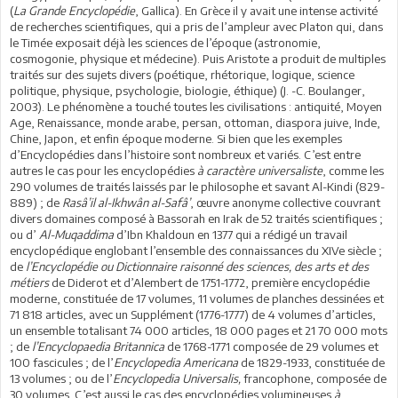
(
La Grande Encyclopédie
, Gallica). En Grèce il y avait une intense activité
de recherches scientifiques, qui a pris de l’ampleur avec Platon qui, dans
le Timée exposait déjà les sciences de l’époque (astronomie,
cosmogonie, physique et médecine). Puis Aristote a produit de multiples
traités sur des sujets divers (poétique, rhétorique, logique, science
politique, physique, psychologie, biologie, éthique) (J. -C. Boulanger,
2003). Le phénomène a touché toutes les civilisations : antiquité, Moyen
Age, Renaissance, monde arabe, persan, ottoman, diaspora juive, Inde,
Chine, Japon, et enfin époque moderne. Si bien que les exemples
d’Encyclopédies dans l’histoire sont nombreux et variés. C’est entre
autres le cas pour les encyclopédies
à caractère universaliste
, comme les
290 volumes de traités laissés par le philosophe et savant Al-Kindi (829-
889) ; de
Rasâ’il al-Ikhwân al-Safâ’
, œuvre anonyme collective couvrant
divers domaines composé à Bassorah en Irak de 52 traités scientifiques ;
ou d’
Al-Muqaddima
d’Ibn Khaldoun en 1377 qui a rédigé un travail
encyclopédique englobant l’ensemble des connaissances du XIVe siècle ;
de
l’Encyclopédie ou Dictionnaire raisonné des sciences, des arts et des
métiers
de Diderot et d’Alembert de 1751-1772, première encyclopédie
moderne, constituée de 17 volumes, 11 volumes de planches dessinées et
71 818 articles, avec un Supplément (1776-1777) de 4 volumes d’articles,
un ensemble totalisant 74 000 articles, 18 000 pages et 21 70 000 mots
; de
l’Encyclopaedia Britannica
de 1768-1771 composée de 29 volumes et
100 fascicules ; de l’
Encyclopedia Americana
de 1829-1933, constituée de
13 volumes ; ou de l’
Encyclopedia Universalis,
francophone, composée de
30 volumes. C’est aussi le cas des encyclopédies volumineuses
à