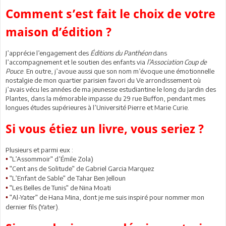
Comment s’est fait le choix de votre
maison d’édition ?
J’apprécie l’engagement des
Éditions du Panthéon
dans
l’accompagnement et le soutien des enfants via
l’Association Coup de
Pouce
. En outre, j’avoue aussi que son nom m’évoque une émotionnelle
nostalgie de mon quartier parisien favori du Ve arrondissement où
j’avais vécu les années de ma jeunesse estudiantine le long du Jardin des
Plantes, dans la mémorable impasse du 29 rue Buffon, pendant mes
longues études supérieures à l’Université Pierre et Marie Curie.
Si vous étiez un livre, vous seriez ?
Plusieurs et parmi eux :
ʺL’Assommoirʺ d’Émile Zola)
•
ʺCent ans de Solitudeʺ de Gabriel Garcia Marquez
•
ʺL’Enfant de Sableʺ de Tahar Ben Jelloun
•
ʺLes Belles de Tunisʺ de Nina Moati
•
ʺAl-Yaterʺ de Hana Mina, dont je me suis inspiré pour nommer mon
•
dernier fils (Yater).