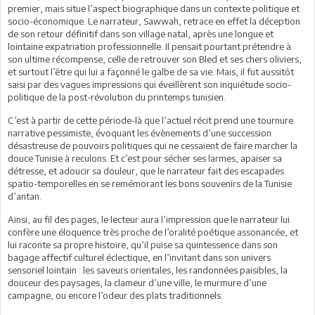
premier, mais situe l’aspect biographique dans un contexte politique et
socio-économique. Le narrateur, Sawwah, retrace en effet la déception
de son retour définitif dans son village natal, après une longue et
lointaine expatriation professionnelle. Il pensait pourtant prétendre à
son ultime récompense, celle de retrouver son Bled et ses chers oliviers,
et surtout l’être qui lui a façonné le galbe de sa vie. Mais, il fut aussitôt
saisi par des vagues impressions qui éveillèrent son inquiétude socio-
politique de la post-révolution du printemps tunisien.
C’est à partir de cette période-là que l’actuel récit prend une tournure
narrative pessimiste, évoquant les évènements d’une succession
désastreuse de pouvoirs politiques qui ne cessaient de faire marcher la
douce Tunisie à reculons. Et c’est pour sécher ses larmes, apaiser sa
détresse, et adoucir sa douleur, que le narrateur fait des escapades
spatio-temporelles en se remémorant les bons souvenirs de la Tunisie
d’antan.
Ainsi, au fil des pages, le lecteur aura l’impression que le narrateur lui
confère une éloquence très proche de l’oralité poétique assonancée, et
lui raconte sa propre histoire, qu’il puise sa quintessence dans son
bagage affectif culturel éclectique, en l’invitant dans son univers
sensoriel lointain : les saveurs orientales, les randonnées paisibles, la
douceur des paysages, la clameur d’une ville, le murmure d’une
campagne, ou encore l’odeur des plats traditionnels.