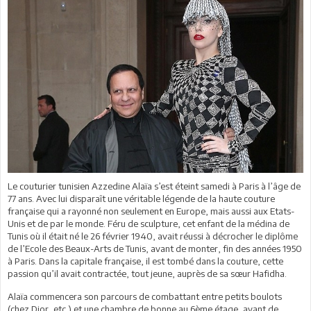
Le couturier tunisien Azzedine Alaïa s’est éteint samedi à Paris à l’âge de
77 ans. Avec lui disparaît une véritable légende de la haute couture
française qui a rayonné non seulement en Europe, mais aussi aux Etats-
Unis et de par le monde. Féru de sculpture, cet enfant de la médina de
Tunis où il était né le 26 février 1940, avait réussi à décrocher le diplôme
de l’Ecole des Beaux-Arts de Tunis, avant de monter, fin des années 1950
à Paris. Dans la capitale française, il est tombé dans la couture, cette
passion qu’il avait contractée, tout jeune, auprès de sa sœur Hafidha.
Alaïa commencera son parcours de combattant entre petits boulots
(chez Dior, etc.) et une chambre de bonne au 6ème étage, avant de