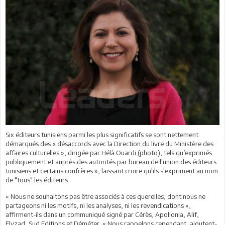
Six éditeurs tunisiens parmi les plus significatifs se sont nettement
démarqués des « désaccords avec la Direction du livre du Ministère des
affaires culturelles », dirigée par Hélà Ouardi (photo), tels qu’exprimés
publiquement et auprès des autorités par bureau de l'union des éditeurs
tunisiens et certains confrères », laissant croire qu'ils s'expriment au nom
de "tous" les éditeurs.
« Nous ne souhaitons pas être associés à ces querelles, dont nous ne
partageons ni les motifs, ni les analyses, ni les revendications »,
affirment-ils dans un communiqué signé par Cérès, Apollonia, Alif,
Elyzad, Sud Editions et Déméter. « Nous rappelons cependant, ajoutent-