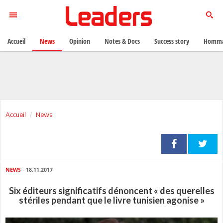
Accueil
News
Opinion
Notes & Docs
Success story
Homma
Accueil
News
NEWS
- 18.11.2017
Six éditeurs significatifs dénoncent « des querelles
stériles pendant que le livre tunisien agonise »