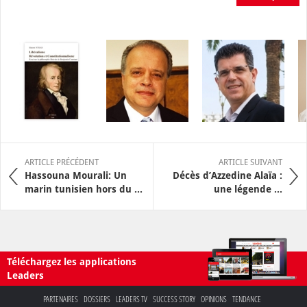
ARTICLE PRÉCÉDENT
ARTICLE SUIVANT
Hassouna Mourali: Un
Décès d’Azzedine Alaïa :
marin tunisien hors du ...
une légende ...
Téléchargez les applications
Leaders
PARTENAIRES
DOSSIERS
LEADERS TV
SUCCESS STORY
OPINIONS
TENDANCE