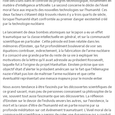
rôle des États dans le contrôle du progrès technologique, notamment en
matière d'intelligence artificielle. Le second concerne le déclin de l'éveil
moral face aux impacts des nouvelles technologies sur l'humanité. Ces
deux facteurs s'étaient déjà trouvés réunis il y a trois quarts de siècle,
lorsque l'humanité était confrontée au premier danger existentiel créé
par la technologie nucléaire.
Le lancement de deux bombes atomiques sur le Japon a eu un effet
traumatique sur la classe intellectuelle en général, et sur la communauté
scientifique en particulier. Cette période est bien relatée dans les
mémoires d'Einstein, qui fut profondément bouleversé de voir ses
équations contribuer, indirectement, à la fabrication de l'arme nucléaire.
Il a consacré une grande partie du reste de sa vie à expliquer les
motivations de la lettre qu'il avait adressée au président Roosevelt,
laquelle fut à l'origine du projet Manhattan. Einstein précise que son
objectif était d'alerter le président américain sur le fait que l'Allemagne
nazie n'était pas loin de maîtriser l'arme nucléaire et que cette
éventualité représentait une menace majeure pour le monde entier.
Nous avons tendance à être fascinés par les découvertes scientifiques de
ce grand savant, mais peu de personnes connaissent sa philosophie de la
vie, souvent tout aussi fascinante que ses découvertes. La réflexion
d'Einstein sur le devoir de l'individu envers les autres, sur l'existence, la
mort et la raison d'être de l'humanité est en partie nourrie par sa
profonde méditation sur cet événement traumatisant. L'éveil moral de la
communauté scientifique a permis de créer une dynamique qui a conduit