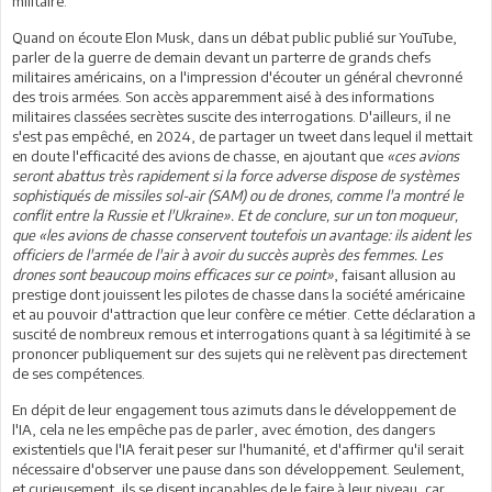
militaire.
Quand on écoute Elon Musk, dans un débat public publié sur YouTube,
parler de la guerre de demain devant un parterre de grands chefs
militaires américains, on a l'impression d'écouter un général chevronné
des trois armées. Son accès apparemment aisé à des informations
militaires classées secrètes suscite des interrogations. D'ailleurs, il ne
s'est pas empêché, en 2024, de partager un tweet dans lequel il mettait
en doute l'efficacité des avions de chasse, en ajoutant que
«ces avions
seront abattus très rapidement si la force adverse dispose de systèmes
sophistiqués de missiles sol-air (SAM) ou de drones, comme l'a montré le
conflit entre la Russie et l'Ukraine». Et de conclure, sur un ton moqueur,
que «les avions de chasse conservent toutefois un avantage: ils aident les
officiers de l'armée de l'air à avoir du succès auprès des femmes. Les
drones sont beaucoup moins efficaces sur ce point»
, faisant allusion au
prestige dont jouissent les pilotes de chasse dans la société américaine
et au pouvoir d'attraction que leur confère ce métier. Cette déclaration a
suscité de nombreux remous et interrogations quant à sa légitimité à se
prononcer publiquement sur des sujets qui ne relèvent pas directement
de ses compétences.
En dépit de leur engagement tous azimuts dans le développement de
l'IA, cela ne les empêche pas de parler, avec émotion, des dangers
existentiels que l'IA ferait peser sur l'humanité, et d'affirmer qu'il serait
nécessaire d'observer une pause dans son développement. Seulement,
et curieusement, ils se disent incapables de le faire à leur niveau, car