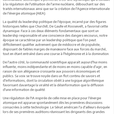
à la régulation de l'utilisation de l'arme nucléaire, débouchant sur des
traités internationaux ainsi que sur la création de l'Agence internationale
de l'énergie atomique (AIEA).
La qualité du leadership politique de l'époque, incarné par des figures
historiques telles que Churchill, De Gaulle et Roosevelt, a favorisé cette
dynamique. Face à ces deux éléments fondamentaux que sont un
leadership responsable et une conscience des dangers encourus, notre
époque se caractérise par un leadership politique que l'on peut
difficilement qualifier autrement que de médiocre et de populiste,
disposant de faibles marges de manœuvre face aux forces du marché,
tout en étant entraîné dans une course à l'hégémonie et à la domination.
De l'autre côté, la communauté scientifique apparaît aujourd'hui moins
influente, moins indépendante et de moins en moins capable d'agir, en
raison de son allégeance croissante aux pouvoirs économiques et
publics. Sa voix se trouve noyée dans un flot continu de savoirs et
d'informations, dont la circulation obéit à une logique algorithmique
favorisant davantage la viralité et la désinformation que la diffusion
d'une information de qualité.
Une régulation de l'IA inspirée de celle mise en place pour l'énergie
atomique est apparue spontanément dès les premières discussions
consacrées à cette technologie. Le Sénat américain l'a d'ailleurs évoquée
lors de ses premières auditions réunissant les dirigeants des grandes