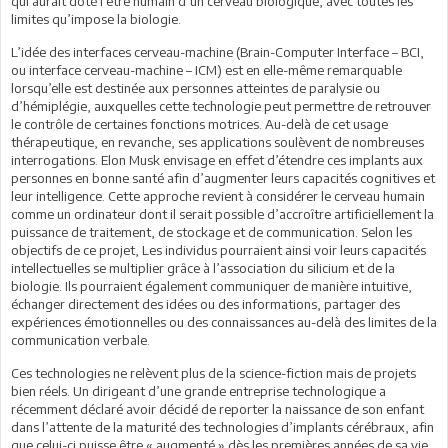
qui aurait doté l’être humain d’un cerveau biologique, avec toutes les
limites qu’impose la biologie.
L’idée des interfaces cerveau-machine (Brain-Computer Interface – BCI,
ou interface cerveau-machine – ICM) est en elle-même remarquable
lorsqu’elle est destinée aux personnes atteintes de paralysie ou
d’hémiplégie, auxquelles cette technologie peut permettre de retrouver
le contrôle de certaines fonctions motrices. Au-delà de cet usage
thérapeutique, en revanche, ses applications soulèvent de nombreuses
interrogations. Elon Musk envisage en effet d’étendre ces implants aux
personnes en bonne santé afin d’augmenter leurs capacités cognitives et
leur intelligence. Cette approche revient à considérer le cerveau humain
comme un ordinateur dont il serait possible d’accroître artificiellement la
puissance de traitement, de stockage et de communication. Selon les
objectifs de ce projet, Les individus pourraient ainsi voir leurs capacités
intellectuelles se multiplier grâce à l’association du silicium et de la
biologie. Ils pourraient également communiquer de manière intuitive,
échanger directement des idées ou des informations, partager des
expériences émotionnelles ou des connaissances au-delà des limites de la
communication verbale.
Ces technologies ne relèvent plus de la science-fiction mais de projets
bien réels. Un dirigeant d’une grande entreprise technologique a
récemment déclaré avoir décidé de reporter la naissance de son enfant
dans l’attente de la maturité des technologies d’implants cérébraux, afin
que celui-ci puisse être « augmenté » dès les premières années de sa vie.