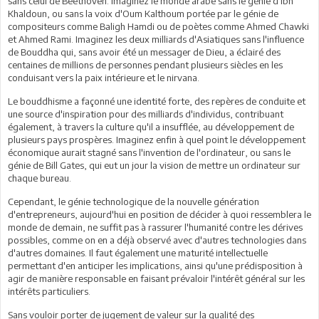
sans celui de Beethoven. Imaginez le monde arabe sans le génie d'Ibn
Khaldoun, ou sans la voix d'Oum Kalthoum portée par le génie de
compositeurs comme Baligh Hamdi ou de poètes comme Ahmed Chawki
et Ahmed Rami. Imaginez les deux milliards d'Asiatiques sans l'influence
de Bouddha qui, sans avoir été un messager de Dieu, a éclairé des
centaines de millions de personnes pendant plusieurs siècles en les
conduisant vers la paix intérieure et le nirvana.
Le bouddhisme a façonné une identité forte, des repères de conduite et
une source d'inspiration pour des milliards d'individus, contribuant
également, à travers la culture qu'il a insufflée, au développement de
plusieurs pays prospères. Imaginez enfin à quel point le développement
économique aurait stagné sans l'invention de l'ordinateur, ou sans le
génie de Bill Gates, qui eut un jour la vision de mettre un ordinateur sur
chaque bureau.
Cependant, le génie technologique de la nouvelle génération
d'entrepreneurs, aujourd'hui en position de décider à quoi ressemblera le
monde de demain, ne suffit pas à rassurer l'humanité contre les dérives
possibles, comme on en a déjà observé avec d'autres technologies dans
d'autres domaines. Il faut également une maturité intellectuelle
permettant d'en anticiper les implications, ainsi qu'une prédisposition à
agir de manière responsable en faisant prévaloir l'intérêt général sur les
intérêts particuliers.
Sans vouloir porter de jugement de valeur sur la qualité des