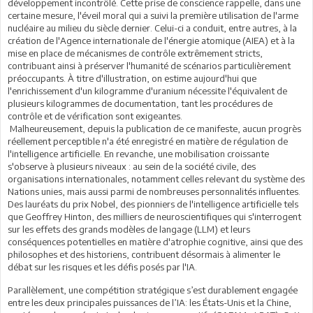
développement incontrôlé. Cette prise de conscience rappelle, dans une
certaine mesure, l'éveil moral qui a suivi la première utilisation de l'arme
nucléaire au milieu du siècle dernier. Celui-ci a conduit, entre autres, à la
création de l'Agence internationale de l'énergie atomique (AIEA) et à la
mise en place de mécanismes de contrôle extrêmement stricts,
contribuant ainsi à préserver l'humanité de scénarios particulièrement
préoccupants. À titre d'illustration, on estime aujourd'hui que
l'enrichissement d'un kilogramme d'uranium nécessite l'équivalent de
plusieurs kilogrammes de documentation, tant les procédures de
contrôle et de vérification sont exigeantes.
Malheureusement, depuis la publication de ce manifeste, aucun progrès
réellement perceptible n'a été enregistré en matière de régulation de
l'intelligence artificielle. En revanche, une mobilisation croissante
s'observe à plusieurs niveaux : au sein de la société civile, des
organisations internationales, notamment celles relevant du système des
Nations unies, mais aussi parmi de nombreuses personnalités influentes.
Des lauréats du prix Nobel, des pionniers de l'intelligence artificielle tels
que Geoffrey Hinton, des milliers de neuroscientifiques qui s'interrogent
sur les effets des grands modèles de langage (LLM) et leurs
conséquences potentielles en matière d'atrophie cognitive, ainsi que des
philosophes et des historiens, contribuent désormais à alimenter le
débat sur les risques et les défis posés par l'IA.
Parallèlement, une compétition stratégique s’est durablement engagée
entre les deux principales puissances de l’IA: les États-Unis et la Chine,