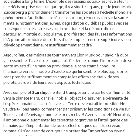
sociétales à long terme. L’exemple des réseaux sociaux est révélateur :
une décision prise dans un garage, il y a vingt-cinq ans, par le jeune Mark
Zuckerberg a profondément transformé les sociétés à l’échelle mondiale:
phénomène d’addiction aux réseaux sociaux, répercussion sur la santé
mentale, notamment des jeunes, dégradation du débat public avec ses
conséquences désastreuses sur la politique et la démocratie en
particulier, montée du populisme, prolifération des fausses informations.
L’IA pourrait produire des effets d’une ampleur encore supérieure si son
développement demeure insuffisamment encadré.
Aujourd’hui, des médias se tournent vers Elon Musk pour savoir à quoi
va ressembler l’avenir de l’humanité. Ce dernier donne l’impression de se
sentir investi d’une mission providentielle consistant à conduire
l’humanité vers un modèle d’existence qui lui semble le plus approprié,
sans prendre suffisamment en compte les effets sociétaux de ses
projets, au-delà de leurs seuls aspects techniques.
Avec son projet
, il entend transporter une partie de l’humanité
Starship
vers la planète Mars, dans le ‘’noble’’ objectif d’assurer la pérennité de
l’espèce humaine au cas où la vie sur Terre deviendrait impossible. Ne
vaudrait-il pas mieux commencer par préserver les conditions de vie sur
Terre avant d’envisager une telle perspective? Avec sa société Neuralink,
il ambitionne d’augmenter les capacités cognitives et l’intelligence des
humains par l’implantation de puces électroniques dans le cerveau,
comme s’il s’agissait de corriger une prétendue ‘’imperfection divine’’