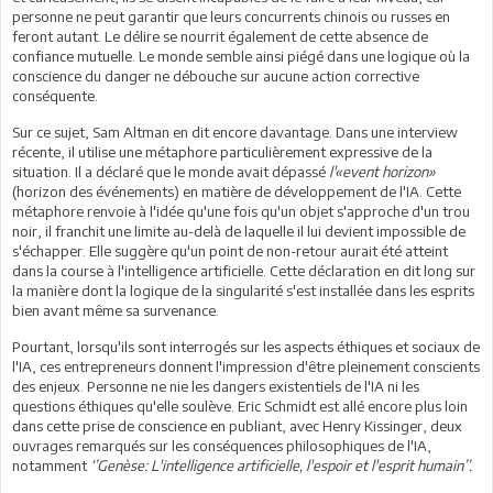
personne ne peut garantir que leurs concurrents chinois ou russes en
feront autant. Le délire se nourrit également de cette absence de
confiance mutuelle. Le monde semble ainsi piégé dans une logique où la
conscience du danger ne débouche sur aucune action corrective
conséquente.
Sur ce sujet, Sam Altman en dit encore davantage. Dans une interview
récente, il utilise une métaphore particulièrement expressive de la
situation. Il a déclaré que le monde avait dépassé
l'«event horizon»
(horizon des événements) en matière de développement de l'IA. Cette
métaphore renvoie à l'idée qu'une fois qu'un objet s'approche d'un trou
noir, il franchit une limite au-delà de laquelle il lui devient impossible de
s'échapper. Elle suggère qu'un point de non-retour aurait été atteint
dans la course à l'intelligence artificielle. Cette déclaration en dit long sur
la manière dont la logique de la singularité s'est installée dans les esprits
bien avant même sa survenance.
Pourtant, lorsqu'ils sont interrogés sur les aspects éthiques et sociaux de
l'IA, ces entrepreneurs donnent l'impression d'être pleinement conscients
des enjeux. Personne ne nie les dangers existentiels de l'IA ni les
questions éthiques qu'elle soulève. Eric Schmidt est allé encore plus loin
dans cette prise de conscience en publiant, avec Henry Kissinger, deux
ouvrages remarqués sur les conséquences philosophiques de l'IA,
notamment
‘’Genèse: L'intelligence artificielle, l'espoir et l'esprit humain’’.