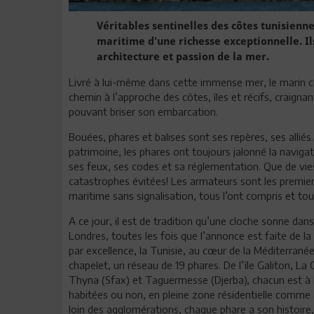
Véritables sentinelles des côtes tunisienne
maritime d'une richesse exceptionnelle. Ils
architecture et passion de la mer.
Livré à lui-même dans cette immense mer, le marin ch
chemin à l’approche des côtes, îles et récifs, craigna
pouvant briser son embarcation.
Bouées, phares et balises sont ses repères, ses allié
patrimoine, les phares ont toujours jalonné la naviga
ses feux, ses codes et sa réglementation. Que de vie
catastrophes évitées! Les armateurs sont les premier
maritime sans signalisation, tous l’ont compris et tou
A ce jour, il est de tradition qu’une cloche sonne dans
Londres, toutes les fois que l’annonce est faite de la
par excellence, la Tunisie, au cœur de la Méditerranée
chapelet, un réseau de 19 phares. De l’île Galiton, La 
Thyna (Sfax) et Taguermesse (Djerba), chacun est à lui
habitées ou non, en pleine zone résidentielle comme 
loin des agglomérations, chaque phare a son histoire