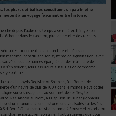
s, les phares et balises constituent un patrimoine
 invitent à un voyage fascinant entre histoire,
erche depuis l’aube des temps à se repérer. Il fraye son
nt d’échouer dans le sable ou, pire, de heurter des rochers
s. Véritables monuments d’architecture et pièces de
tion maritime, constituant son système de signalisation, avec
s sauvées, que de navires épargnés du désastre, que de
s à s’en soucier, leurs assureurs aussi. Pas de commerce
s s’y sont mis.
 la salle du Lloyds Register of Shipping, à la Bourse de
 perte d’un navire de plus de 100 t dans le monde. Pays côtier
, aligne sur ses rivages et au sommet de ses îles, tel un
Galite, Ras Angela au Nord, au Cap Bon, île Kuriat (Monastir),
 seul un monument, une histoire, une vie. Isolés sur les îles
à Sidi Bou Saïd, au centre-ville, comme à Sousse et Mahdia ou
, son charme particulier, son âme. Tout un univers que vous