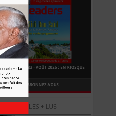
LEADERS N° 183 - AOÛT 2026 : EN KIOSQUE
esselem - La
s choix
ctés par Si
 ont fait des
ABONNEZ-VOUS
eilleurs
LES + LUS