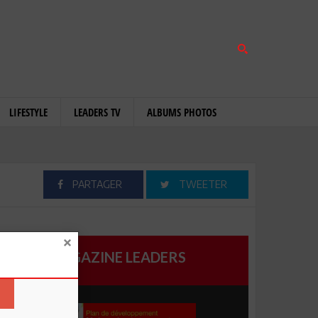
LIFESTYLE
LEADERS TV
ALBUMS PHOTOS
PARTAGER
TWEETER
MAGAZINE LEADERS