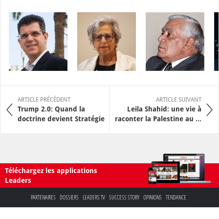
ARTICLE PRÉCÉDENT
ARTICLE SUIVANT
Trump 2.0: Quand la
Leila Shahid: une vie à
doctrine devient Stratégie
raconter la Palestine au ...
Téléchargez les applications
Leaders
PARTENAIRES
DOSSIERS
LEADERS TV
SUCCESS STORY
OPINIONS
TENDANCE