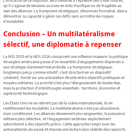
L’efficacité de ce dispositif sera mesurée à l’épreuve des crises futures,
qu’il s’agisse de tensions accrues en Indo-Pacifique ou de fragilités au
sein des alliances. Le trumpisme stratégique, désormais formalisé, devra
démontrer sa capacité à gérer ces défis sans accroître les risques
d’instabilité.
Conclusion – Un multilatéralisme
sélectif, une diplomatie à repenser
La NSS 2025 et la NDS 2026 consacrent une inflexion majeure: la politique
étrangère américaine passe d’un ensemble d’engagements dispersés à
une stratégie clairement hiérarchisée. Le trumpisme stratégique,
longtemps perçu comme intuitif, s’est structuré en un dispositif
cohérent, fondé sur une articulation étroite entre objectifs politiques et
moyens militaires. La priorité n’est plus l’élargissement du leadership,
mais la protection d’intérêts jugés essentiels : territoire, économie et
supériorité technologique.
Les États-Unis ne se retirent pas de la scène internationale; ils en
redéfinissent les modalités. Le multilatéralisme n’est pas abandonné,
mais conditionné. Les alliances deviennent plus exigeantes, la puissance
militaire plus sélective, et l’engagement extérieur explicitement
subordonné à des objectifs précis. Cette approche rompt avec les
automatismes du passé et impose une lecture plus réaliste des rapports