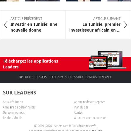
ARTICLE PRÉCÉDENT
ARTICLE SUIVANT
Investir en Tunisie: une
La Tunisie, premier
nouvelle donne
investisseur africain en ...
Téléchargez les applications
Leaders
PARTENAIRES
DOSSIERS
LEADERS TV
SUCCESS STORY
OPINIONS
TENDANCE
SUR LEADERS
Actualités Tunisie
Annuaire des entreprises
Annuaire de personnalités
Plan du site
Qui sommes nous
Contact
Leaders Mobile
Abonnez-vous au mensuel
© 2009 - 2026 Leaders.com.tn Tous droits réservés.