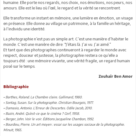
humaine. Elle porte nos regards, nos choix, nos émotions, nos peurs, nos
amours. Elle est le lieu où l’œil, le regard et la vérité se rencontrent.
Elle transforme un instant en mémoire, une lumière en émotion, un visage
en présence. Elle donne au village un patrimoine, à la famille un héritage,
à l’individu une identité.
La photographie n’est pas un simple art. C’est une manière d’habiter le
monde. C’est une manière de dire: “J’étais là. J’ai vu. J’ai aimé.”
Et tant que des photographes continueront à regarder le monde avec
respect, douceur et justesse, la photographie restera ce qu’elle a
toujours été : une mémoire vivante, une vérité fragile, un regard humain
posé sur le temps.
Zouhaïr Ben Amor
Bibliographie
• Barthes, Roland. La Chambre claire. Gallimard, 1980.
• Sontag, Susan. Sur la photographie. Christian Bourgois, 1977.
• Damasio, Antonio. L’Erreur de Descartes. Odile Jacob, 2010.
• Bazin, André. Qu’est-ce que le cinéma ? Cerf, 1958.
• Berger, John. Voir le voir. Éditions Jacqueline Chambon, 1992.
• Bourdieu, Pierre. Un art moyen : essai sur les usages sociaux de la photographie.
Minuit, 1965.