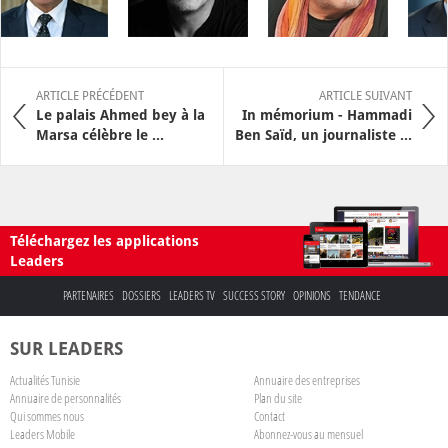
ARTICLE PRÉCÉDENT
ARTICLE SUIVANT
Le palais Ahmed bey à la
In mémorium - Hammadi
Marsa célèbre le ...
Ben Saïd, un journaliste ...
Téléchargez les applications
Leaders
PARTENAIRES
DOSSIERS
LEADERS TV
SUCCESS STORY
OPINIONS
TENDANCE
SUR LEADERS
Actualités Tunisie
Annuaire des entreprises
Annuaire de personnalités
Plan du site
Qui sommes nous
Contact
Leaders Mobile
Abonnez-vous au mensuel