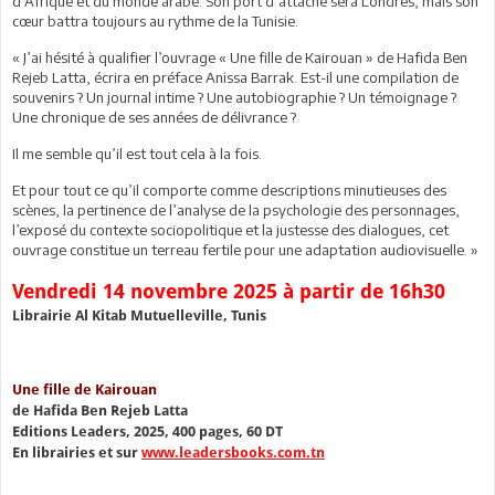
d’Afrique et du monde arabe. Son port d’attache sera Londres, mais son
cœur battra toujours au rythme de la Tunisie.
« J’ai hésité à qualifier l’ouvrage « Une fille de Kairouan » de Hafida Ben
Rejeb Latta, écrira en préface Anissa Barrak. Est-il une compilation de
souvenirs ? Un journal intime ? Une autobiographie ? Un témoignage ?
Une chronique de ses années de délivrance ?
Il me semble qu’il est tout cela à la fois.
Et pour tout ce qu’il comporte comme descriptions minutieuses des
scènes, la pertinence de l’analyse de la psychologie des personnages,
l’exposé du contexte sociopolitique et la justesse des dialogues, cet
ouvrage constitue un terreau fertile pour une adaptation audiovisuelle. »
Vendredi 14 novembre 2025 à partir de 16h30
Librairie Al Kitab Mutuelleville, Tunis
Une fille de Kairouan
de Hafida Ben Rejeb Latta
Editions Leaders, 2025, 400 pages, 60 DT
En librairies et sur
www.leadersbooks.com.tn