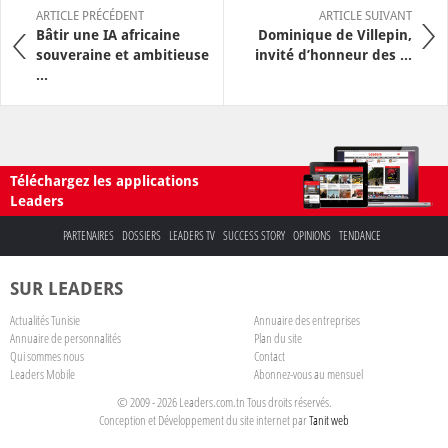
ARTICLE PRÉCÉDENT
ARTICLE SUIVANT
Bâtir une IA africaine
Dominique de Villepin,
souveraine et ambitieuse
invité d’honneur des ...
...
Téléchargez les applications
Leaders
PARTENAIRES
DOSSIERS
LEADERS TV
SUCCESS STORY
OPINIONS
TENDANCE
SUR LEADERS
Actualités Tunisie
Annuaire des entreprises
Annuaire de personnalités
Plan du site
Qui sommes nous
Contact
Leaders Mobile
Abonnez-vous au mensuel
© 2009 - 2026 Leaders.com.tn Tous droits réservés.
Conception et Développement du site internet par
Tanit web