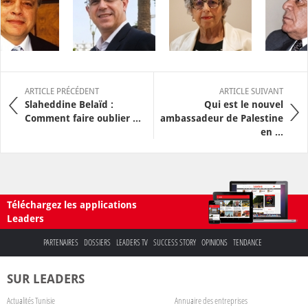
ARTICLE PRÉCÉDENT
ARTICLE SUIVANT
Slaheddine Belaïd :
Qui est le nouvel
Comment faire oublier ...
ambassadeur de Palestine
en ...
Téléchargez les applications
Leaders
PARTENAIRES
DOSSIERS
LEADERS TV
SUCCESS STORY
OPINIONS
TENDANCE
SUR LEADERS
Actualités Tunisie
Annuaire des entreprises