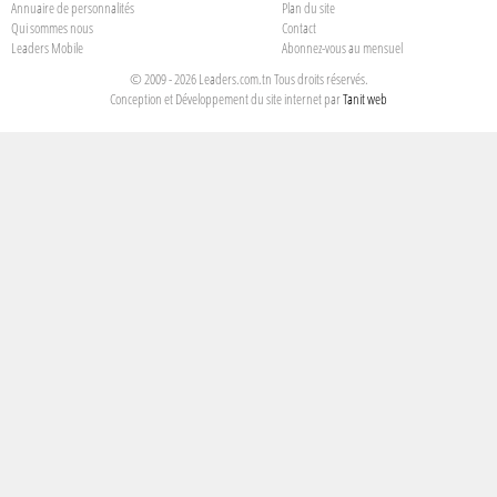
Annuaire de personnalités
Plan du site
Qui sommes nous
Contact
Leaders Mobile
Abonnez-vous au mensuel
© 2009 - 2026 Leaders.com.tn Tous droits réservés.
Conception et Développement du site internet par
Tanit web