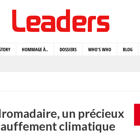
STORY
HOMMAGE À..
DOSSIERS
WHO'S WHO
BLOG
dromadaire, un précieux
chauffement climatique