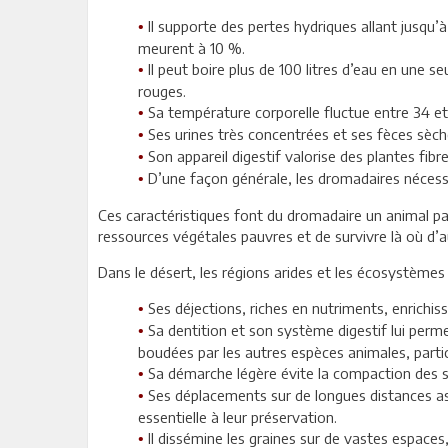
Il supporte des pertes hydriques allant jusqu
•
meurent à 10 %.
Il peut boire plus de 100 litres d’eau en une se
•
rouges.
Sa température corporelle fluctue entre 34 et 4
•
Ses urines très concentrées et ses fèces sèch
•
Son appareil digestif valorise des plantes fib
•
D’une façon générale, les dromadaires nécess
•
Ces caractéristiques font du dromadaire un animal pa
ressources végétales pauvres et de survivre là où d’
Dans le désert, les régions arides et les écosystèmes 
Ses déjections, riches en nutriments, enrichiss
•
Sa dentition et son système digestif lui pe
•
boudées par les autres espèces animales, particip
Sa démarche légère évite la compaction des s
•
Ses déplacements sur de longues distances as
•
essentielle à leur préservation.
Il dissémine les graines sur de vastes espaces,
•