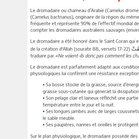
Le dromadaire ou chameau d’Arabie (Camelus dromeda
(Camelus bactrianus), originaire de la région du même
fréquente et représente 90% de l’effectif mondial de
compter les dromadaires australiens sauvages (environ
Le dromadaire a été honoré dans le Saint Coran qui e
قَتْ
de la création d'Allah (sourate 88, versets 17-22)
traduire par
«Ne voient-ils donc pas comment les ch
Le dromadaire est parfaitement adapté aux condition
physiologiques lui confèrent une résistance exception
Sa bosse stocke de la graisse, source d’énerg
•
graisse sous-cutanée qui gênerait la dissipatio
Son pelage clair et laineux réfléchit une part
•
température entre le jour et la nuit.
Ses longues jambes avec de larges coussinets pl
•
le sable meuble.
Ses paupières, narines et oreilles le protègent
•
Sur le plan physiologique, le dromadaire possède des