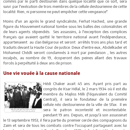
commis par le parti destourien dans quelque localité que ce soit, sera
suivi par l'exécution de trois membres de la cellule destourienne de cette
localité. Rien, ni personne ne peut empêcher cette vengeance".
Moins d'un an après le grand syndicaliste, Ferhat Hached, une grande
figure du Mouvement national tombe sous les balles des colonialistes et
de leurs agents stipendiés. Ses assassins, à l'exception des complices
français qui avaient quitté le territoire national avant l'indépendance,
appartenaient au clan Belgaroui et seront arrêtés trois ans plus tard et
traduits devant la Haute Cour de justice. Deux d'entre eux, Abdelkader et
Mohamed Chédli seront condamnés à mort par pendaison , les autres
inculpés, au nombre de 19, écoperont des peines allant des travaux
forcés à perpétuité à deux ans de prison.
Une vie vouée à la cause nationale
Hédi Chaker avait 45 ans. Ayant pris part au
congrès de Ksar Hélal, le 2 mars 1934 où il est élu
membre du Majliss Milli (l'équivalent du Comité
Central), il sera le fondateur de la première
cellule néo destourienne de la ville de Sfax. Il en
sera le patron incontesté et incontestable.
pendant 19 ans. Depuis, et jusqu'à son assassinat
le 13 septembre 1953, il fera partie du premier cercle des compagnons du
Zaïm et sera de tous les combats contre l'occupant partageant avec lui