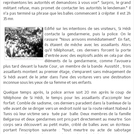
représentons les autorités et demandons à vous voir". Surpris, le grand
militant refuse, mais promet de contacter les autorités le lendemain." Il
n'a pas terminé sa phrase que les balles commencent à crépiter. Il est 2h
35 mn.
Edifié sur les intentions de ses visiteurs, Si Hédi
contacte la gendarmerie, puis la police. On le
rassure: "Nous arrivons immédiatement". En fait,
ils étaient de mêche avec les assaillants. Alors
qu'il téléphonait, ces derniers forcent la porte
d'entrée avec des explosifs aidés en cela par des
éléments de la gendarmerie, comme l'avouera
plus tard devant la haute Cour, un membre de la bande. Aussitôt , trois
assaillants montent au premier étage, s'emparent sans ménagement de
Si hédi avant de le jeter dans l'une des voitures vers une destination
inconnue sous les yeux de sa femme et ses enfants.
Quelque temps après, la police arrive soit 20 mn après le coup de
téléphone de Si Hédi, le temps pour les assaillants d'accomplir leur
forfait. Comble de sadisme, ces derniers paradent dans la banlieue de la
ville avant de se diriger vers un endroit isolé sur la route reliant Nabeul à
Tunis où leur victime sera tuée par balle. Deux membres de la famille
Belgaroui et deux gendarmes ont pris part directement au meurtre. Son
corps sera découvert au petit matin, criblé de balles avec un écriteau
portant l'inscription suivante : "tout meurtre ou acte de sabotage