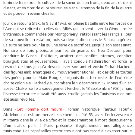
lopin de terre pour le cultiver de la sueur de son front, deux ans et demi
durant, et en tirer de quoi nourrir les siens, le temps de la fin de la guerre
et de pouvoir revenir chez lui.
Jour de retour à Sfax, le 9 avril 1943, en pleine bataille entre les forces de
l’Axe qui se retirent et celles des Alliés qui arrivent, avec la 8ème armée
britannique commandée par Montgomery rétablissant les Français, jour
de sa nouvelle arrestation, puis sa déportation dans le Sahara algérien.
La suite ne sera pour lui qu’une série de sacrifices. Jusqu’à son assassinat.
Nombre de fois plébiscité par les dirigeants du Néo-Destour pour
conduire le Bureau Politique, arbitrer des conflits internes, concilier
bourguibistes et youssefistes, il avait conquis l’admiration et forcé le
respect de tous jusqu’à devenir avec son ami et voisin Farhat Hached,
des figures emblématiques du mouvement national… et des cibles toutes
désignées pour la Main Rouge, l’organisation terroriste de l’extrême
droite coloniale. Hached y succombera le 5 décembre 1952. Moins d’un an
après, Chaker se fera sauvagement lyncher, le 13 septembre 1953. Jamais
l’ivresse terroriste n’avait été aussi cruelle. Jamais les Tunisiens n’en ont
été aussi révoltés.
Dans «
Cet Homme doit mourir
», roman historique, l’auteur Taoufik
Abdelmoula restitue merveilleusement cet été 53, avec l’effervescence
militante dans la ville de Sfax et la condamnation à mort destourienne
d’un traître parti à Paris présenter illégitimement une allégeance
tunisienne. Les représailles terroristes n’ont pas tardé à s’exercer sur le