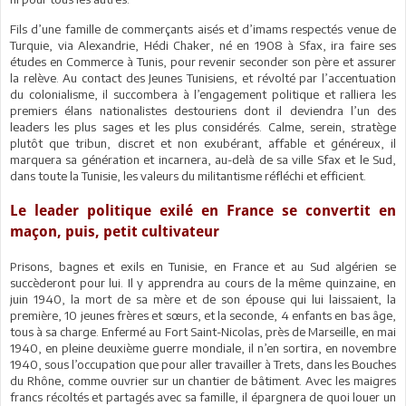
Fils d’une famille de commerçants aisés et d’imams respectés venue de
Turquie, via Alexandrie, Hédi Chaker, né en 1908 à Sfax, ira faire ses
études en Commerce à Tunis, pour revenir seconder son père et assurer
la relève. Au contact des Jeunes Tunisiens, et révolté par l’accentuation
du colonialisme, il succombera à l’engagement politique et ralliera les
premiers élans nationalistes destouriens dont il deviendra l’un des
leaders les plus sages et les plus considérés. Calme, serein, stratège
plutôt que tribun, discret et non exubérant, affable et généreux, il
marquera sa génération et incarnera, au-delà de sa ville Sfax et le Sud,
dans toute la Tunisie, les valeurs du militantisme réfléchi et efficient.
Le leader politique exilé en France se convertit en
maçon, puis, petit cultivateur
Prisons, bagnes et exils en Tunisie, en France et au Sud algérien se
succèderont pour lui. Il y apprendra au cours de la même quinzaine, en
juin 1940, la mort de sa mère et de son épouse qui lui laissaient, la
première, 10 jeunes frères et sœurs, et la seconde, 4 enfants en bas âge,
tous à sa charge. Enfermé au Fort Saint-Nicolas, près de Marseille, en mai
1940, en pleine deuxième guerre mondiale, il n’en sortira, en novembre
1940, sous l’occupation que pour aller travailler à Trets, dans les Bouches
du Rhône, comme ouvrier sur un chantier de bâtiment. Avec les maigres
francs récoltés et partagés avec sa famille, il épargnera de quoi louer un