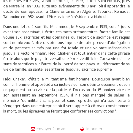
les mêmes épreuves, à Borj le Boeuf, en 1935, à fort Saint Nicolas, près
de Marseille, en 1938 suite aux évènements du 9 avril où il apprendra le
décès de son épouse, à Clairefontaine, en Algérie, Tabarka, Rémada,
Tataouine en 1952 avant d'être assigné à résidence à Nabeul.
Dans une lettre à son fils, Mhammed, le 9 septembre 1953, soit 4 jours
avant son assassinat, il écrira ces mots prémonitoires: "notre famille est
vouée aux sacrifices et les domaines où l'esprit de sacrifice est requis
sont nombreux. Notre devoir nous impose de faire preuve d'abnégation
et de patience animés par une foi totale et une volonté inébranlable
jusqu'à la victoire finale". Hédi Chaker est tout entier dans cette phrase
écrite alors que le pays traversait une épreuve difficile. Car sa vie est une
suite de sacrifices sur l'autel de la liberté de son pays. Au détriment de sa
vie de famille, sa santé, ses affaires. Jusqu'au sacrifice suprême.
Hédi Chaker, c'était le militantisme fait homme. Bourguiba avait bien
connu l'homme et apprécié à sa juste valeur son désintéressement et son
er
engagement au service de la patrie. A l'occasion du 1
anniversaire de
son assassinat en septembre 1954, il n'a pas manqué de saluer la
mémoire "du militant sans peur et sans reproche qui n'a pas hésité à
s'engager dans une entreprise où il sera appelé à côtoyer constamment
la mort, où les épreuves ne feront que conforter ses convictions ".
Envoyer à un ami
Imprimer