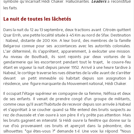
symbole qu’incarnait Hédi Chaker. Hallucinantes.
a reconstitué
Leaders
les faits.
La nuit de toutes les lâchetés
Dans la nuit du 12 au 13 septembre, deux tractions avant Citroën quittent
Qsar Errih, une petite localité située à 45 Km au nord de Sfax. Destination
: Nabeul, distante de 200 Km. A leur bord, des membres de la famille
Belgaroui connue pour ses accointances avec les autorités coloniales.
L'air déterminé, ils s'apprêtent, apparemment, à exécuter une mission.
Au niveau de Bouthadi, ils sont rejoints par deux voitures de la
gendarmerie qui les escorteront pendant tout le trajet, le couvre-feu
étant en vigueur la nuit depuis janvier 1952. Arrivé à une heure tardive à
Nabeul, le cortège traverse les rues désertes de la ville avant de s'arrêter
devant un petit immeuble où habitait depuis son assignation à
résidence, une figure marquante du Mouvement national, Hédi Chaker.
Il occupait l'étage supérieur en compagnie de sa femme, Néfissa et deux
de ses enfants. Il venait de prendre congé d'un groupe de militants,
comme ceux qu'il avait l'habitude de recevoir depuis son arrivée à Nabeul
et s'apprêtait à se coucher quand sa fille entend des bruits suspects au
rez de chaussée et s'en ouvre à son père. Il n'y prête pas attention. Mais
les bruits gagnent en intensité. Si Hédi ouvre la fenêtre qui donne sur la
rue d'où provenaient ces bruits et aperçoit dans la pénombre, des
silhouettes: "qui êtes-vous ?" demande t-il. Une voix lui répond: "Nous