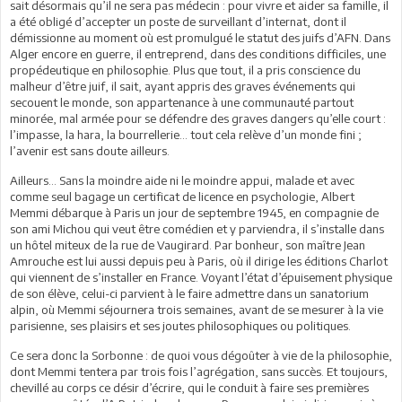
sait désormais qu’il ne sera pas médecin : pour vivre et aider sa famille, il
a été obligé d’accepter un poste de surveillant d’internat, dont il
démissionne au moment où est promulgué le statut des juifs d’AFN. Dans
Alger encore en guerre, il entreprend, dans des conditions difficiles, une
propédeutique en philosophie. Plus que tout, il a pris conscience du
malheur d’être juif, il sait, ayant appris des graves événements qui
secouent le monde, son appartenance à une communauté partout
minorée, mal armée pour se défendre des graves dangers qu’elle court :
l’impasse, la hara, la bourrellerie… tout cela relève d’un monde fini ;
l’avenir est sans doute ailleurs.
Ailleurs… Sans la moindre aide ni le moindre appui, malade et avec
comme seul bagage un certificat de licence en psychologie, Albert
Memmi débarque à Paris un jour de septembre 1945, en compagnie de
son ami Michou qui veut être comédien et y parviendra, il s’installe dans
un hôtel miteux de la rue de Vaugirard. Par bonheur, son maître Jean
Amrouche est lui aussi depuis peu à Paris, où il dirige les éditions Charlot
qui viennent de s’installer en France. Voyant l’état d’épuisement physique
de son élève, celui-ci parvient à le faire admettre dans un sanatorium
alpin, où Memmi séjournera trois semaines, avant de se mesurer à la vie
parisienne, ses plaisirs et ses joutes philosophiques ou politiques.
Ce sera donc la Sorbonne : de quoi vous dégoûter à vie de la philosophie,
dont Memmi tentera par trois fois l’agrégation, sans succès. Et toujours,
chevillé au corps ce désir d’écrire, qui le conduit à faire ses premières