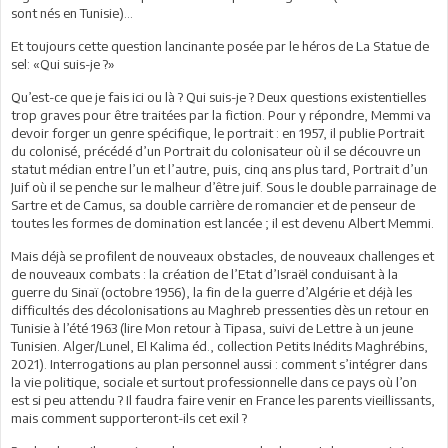
sont nés en Tunisie)…
Et toujours cette question lancinante posée par le héros de La Statue de
sel: «Qui suis-je ?»
Qu’est-ce que je fais ici ou là ? Qui suis-je ? Deux questions existentielles
trop graves pour être traitées par la fiction. Pour y répondre, Memmi va
devoir forger un genre spécifique, le portrait : en 1957, il publie Portrait
du colonisé, précédé d’un Portrait du colonisateur où il se découvre un
statut médian entre l’un et l’autre, puis, cinq ans plus tard, Portrait d’un
Juif où il se penche sur le malheur d’être juif. Sous le double parrainage de
Sartre et de Camus, sa double carrière de romancier et de penseur de
toutes les formes de domination est lancée ; il est devenu Albert Memmi.
Mais déjà se profilent de nouveaux obstacles, de nouveaux challenges et
de nouveaux combats : la création de l’Etat d’Israël conduisant à la
guerre du Sinaï (octobre 1956), la fin de la guerre d’Algérie et déjà les
difficultés des décolonisations au Maghreb pressenties dès un retour en
Tunisie à l’été 1963 (lire Mon retour à Tipasa, suivi de Lettre à un jeune
Tunisien. Alger/Lunel, El Kalima éd., collection Petits Inédits Maghrébins,
2021). Interrogations au plan personnel aussi : comment s’intégrer dans
la vie politique, sociale et surtout professionnelle dans ce pays où l’on
est si peu attendu ? Il faudra faire venir en France les parents vieillissants,
mais comment supporteront-ils cet exil ?