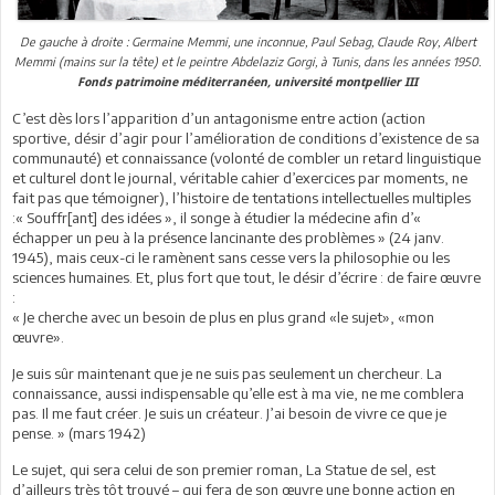
De gauche à droite : Germaine Memmi, une inconnue, Paul Sebag, Claude Roy, Albert
Memmi (mains sur la tête) et le peintre Abdelaziz Gorgi, à Tunis, dans les années 1950.
Fonds patrimoine méditerranéen, université montpellier III
C’est dès lors l’apparition d’un antagonisme entre action (action
sportive, désir d’agir pour l’amélioration de conditions d’existence de sa
communauté) et connaissance (volonté de combler un retard linguistique
et culturel dont le journal, véritable cahier d’exercices par moments, ne
fait pas que témoigner), l’histoire de tentations intellectuelles multiples
:« Souffr[ant] des idées », il songe à étudier la médecine afin d’«
échapper un peu à la présence lancinante des problèmes » (24 janv.
1945), mais ceux-ci le ramènent sans cesse vers la philosophie ou les
sciences humaines. Et, plus fort que tout, le désir d’écrire : de faire œuvre
:
« Je cherche avec un besoin de plus en plus grand «le sujet», «mon
œuvre».
Je suis sûr maintenant que je ne suis pas seulement un chercheur. La
connaissance, aussi indispensable qu’elle est à ma vie, ne me comblera
pas. Il me faut créer. Je suis un créateur. J’ai besoin de vivre ce que je
pense. » (mars 1942)
Le sujet, qui sera celui de son premier roman, La Statue de sel, est
d’ailleurs très tôt trouvé – qui fera de son œuvre une bonne action en