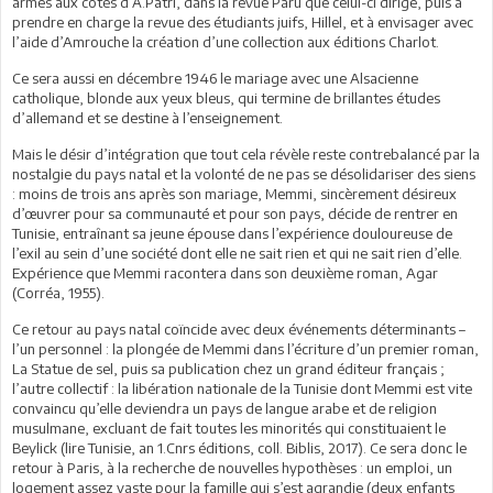
armes aux côtés d’A.Patri, dans la revue Paru que celui-ci dirige, puis à
prendre en charge la revue des étudiants juifs, Hillel, et à envisager avec
l’aide d’Amrouche la création d’une collection aux éditions Charlot.
Ce sera aussi en décembre 1946 le mariage avec une Alsacienne
catholique, blonde aux yeux bleus, qui termine de brillantes études
d’allemand et se destine à l’enseignement.
Mais le désir d’intégration que tout cela révèle reste contrebalancé par la
nostalgie du pays natal et la volonté de ne pas se désolidariser des siens
: moins de trois ans après son mariage, Memmi, sincèrement désireux
d’œuvrer pour sa communauté et pour son pays, décide de rentrer en
Tunisie, entraînant sa jeune épouse dans l’expérience douloureuse de
l’exil au sein d’une société dont elle ne sait rien et qui ne sait rien d’elle.
Expérience que Memmi racontera dans son deuxième roman, Agar
(Corréa, 1955).
Ce retour au pays natal coïncide avec deux événements déterminants –
l’un personnel : la plongée de Memmi dans l’écriture d’un premier roman,
La Statue de sel, puis sa publication chez un grand éditeur français ;
l’autre collectif : la libération nationale de la Tunisie dont Memmi est vite
convaincu qu’elle deviendra un pays de langue arabe et de religion
musulmane, excluant de fait toutes les minorités qui constituaient le
Beylick (lire Tunisie, an 1.Cnrs éditions, coll. Biblis, 2017). Ce sera donc le
retour à Paris, à la recherche de nouvelles hypothèses : un emploi, un
logement assez vaste pour la famille qui s’est agrandie (deux enfants