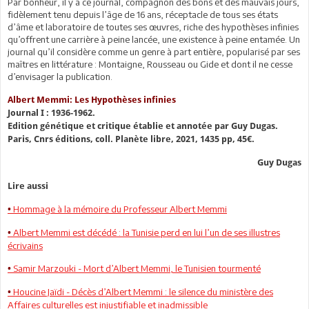
Par bonheur, il y a ce journal, compagnon des bons et des mauvais jours,
fidèlement tenu depuis l’âge de 16 ans, réceptacle de tous ses états
d’âme et laboratoire de toutes ses œuvres, riche des hypothèses infinies
qu’offrent une carrière à peine lancée, une existence à peine entamée. Un
journal qu’il considère comme un genre à part entière, popularisé par ses
maîtres en littérature : Montaigne, Rousseau ou Gide et dont il ne cesse
d’envisager la publication.
Albert Memmi: Les Hypothèses infinies
Journal I : 1936-1962.
Edition génétique et critique établie et annotée par Guy Dugas.
Paris, Cnrs éditions, coll. Planète libre, 2021, 1435 pp, 45€.
Guy Dugas
Lire aussi
Hommage à la mémoire du Professeur Albert Memmi
•
Albert Memmi est décédé : la Tunisie perd en lui l’un de ses illustres
•
écrivains
Samir Marzouki - Mort d’Albert Memmi, le Tunisien tourmenté
•
Houcine Jaïdi - Décès d’Albert Memmi : le silence du ministère des
•
Affaires culturelles est injustifiable et inadmissible