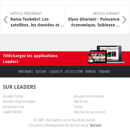
ARTICLE PRÉCÉDENT
ARTICLE SUIVANT
Rania Toukebri: Les
Elyes Ghariani - Puissance
satellites, les données et ...
économique, faiblesse ...
Téléchargez les applications
Leaders
PARTENAIRES
DOSSIERS
LEADERS TV
SUCCESS STORY
OPINIONS
TENDANCE
SUR LEADERS
Actualités Tunisie
Annuaire des entreprises
Annuaire de personnalités
Plan du site
Qui sommes nous
Contact
Leaders Mobile
Abonnez-vous au mensuel
© 2009 - 2026 Leaders.com.tn Tous droits réservés.
Conception et Développement du site internet par
Tanit web