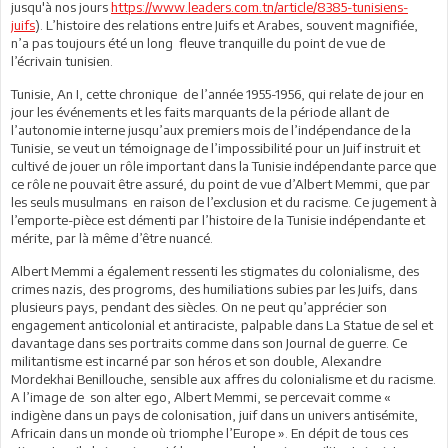
jusqu'à nos jours
https://www.leaders.com.tn/article/8385-tunisiens-
juifs
). L’histoire des relations entre Juifs et Arabes, souvent magnifiée,
n’a pas toujours été un long fleuve tranquille du point de vue de
l’écrivain tunisien.
Tunisie, An I, cette chronique de l’année 1955-1956, qui relate de jour en
jour les événements et les faits marquants de la période allant de
l’autonomie interne jusqu’aux premiers mois de l’indépendance de la
Tunisie, se veut un témoignage de l’impossibilité pour un Juif instruit et
cultivé de jouer un rôle important dans la Tunisie indépendante parce que
ce rôle ne pouvait être assuré, du point de vue d’Albert Memmi, que par
les seuls musulmans en raison de l’exclusion et du racisme. Ce jugement à
l’emporte-pièce est démenti par l’histoire de la Tunisie indépendante et
mérite, par là même d’être nuancé.
Albert Memmi a également ressenti les stigmates du colonialisme, des
crimes nazis, des progroms, des humiliations subies par les Juifs, dans
plusieurs pays, pendant des siècles. On ne peut qu’apprécier son
engagement anticolonial et antiraciste, palpable dans La Statue de sel et
davantage dans ses portraits comme dans son Journal de guerre. Ce
militantisme est incarné par son héros et son double, Alexandre
Mordekhai Benillouche, sensible aux affres du colonialisme et du racisme.
A l’image de son alter ego, Albert Memmi, se percevait comme «
indigène dans un pays de colonisation, juif dans un univers antisémite,
Africain dans un monde où triomphe l’Europe ». En dépit de tous ces