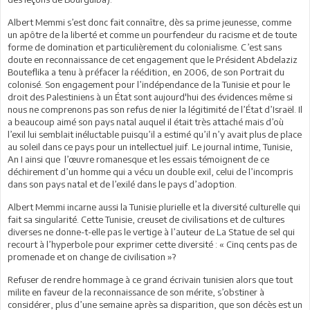
Albert Memmi s’est donc fait connaître, dès sa prime jeunesse, comme
un apôtre de la liberté et comme un pourfendeur du racisme et de toute
forme de domination et particulièrement du colonialisme. C’est sans
doute en reconnaissance de cet engagement que le Président Abdelaziz
Bouteflika a tenu à préfacer la réédition, en 2006, de son Portrait du
colonisé. Son engagement pour l’indépendance de la Tunisie et pour le
droit des Palestiniens à un État sont aujourd'hui des évidences même si
nous ne comprenons pas son refus de nier la légitimité de l’État d’Israël. Il
a beaucoup aimé son pays natal auquel il était très attaché mais d’où
l’exil lui semblait inéluctable puisqu’il a estimé qu’il n’y avait plus de place
au soleil dans ce pays pour un intellectuel juif. Le journal intime, Tunisie,
An I ainsi que l’œuvre romanesque et les essais témoignent de ce
déchirement d’un homme qui a vécu un double exil, celui de l’incompris
dans son pays natal et de l’exilé dans le pays d’adoption.
Albert Memmi incarne aussi la Tunisie plurielle et la diversité culturelle qui
fait sa singularité. Cette Tunisie, creuset de civilisations et de cultures
diverses ne donne-t-elle pas le vertige à l’auteur de La Statue de sel qui
recourt à l’hyperbole pour exprimer cette diversité : « Cinq cents pas de
promenade et on change de civilisation »?
Refuser de rendre hommage à ce grand écrivain tunisien alors que tout
milite en faveur de la reconnaissance de son mérite, s’obstiner à
considérer, plus d’une semaine après sa disparition, que son décès est un