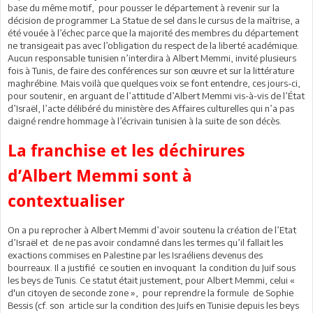
base du même motif, pour pousser le département à revenir sur la
décision de programmer La Statue de sel dans le cursus de la maîtrise, a
été vouée à l’échec parce que la majorité des membres du département
ne transigeait pas avec l’obligation du respect de la liberté académique.
Aucun responsable tunisien n’interdira à Albert Memmi, invité plusieurs
fois à Tunis, de faire des conférences sur son œuvre et sur la littérature
maghrébine. Mais voilà que quelques voix se font entendre, ces jours-ci,
pour soutenir, en arguant de l’attitude d’Albert Memmi vis-à-vis de l’État
d’Israël, l’acte délibéré du ministère des Affaires culturelles qui n’a pas
daigné rendre hommage à l’écrivain tunisien à la suite de son décès.
La franchise et les déchirures
d’Albert Memmi sont à
contextualiser
On a pu reprocher à Albert Memmi d’avoir soutenu la création de l’Etat
d’Israël et de ne pas avoir condamné dans les termes qu’il fallait les
exactions commises en Palestine par les Israéliens devenus des
bourreaux. Il a justifié ce soutien en invoquant la condition du Juif sous
les beys de Tunis. Ce statut était justement, pour Albert Memmi, celui «
d'un citoyen de seconde zone », pour reprendre la formule de Sophie
Bessis (cf. son article sur la condition des Juifs en Tunisie depuis les beys