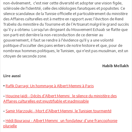
non-événement, c'est nier cette diversité et adopter une vision figée,
sclérosée de l'identité, celle des idéologies fanatiques et populistes. Ce
silence scandaleux de la Tunisie officielle et particulièrement du ministère
des Affaires culturelles est à mettre en rapport avec l’éviction de René
Trabelsi du ministère du Tourisme et de l’Artisanat malgré le grand succès
qu’il y a obtenu. Lorsqu'un dirigeant du Mouvement Echaab se flatte que
son parti est derrière la non-reconduction de ce dernier au
gouvernement, il faut se rendre à l'évidence qu'il y a une volonté
politique d'occulter des pans entiers de notre histoire et que, pour de
nombreux hommes politiques, le Tunisien, qui n'est pas musulman, est un
citoyen de seconde zone.
Habib Mellakh
Lire aussi
Rafik Darragi: Un hommage à Albert Memmi à Paris
•
•
Houcine Jaïdi - Décès d’Albert Memmi : le silence du ministère des
Affaires culturelles est injustifiable et inadmissible
•
Samir Marzouki - Mort d’Albert Memmi, le Tunisien tourmenté
•
Hédi Bouraoui - Albert Memmi : un fondateur d’une francophonie
plurielle