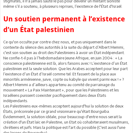
stigmates, il n'a jamais sauté le pas pour devenir un militant sioniste
même s’il a soutenu, à plusieurs reprises, l’existence de l'État d'Israël.
Un soutien permanent à l’existence
d’un État palestinien
Ce qu'on occulte par contre chez nous, et pas uniquement dans le
contexte du silence des autorités à la suite du départ d’Albert Memmi,
c'est son soutien au droit des Palestiniens à avoir un État indépendant.
Ne confie-t-il pas à l’hebdomadaire Jeune Afrique, en juin 2004 : « La
conscience palestinienne est là, alors faisons avec ! L’existence d’un État
palestinien est la seule solution. Que les Arabes acceptent pour leur part
l’existence d’un État d’Israël comme tel. Et fassent de la place aux
minorités arménienne, juive, copte ou kabyle qui vivent parmi eux ! » ?
Albert Memmi a d’ailleurs appartenu au comité de parrainage du
mouvement « La Paix Maintenant », pour que les Palestiniens et les
Israéliens puissent coexister pacifiquement dans deux États
indépendants.
Les Palestiniens eux-mêmes acceptent aujourd'hui la solution de deux
États, préconisée par ce grand visionnaire qu'était Bourguiba.
Évidemment, la solution idéale, pour beaucoup d'entre nous serait la
création d'un État laïc en Palestine, un Etat où cohabiteraient musulmans,
chrétiens et juifs. Mais la politique est l'art du possible (C'est aussi l'une
des leçons de Bourguiba).