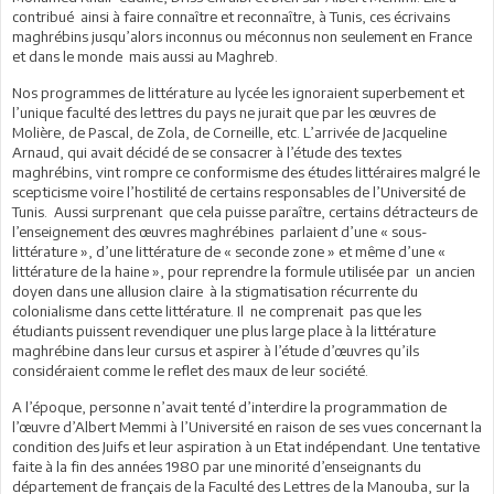
contribué ainsi à faire connaître et reconnaître, à Tunis, ces écrivains
maghrébins jusqu’alors inconnus ou méconnus non seulement en France
et dans le monde mais aussi au Maghreb.
Nos programmes de littérature au lycée les ignoraient superbement et
l’unique faculté des lettres du pays ne jurait que par les œuvres de
Molière, de Pascal, de Zola, de Corneille, etc. L’arrivée de Jacqueline
Arnaud, qui avait décidé de se consacrer à l’étude des textes
maghrébins, vint rompre ce conformisme des études littéraires malgré le
scepticisme voire l’hostilité de certains responsables de l’Université de
Tunis. Aussi surprenant que cela puisse paraître, certains détracteurs de
l’enseignement des œuvres maghrébines parlaient d’une « sous-
littérature », d’une littérature de « seconde zone » et même d’une «
littérature de la haine », pour reprendre la formule utilisée par un ancien
doyen dans une allusion claire à la stigmatisation récurrente du
colonialisme dans cette littérature. Il ne comprenait pas que les
étudiants puissent revendiquer une plus large place à la littérature
maghrébine dans leur cursus et aspirer à l’étude d’œuvres qu’ils
considéraient comme le reflet des maux de leur société.
A l’époque, personne n’avait tenté d’interdire la programmation de
l’œuvre d’Albert Memmi à l’Université en raison de ses vues concernant la
condition des Juifs et leur aspiration à un Etat indépendant. Une tentative
faite à la fin des années 1980 par une minorité d’enseignants du
département de français de la Faculté des Lettres de la Manouba, sur la