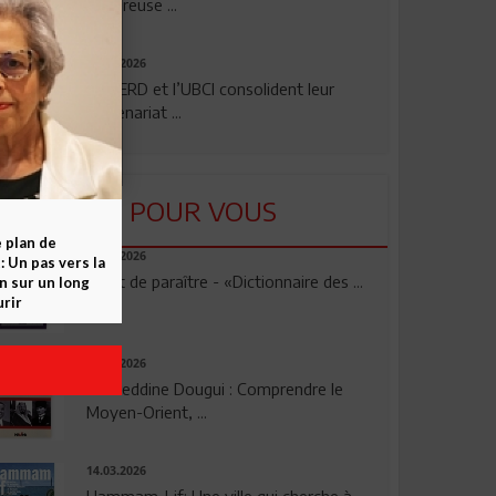
rigoureuse ...
24.07.2026
La BERD et l’UBCI consolident leur
partenariat ...
LU POUR VOUS
e plan de
23.04.2026
 Un pas vers la
Vient de paraître - «Dictionnaire des ...
n sur un long
rir
17.03.2026
Noureddine Dougui : Comprendre le
Moyen-Orient, ...
14.03.2026