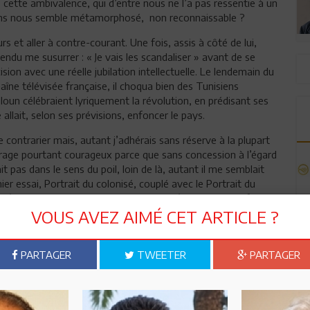
s cette ambivalence, qui d’entre nous ne l’a pas ressentie à un
ns nous semble métamorphosé, non reconnaissable ?
 et aller à contre-courant. Une fois, assis à côté de lui,
ntendu me susurrer : « Je vais les scandaliser » avant de se
sion avec une réelle jubilation intellectuelle. Le lendemain du
aîne télévisée française, il choqua bien des Tunisiens
oun célébraient lyriquement la révolution, en prédisant ses
allait, selon ses prévisions, enfoncer le pays.
e contrarier mais, autant j’adhérais sans réserve à la plupart
vrage pourtant courageux parce que sans concession à l’égard
 pas dans le sens du poil, loin de là, autant il me semblait
r essai, Portrait du colonisé, couplé avec le Portrait du
s d’un colloque organisé par la Société d’histoire des Juifs de
s exemples de jugements injustes et d’affirmations non
VOUS AVEZ AIMÉ CET ARTICLE ?
spect et par affection pour lui, édulcoré mon propos. Mais sa
, comme il était fatigué, il me fit promettre que nous en
PARTAGER
TWEETER
PARTAGER
le regrette car notre discussion aurait été passionnante pour
 toute stimulation intellectuelle et savait que, contrairement à
uré dans sa longue carrière de penseur enclin à la polémique, je