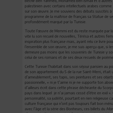
Béchir Ben Yahmed, Mohamed Ben Ismaïl et d’autres m
palestinien avec certains intellectuels arabes comme A
sur son œuvre. Je me souviens des débats suscités à l
programme de la maîtrise de français sa Statue de sel
profondément marqué par la Tunisie.
Toute l’œuvre de Memmi est du reste marquée par la T
vite lu son recueil de nouvelles, Térésa et autres fe
inspiration plus française mais, ayant relu ce livre po
l’ensemble de son œuvre, je me suis aperçu que, si les l
demeure pas moins que les souvenirs de Tunisie y son
celui de ses romans et de ses deux recueils de poèm
Cette Tunisie l’habitait dans son séjour parisien au p
de son appartement du 5 de la rue Saint-Merri, était
d’ameublement, ses tapis, ses peintures et ses objets
passionnelle, « ni je t’aime ni je ne supporte ton absen
d’ailleurs écrit dans cette phrase déchirante du Scorpi
pays dans lequel je n’ai jamais cessé d’être en exil
personnalité, sa judéité, pourtant en rien religieuse ca
culture française qui n’ont pas toujours fait bon mén
avec l’âge et la série des Bonheurs, ces billets du
Mo