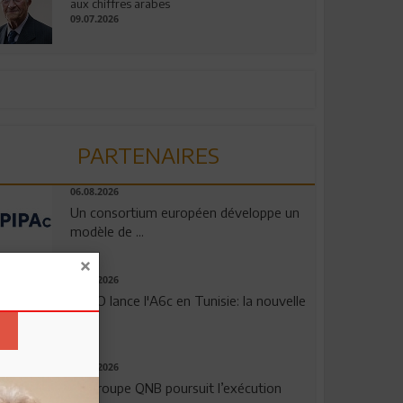
aux chiffres arabes
09.07.2026
PARTENAIRES
06.08.2026
Un consortium européen développe un
modèle de ...
04.08.2026
OPPO lance l'A6c en Tunisie: la nouvelle
...
29.07.2026
Le Groupe QNB poursuit l’exécution