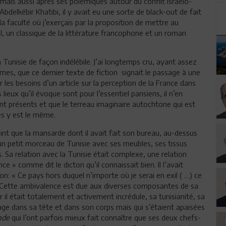
ais aussi après ses polémiques autour du conflit israélo-
bdelkébir Khatibi, il y avait eu une sorte de black-out de fait
a faculté où j’exerçais par la proposition de mettre au
, un classique de la littérature francophone et un roman
unisie de façon indélébile. J’ai longtemps cru, ayant assez
mmes, que ce dernier texte de fiction signait le passage à une
ur les besoins d’un article sur la perception de la France dans
ieux qu’il évoque sont pour l’essentiel parisiens, il n’en
t présents et que le terreau imaginaire autochtone qui est
es y est le même.
oint que la mansarde dont il avait fait son bureau, au-dessus
 un petit morceau de Tunisie avec ses meubles, ses tissus
. Sa relation avec la Tunisie était complexe, une relation
ce » comme dit le dicton qu’il connaissait bien. Il l’avait
on: « Ce pays hors duquel n’importe où je serai en exil ( …) ce
 ». Cette ambivalence est due aux diverses composantes de sa
r il était totalement et activement incrédule, sa tunisianité, sa
age dans sa tête et dans son corps mais qui s’étaient apaisées
nde
qui l’ont parfois mieux fait connaître que ses deux chefs-