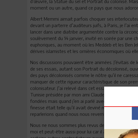
d’œuvre, la Statue du sel et Portrait du colonisé. Mai
moment ou un autre, quand ce pays que nous adoro
Albert Memmi aimait parfois choquer ses interlocuteurs
devant un parterre d’auditeurs juifs, à Paris, je l’ai e
lancer dans une diatribe argumentée contre la circonci
soulèvement du 14 janvier, invité en soirée par une ch
euphoriques, au moment où les Meddeb et les Ben Jell
dérives islamistes et les ornières économiques où elle 
Nos discussions pouvaient être animées. J’évitais de l
de ses essais, autant son Portrait du décolonisé, ou
des pays décolonisés comme le nôtre qu’il ne caressait
manquer de cette rigueur caractéristique de son premie
colonisateur. J’ai relevé dans cet essai polémique, lor
Tunisie présidée par mon ami Claude Nataf, plusieur
fondées mais quand j’en ai parlé avec lui, j’ai, par re
finesse était telle qu’il avait deviné mes critiques et
reparlerions quand nous nous reverrions.
Nous ne nous sommes plus revus depuis, hélas, et je 
moi et peut-être aussi pour lui car il aimait beaucoup
certains autres contradicteurs auxquels il s’était mes