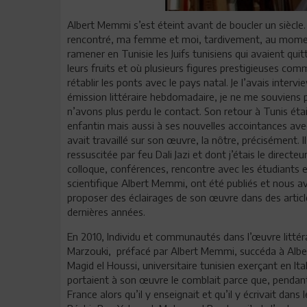
Albert Memmi s’est éteint avant de boucler un siècle.
rencontré, ma femme et moi, tardivement, au moment 
ramener en Tunisie les Juifs tunisiens qui avaient q
leurs fruits et où plusieurs figures prestigieuses c
rétablir les ponts avec le pays natal. Je l’avais inter
émission littéraire hebdomadaire, je ne me souviens 
n’avons plus perdu le contact. Son retour à Tunis était
enfantin mais aussi à ses nouvelles accointances avec 
avait travaillé sur son œuvre, la nôtre, précisément. 
ressuscitée par feu Dali Jazi et dont j’étais le directe
colloque, conférences, rencontre avec les étudiants et
scientifique Albert Memmi, ont été publiés et nous av
proposer des éclairages de son œuvre dans des articl
dernières années.
En 2010, Individu et communautés dans l’œuvre littér
Marzouki, préfacé par Albert Memmi, succéda à Alber
Magid el Houssi, universitaire tunisien exerçant en It
portaient à son œuvre le comblait parce que, pendant 
France alors qu’il y enseignait et qu’il y écrivait dan