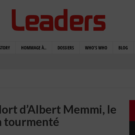
STORY
HOMMAGE À..
DOSSIERS
WHO'S WHO
BLOG
ort d’Albert Memmi, le
n tourmenté