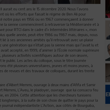
 Il aurait eu cent ans le 15 décembre 2020. Nous l’avons
où les efforts que faisait le régime de Ben Ali pour
uitté notre pays en 1956 ou en 1967 commençaient à donner
omme la sienne commencèrent à retraverser la Méditerranée et à
viewé pour RTCI dans le cadre d’« Intermèdes littéraires », mon
plus quelle année, peut-être 1986 ou 1987 mais, depuis, nous
 lié à ses anciennes amitiés qu’il retrouvait avec un plaisir
une génération qui n’était pas la sienne mais qui l’avait lu et
Il avait accepté, en 1999, d’animer à l’École normale supérieure
ur, plusieurs activités scientifiques autour de son œuvre,
 le public. Les actes du colloque, sous le titre Journée
ons été plusieurs universitaires, jeunes et moins jeunes, à
es de revues et des travaux de colloques, durant les trente
aire d’Albert Memmi, ouvrage à deux mains d’Afifa et Samir
t Memmi, L’Aveu, le plaidoyer, ouvrage que lui consacra feu
alie, en 2004. Cette attention que les chercheurs tunisiens
longtemps, à la suite de son choix de quitter le pays pour la
s le journal indépendantiste L’Action, aux côtés de Bourguiba,