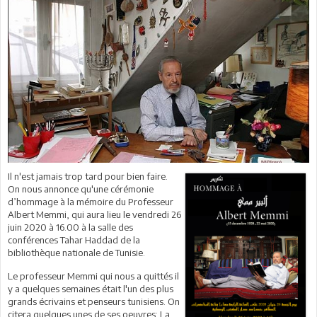
Il n'est jamais trop tard pour bien faire.
On nous annonce qu'une cérémonie
d’hommage à la mémoire du Professeur
Albert Memmi, qui aura lieu le vendredi 26
juin 2020 à 16.00 à la salle des
conférences Tahar Haddad de la
bibliothèque nationale de Tunisie.
Le professeur Memmi qui nous a quittés il
y a quelques semaines était l'un des plus
grands écrivains et penseurs tunisiens. On
citera quelques unes de ses oeuvres: La