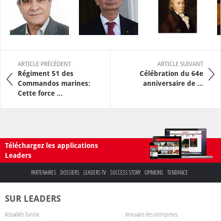
ARTICLE PRÉCÉDENT
ARTICLE SUIVANT
Régiment 51 des
Célébration du 64e
Commandos marines:
anniversaire de ...
Cette force ...
Téléchargez les applications
Leaders
PARTENAIRES
DOSSIERS
LEADERS TV
SUCCESS STORY
OPINIONS
TENDANCE
SUR LEADERS
Actualités Tunisie
Annuaire des entreprises