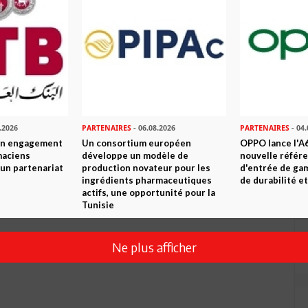
.2026
PARTENAIRES
- 06.08.2026
PARTENAIRES
- 04.
son engagement
Un consortium européen
OPPO lance l'A6
maciens
développe un modèle de
nouvelle référ
à un partenariat
production novateur pour les
d'entrée de ga
Envoyer
ingrédients pharmaceutiques
de durabilité et
actifs, une opportunité pour la
Tunisie
Ne plus afficher