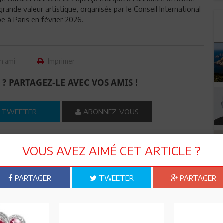
rande valeur artistique, organisée par le Conseil International
 à Paris en février 2026.
n ami
Imprimer
 ? PARTAGEZ-LE AVEC VOS AMIS !
TWEETER
ABONNEZ-VOUS
VOUS AVEZ AIMÉ CET ARTICLE ?
R CET ARTICLE
PARTAGER
TWEETER
PARTAGER
0
Commentaires
Commenter