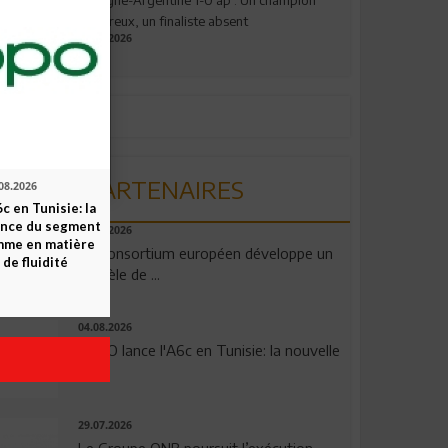
valeureux, un finaliste absent
19.07.2026
PARTENAIRES
08.2026
c en Tunisie: la
ence du segment
06.08.2026
mme en matière
Un consortium européen développe un
 de fluidité
modèle de ...
04.08.2026
OPPO lance l'A6c en Tunisie: la nouvelle
...
29.07.2026
Le Groupe QNB poursuit l’exécution