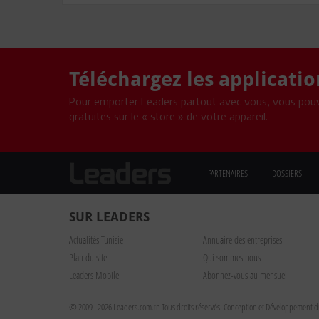
Téléchargez les applicati
Pour emporter Leaders partout avec vous, vous pouv
gratuites sur le « store » de votre appareil.
PARTENAIRES
DOSSIERS
SUR LEADERS
Actualités Tunisie
Annuaire des entreprises
Plan du site
Qui sommes nous
Leaders Mobile
Abonnez-vous au mensuel
© 2009 - 2026 Leaders.com.tn Tous droits réservés.
Conception et Développement du