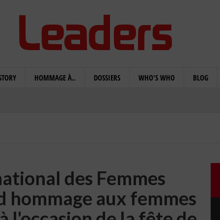
STORY
HOMMAGE À..
DOSSIERS
WHO'S WHO
BLOG
rnational des Femmes
nd hommage aux femmes
à l'occasion de la fête de