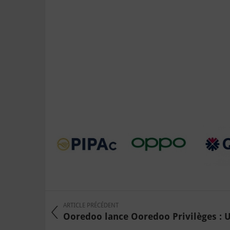
ARTICLE PRÉCÉDENT
Ooredoo lance Ooredoo Privilèges : U