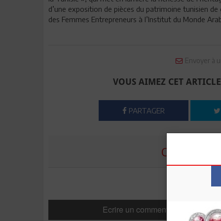
d’une exposition de pièces du patrimoine tunisien de g
des Femmes Entrepreneurs à l’Institut du Monde Arabe
Envoyer à u
VOUS AIMEZ CET ARTICLE
PARTAGER
COMMENTE
Ecrire un commentaire