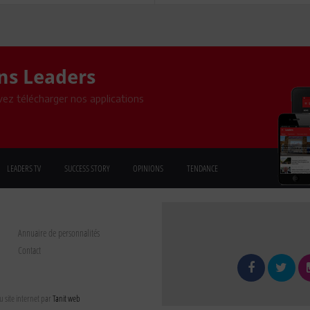
ons Leaders
ez télécharger nos applications
LEADERS TV
SUCCESS STORY
OPINIONS
TENDANCE
Annuaire de personnalités
Contact
 site internet par
Tanit web