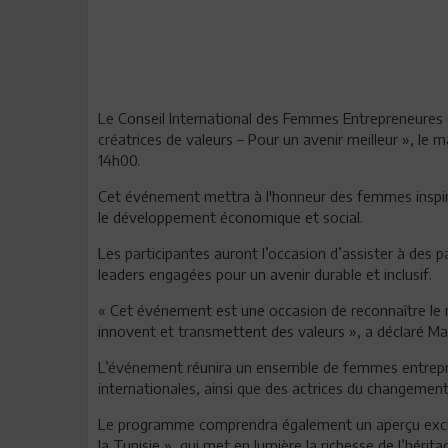
Le Conseil International des Femmes Entrepreneures
créatrices de valeurs – Pour un avenir meilleur », le 
14h00.
Cet événement mettra à l'honneur des femmes inspiran
le développement économique et social.
Les participantes auront l’occasion d’assister à de
leaders engagées pour un avenir durable et inclusif.
« Cet événement est une occasion de reconnaître le rôle
innovent et transmettent des valeurs », a déclaré M
L’événement réunira un ensemble de femmes entrepren
internationales, ainsi que des actrices du changement
Le programme comprendra également un aperçu exclusi
la Tunisie », qui met en lumière la richesse de l’hérit