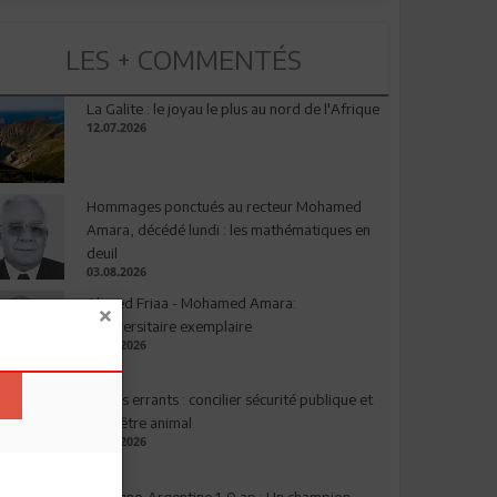
LES + COMMENTÉS
La Galite : le joyau le plus au nord de l'Afrique
12.07.2026
Hommages ponctués au recteur Mohamed
Amara, décédé lundi : les mathématiques en
deuil
03.08.2026
Ahmed Friaa - Mohamed Amara:
l’Universitaire exemplaire
04.08.2026
Chiens errants : concilier sécurité publique et
bien-être animal
17.07.2026
Espagne-Argentine 1-0 ap : Un champion