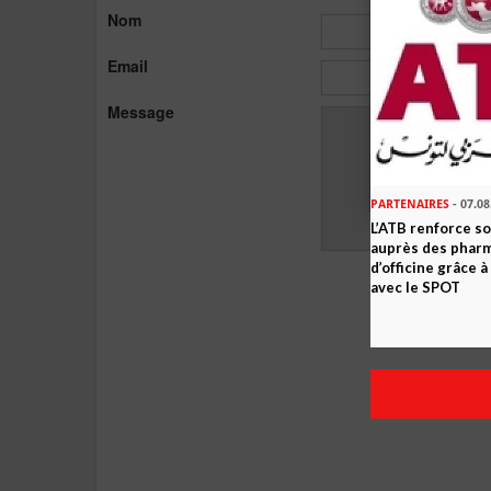
Nom
Email
Message
PARTENAIRES
- 07.08
L’ATB renforce 
auprès des phar
d’officine grâce 
avec le SPOT