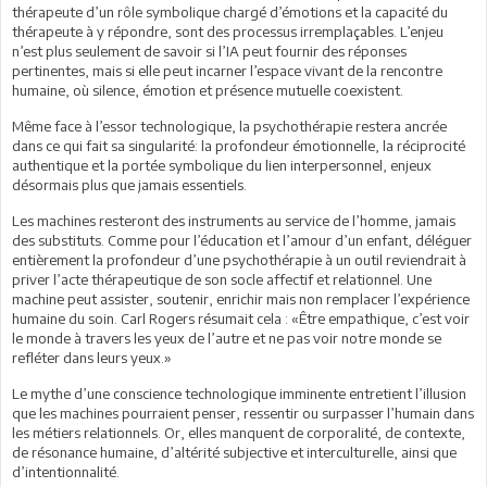
thérapeute d’un rôle symbolique chargé d’émotions et la capacité du
thérapeute à y répondre, sont des processus irremplaçables. L’enjeu
n’est plus seulement de savoir si l’IA peut fournir des réponses
pertinentes, mais si elle peut incarner l’espace vivant de la rencontre
humaine, où silence, émotion et présence mutuelle coexistent.
Même face à l’essor technologique, la psychothérapie restera ancrée
dans ce qui fait sa singularité: la profondeur émotionnelle, la réciprocité
authentique et la portée symbolique du lien interpersonnel, enjeux
désormais plus que jamais essentiels.
Les machines resteront des instruments au service de l’homme, jamais
des substituts. Comme pour l’éducation et l’amour d’un enfant, déléguer
entièrement la profondeur d’une psychothérapie à un outil reviendrait à
priver l’acte thérapeutique de son socle affectif et relationnel. Une
machine peut assister, soutenir, enrichir mais non remplacer l’expérience
humaine du soin. Carl Rogers résumait cela : «Être empathique, c’est voir
le monde à travers les yeux de l’autre et ne pas voir notre monde se
refléter dans leurs yeux.»
Le mythe d’une conscience technologique imminente entretient l’illusion
que les machines pourraient penser, ressentir ou surpasser l’humain dans
les métiers relationnels. Or, elles manquent de corporalité, de contexte,
de résonance humaine, d’altérité subjective et interculturelle, ainsi que
d’intentionnalité.