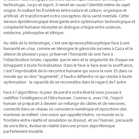
technologie, corps et esprit, il remet en cause l’identité même du sujet
soigné, brouillant les frontières entre nature et culture, organique et
artificiel, et transformant notre conception de la santé mentale. Cette
tension épistémologique émergente entre optimisation technologique et
complexité humaine nécessite un dialogue critique entre sciences,
médecine, philosophie et éthique.
Au-delà de la technologie, c’est une épreuve philosophique face à une
humanité en crise, comme en témoigne le génocide survenu à Gaza et le
silence de plusieurs pays: préserver l’humanité du soin face à
l’objectivation totale, rappeler que le sens et la singularité de chaque vie
échappent à toute formalisation. Dans le face-à-face avec la souffrance,
c’est l’imprévisible de la rencontre humaine qui ouvre la voie. Et dans ce
monde qui se rêve “augmenté”, il faudra défendre ce qui résiste à toute
optimisation : la capacité de se reconnaître dans le regard de l’autre.
Face à l’algorithme, la peur de perdre notre liberté nous pousse à
redéfinir l’intelligence et l’être humain. Comme si, avec l’IA, l’esprit
humain se préparait à devenir un mélange de câbles et de neurones,
connecté dans un réseau où conscience numérique et injonctions des
machines se mêlent. Une vision qui rappelle Matrix, ce monde où la
frontière entre réalité et simulation se dissout, et où l’humain, persuadé
de vivre libre, évolue en réalité dans une prison algorithmique
parfaitement invisible.