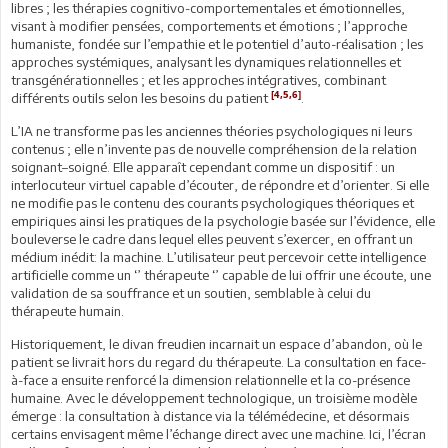
libres ; les thérapies cognitivo-comportementales et émotionnelles,
visant à modifier pensées, comportements et émotions ; l’approche
humaniste, fondée sur l’empathie et le potentiel d’auto-réalisation ; les
approches systémiques, analysant les dynamiques relationnelles et
transgénérationnelles ; et les approches intégratives, combinant
[4,5,6]
différents outils selon les besoins du patient
.
L’IA ne transforme pas les anciennes théories psychologiques ni leurs
contenus ; elle n’invente pas de nouvelle compréhension de la relation
soignant–soigné. Elle apparaît cependant comme un dispositif : un
interlocuteur virtuel capable d’écouter, de répondre et d’orienter. Si elle
ne modifie pas le contenu des courants psychologiques théoriques et
empiriques ainsi les pratiques de la psychologie basée sur l’évidence, elle
bouleverse le cadre dans lequel elles peuvent s’exercer, en offrant un
médium inédit: la machine. L’utilisateur peut percevoir cette intelligence
artificielle comme un ‘’ thérapeute ‘’ capable de lui offrir une écoute, une
validation de sa souffrance et un soutien, semblable à celui du
thérapeute humain.
Historiquement, le divan freudien incarnait un espace d’abandon, où le
patient se livrait hors du regard du thérapeute. La consultation en face-
à-face a ensuite renforcé la dimension relationnelle et la co-présence
humaine. Avec le développement technologique, un troisième modèle
émerge : la consultation à distance via la télémédecine, et désormais
certains envisagent même l’échange direct avec une machine. Ici, l’écran