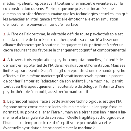
médecin–patient, repose avant tout sur une rencontre vivante et sur la
co-construction du sens. Elle implique une présence incarnée, une
dimension profondément humaine que les technologies actuelles, malgré
les avancées en intelligence artificielle émotionnelle et en simulation
d’empathie, ne peuvent imiter qu’en surface
À l’ère de l’algorithme, le véritable défi de toute psychothérapie est
3.
dans la qualité de la présence du thérapeute: sa capacité à tisser une
alliance thérapeutique à soutenir l’engagement du patient et à créer un
cadre sécurisant qui favorise le changement cognitif et comportemental.
À travers trois explorations psycho-computationnelles, j’ai tenté de
4.
démontrer le potentiel de l’IA dans l’évaluation et l’orientation. Mais ses
limites apparaissent dès qu’il s’agit de répondre à une demande psycho-
affective. De la même manière qu’il serait inconcevable pour un parent
de confier l’amour et l’éducation de son enfant à une machine, il paraît
tout aussi thérapeutiquement insoutenable de déléguer l’intimité d’une
psychothérapie à un outil, aussi performant soit-il.
Le principal risque, face à cette avancée technologique, est que l’IA
5.
façonne notre conscience collective humaine selon un langage froid et
normatif, au point d’aliéner l’être humain en altérant son lien intime à lui-
même et à la singularité de son vécu. Quelle fragilité psychologique de
l’humain contemporain le rend réceptif voire perméable à cette
éventuelle hybridation émotionnelle avec la machine ?