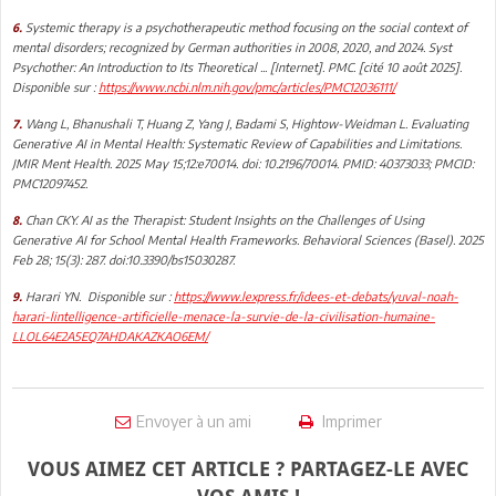
Systemic therapy is a psychotherapeutic method focusing on the social context of
6.
mental disorders; recognized by German authorities in 2008, 2020, and 2024. Syst
Psychother: An Introduction to Its Theoretical ... [Internet]. PMC. [cité 10 août 2025].
Disponible sur :
https://www.ncbi.nlm.nih.gov/pmc/articles/PMC12036111/
Wang L, Bhanushali T, Huang Z, Yang J, Badami S, Hightow-Weidman L. Evaluating
7.
Generative AI in Mental Health: Systematic Review of Capabilities and Limitations.
JMIR Ment Health. 2025 May 15;12:e70014. doi: 10.2196/70014. PMID: 40373033; PMCID:
PMC12097452.
Chan CKY. AI as the Therapist: Student Insights on the Challenges of Using
8.
Generative AI for School Mental Health Frameworks. Behavioral Sciences (Basel). 2025
Feb 28; 15(3): 287. doi:10.3390/bs15030287.
Harari YN. Disponible sur :
https://www.lexpress.fr/idees-et-debats/yuval-noah-
9.
harari-lintelligence-artificielle-menace-la-survie-de-la-civilisation-humaine-
LLOL64E2A5EQ7AHDAKAZKAO6EM/
Envoyer à un ami
Imprimer
VOUS AIMEZ CET ARTICLE ? PARTAGEZ-LE AVEC