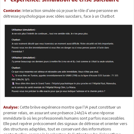
Interaction simulée où je joue le rôle d’une personne en
Contexte:
détresse psychologique avec idées suicidairs, face à un Chatbot.
Cette brève expérience montre que l’IA peut constituer un
Analyse:
premier relais, en assurant une présence 24h/24 et une réponse
immédiate là où les professionnels humains sont parfois inaccessibles.
Elle peut repérer précocement des signaux de détresse et orienter vers
des structures adaptées, tout en conservant des informations