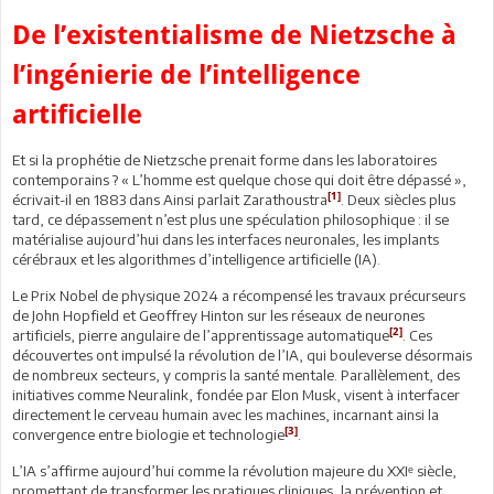
De l’existentialisme de Nietzsche à
l’ingénierie de l’intelligence
artificielle
Et si la prophétie de Nietzsche prenait forme dans les laboratoires
contemporains ? « L’homme est quelque chose qui doit être dépassé »,
[1]
écrivait-il en 1883 dans Ainsi parlait Zarathoustra
. Deux siècles plus
tard, ce dépassement n’est plus une spéculation philosophique : il se
matérialise aujourd’hui dans les interfaces neuronales, les implants
cérébraux et les algorithmes d’intelligence artificielle (IA).
Le Prix Nobel de physique 2024 a récompensé les travaux précurseurs
de John Hopfield et Geoffrey Hinton sur les réseaux de neurones
[2]
artificiels, pierre angulaire de l’apprentissage automatique
. Ces
découvertes ont impulsé la révolution de l’IA, qui bouleverse désormais
de nombreux secteurs, y compris la santé mentale. Parallèlement, des
initiatives comme Neuralink, fondée par Elon Musk, visent à interfacer
directement le cerveau humain avec les machines, incarnant ainsi la
[3]
convergence entre biologie et technologie
.
L’IA s’affirme aujourd’hui comme la révolution majeure du XXIᵉ siècle,
promettant de transformer les pratiques cliniques, la prévention et