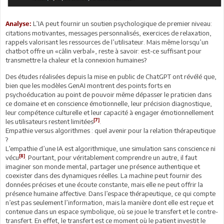
L’IA peut fournir un soutien psychologique de premier niveau:
Analyse:
citations motivantes, messages personnalisés, exercices de relaxation,
rappels valorisant les ressources de l’utilisateur. Mais même lorsqu’un
chatbot offre un «câlin verbal», reste à savoir: est-ce suffisant pour
transmettre la chaleur et la connexion humaines?
Des études réalisées depuis la mise en public de ChatGPT ont révélé que,
bien que les modèles GenAI montrent des points forts en
psychoéducation au point de pouvoir même dépasser le praticien dans
ce domaine et en conscience émotionnelle, leur précision diagnostique,
leur compétence culturelle et leur capacité à engager émotionnellement
[7]
les utilisateurs restent limitées
.
Empathie versus algorithmes : quel avenir pour la relation thérapeutique
?
L’empathie d’une IA est algorithmique, une simulation sans conscience ni
[8]
vécu
. Pourtant, pour véritablement comprendre un autre, il faut
imaginer son monde mental, partager une présence authentique et
coexister dans des dynamiques réelles. La machine peut fournir des
données précises et une écoute constante, mais elle ne peut offrir la
présence humaine affective. Dans l’espace thérapeutique, ce qui compte
n’est pas seulement l’information, mais la manière dont elle est reçue et
contenue dans un espace symbolique, où se joue le transfert et le contre-
transfert. En effet, le transfert est ce moment où le patient investit le