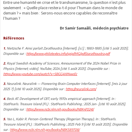
Entre une humanité en crise et le transhumanisme, la question n’est plus
seulement : « Quelle place restera-t-il pour l’humain dans le monde de
demain ? » mais bien : Serons-nous encore capables de reconnaître
l’humain ?
Dr Samir Samaâli, médecin psychiatre
Références
Nietzsche F. Ainsi parlait Zarathoustra [Internet]. [s.l.] ; 1883–1885 [cité 5 août 2025].
1.
Disponible sur :
https://www.philotextes.info/spip/IMG/pdf/zarathoustra.pdf
Royal Swedish Academy of Sciences. Announcement of the 2024 Nobel Prize in
2.
Physics [Internet; vidéo]. YouTube; 2024 [cité 5 août 2025]. Disponible sur :
https://www.youtube.com/watch?v=SBGG4WNweEc
Neuralink. Neuralink — Pioneering Brain Computer Interfaces [Internet]. [mis à jour
3.
2025 ?] [cité 10 août 2025]. Disponible sur :
https://neuralink.com/
Beck AT. Development of CBT; early 1970s empirical approach [Internet]. In :
4.
StatPearls. Treasure Island (FL) : StatPearls Publishing ; 2025 Jan- [cité 10 août 2025].
Disponible sur :
https://www.ncbi.nlm.nih.gov/books/NBK470241/
Yao L, Kabir R. Person-Centered Therapy (Rogerian Therapy). In : StatPearls.
5.
Treasure Island (FL) : StatPearls Publishing ; 2025 Feb 9 [cité 10 août 2025]. Disponible
sur :
https://www.ncbi.nlm.nih.gov/books/NBK589708/