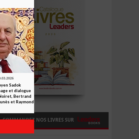
0.03.2026
yen Sadok
nage et dialogue
Noiret, Bertrand
 Funès et Raymond
COMMANDEZ NOS LIVRES SUR