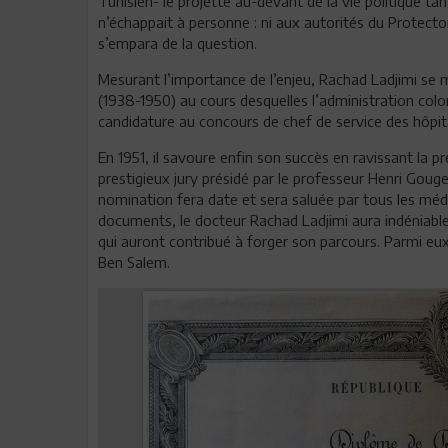
Tunisien- le projette au-devant de la vie politique tan
n’échappait à personne : ni aux autorités du Protectorat,
s’empara de la question.
Mesurant l’importance de l’enjeu, Rachad Ladjimi se
(1938-1950) au cours desquelles l’administration colo
candidature au concours de chef de service des hôpit
En 1951, il savoure enfin son succès en ravissant la p
prestigieux jury présidé par le professeur Henri Goug
nomination fera date et sera saluée par tous les méde
documents, le docteur Rachad Ladjimi aura indéniab
qui auront contribué à forger son parcours. Parmi eu
Ben Salem.