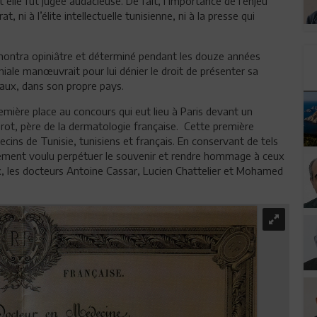
t elle fut jugée audacieuse. De fait, l’importance de l’enjeu
 ni à l’élite intellectuelle tunisienne, ni à la presse qui
 montra opiniâtre et déterminé pendant les douze années
niale manœuvrait pour lui dénier le droit de présenter sa
aux, dans son propre pays.
remière place au concours qui eut lieu à Paris devant un
erot, père de la dermatologie française. Cette première
cins de Tunisie, tunisiens et français. En conservant de tels
lement voulu perpétuer le souvenir et rendre hommage à ceux
x, les docteurs Antoine Cassar, Lucien Chattelier et Mohamed