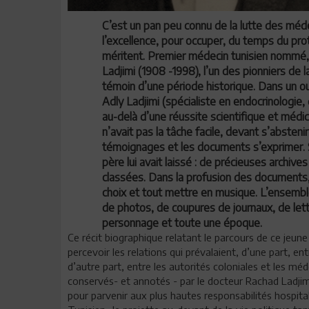
C’est un pan peu connu de la lutte des méde
l’excellence, pour occuper, du temps du prote
méritent. Premier médecin tunisien nommé, 
Ladjimi (1908 -1998), l’un des pionniers de la
témoin d’une période historique. Dans un ou
Adly Ladjimi (spécialiste en endocrinologie
au-delà d’une réussite scientifique et médic
n’avait pas la tâche facile, devant s’absten
témoignages et les documents s’exprimer. So
père lui avait laissé : de précieuses arch
classées. Dans la profusion des documents, 
choix et tout mettre en musique. L’ensembl
de photos, de coupures de journaux, de lettr
personnage et toute une époque.
Ce récit biographique relatant le parcours de ce jeu
percevoir les relations qui prévalaient, d’une part, 
d’autre part, entre les autorités coloniales et les m
conservés- et annotés - par le docteur Rachad Ladjimi
pour parvenir aux plus hautes responsabilités hospita