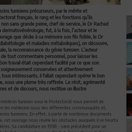
cins tunisiens précurseurs, par le mérite et
ctorat français, le rang et les fonctions qu’ils
non sans grande peine, chef de service, le Dr Rachad
 dermatovénérologie, fut, à la fois, l’acteur et le
vrage que dédie à sa mémoire son fils fidèle, le Dr
, diabétologie et maladies métaboliques), on découvre,
ale, la reconnaissance du génie tunisien. L’auteur
ir de tout commentaire personnel, pour laisser les
n travail était cependant facilité par ce que son
ives soigneusement conservées et attentivement
tous intéressants, il fallait cependant opérer le bon
e, sous une plume très raffinée. Le récit, agrémenté
es et de discours, nous restitue un illustre
ne médecin tunisien sous le Protectorat nous permet de
entre les médecins issus des différentes communautés et,
édecins tunisiens. En effet, à partir de nombreux documents
, cet ouvrage nous révèle les obstacles auxquels il se heurta
lières. Sa candidature en 1938 - sans précédent pour un