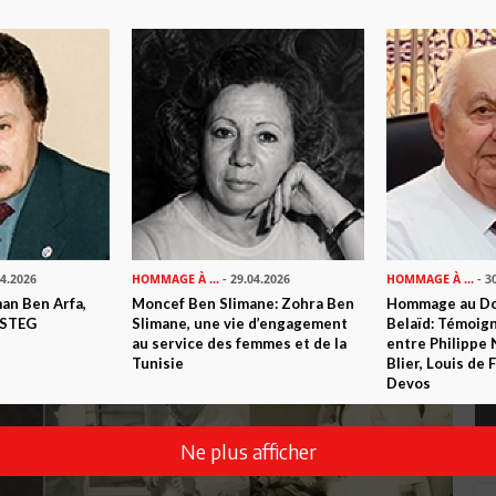
04.2026
HOMMAGE À ...
- 29.04.2026
HOMMAGE À ...
- 3
n Ben Arfa,
Moncef Ben Slimane: Zohra Ben
Hommage au Do
 STEG
Slimane, une vie d’engagement
Belaïd: Témoig
au service des femmes et de la
entre Philippe 
Tunisie
Blier, Louis de
Devos
Ne plus afficher