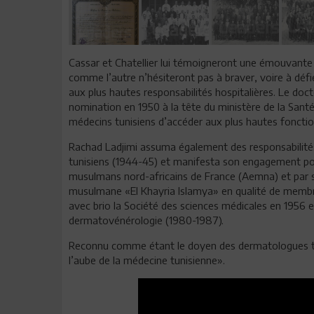
Cassar et Chatellier lui témoigneront une émouvante 
comme l’autre n’hésiteront pas à braver, voire à défi
aux plus hautes responsabilités hospitalières. Le do
nomination en 1950 à la tête du ministère de la Sant
médecins tunisiens d’accéder aux plus hautes fonctio
Rachad Ladjimi assuma également des responsabilités
tunisiens (1944-45) et manifesta son engagement poli
musulmans nord-africains de France (Aemna) et par so
musulmane «El Khayria Islamya» en qualité de membre 
avec brio la Société des sciences médicales en 1956 e
dermatovénérologie (1980-1987).
Reconnu comme étant le doyen des dermatologues tu
l’aube de la médecine tunisienne».