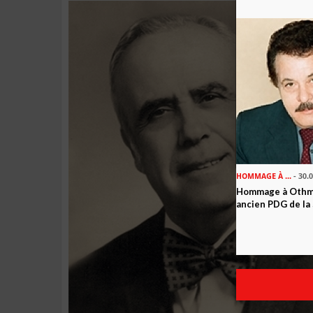
HOMMAGE À ...
- 30.
Hommage à Othma
ancien PDG de la