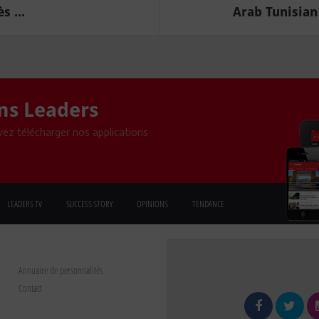
s ...
Arab Tunisian
ons Leaders
ez télécharger nos applications
LEADERS TV
SUCCESS STORY
OPINIONS
TENDANCE
Annuaire de personnalités
Contact