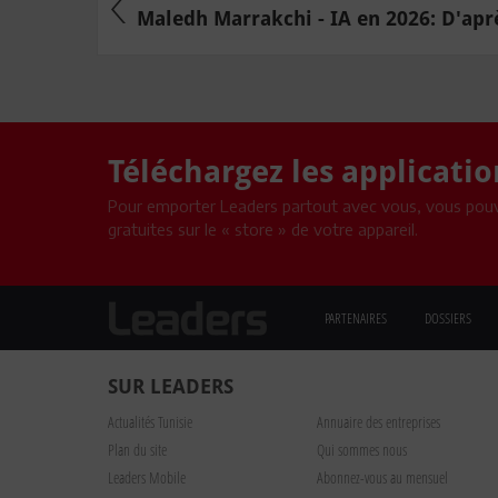
Maledh Marrakchi - IA en 2026: D'aprè
Téléchargez les applicati
Pour emporter Leaders partout avec vous, vous pouv
gratuites sur le « store » de votre appareil.
PARTENAIRES
DOSSIERS
SUR LEADERS
Actualités Tunisie
Annuaire des entreprises
Plan du site
Qui sommes nous
Leaders Mobile
Abonnez-vous au mensuel