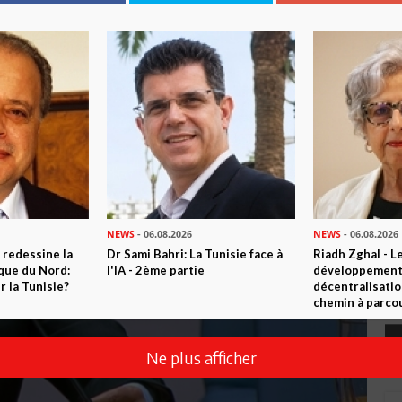
ccupante (Vidéo)
NEWS
- 06.08.2026
NEWS
- 06.08.2026
 redessine la
Dr Sami Bahri: La Tunisie face à
Riadh Zghal - L
ique du Nord:
l'IA - 2ème partie
développement:
 la Tunisie?
décentralisatio
chemin à parcou
Ne plus afficher