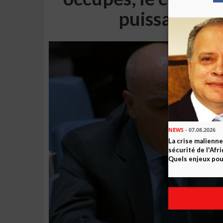
puissance o
NEWS
- 07.08.2026
La crise malienne
sécurité de l'Afr
Quels enjeux pour