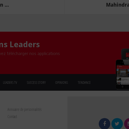
 ...
Mahindra 
ons Leaders
ez télécharger nos applications
LEADERS TV
SUCCESS STORY
OPINIONS
TENDANCE
Annuaire de personnalités
Contact