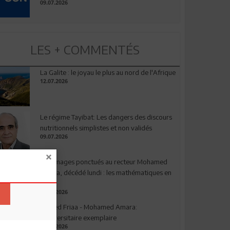
09.07.2026
LES + COMMENTÉS
La Galite : le joyau le plus au nord de l'Afrique
12.07.2026
Le régime Tayibat: Les dangers des discours
nutritionnels simplistes et non validés
09.07.2026
Hommages ponctués au recteur Mohamed
Amara, décédé lundi : les mathématiques en
deuil
03.08.2026
Ahmed Friaa - Mohamed Amara:
l’Universitaire exemplaire
04.08.2026