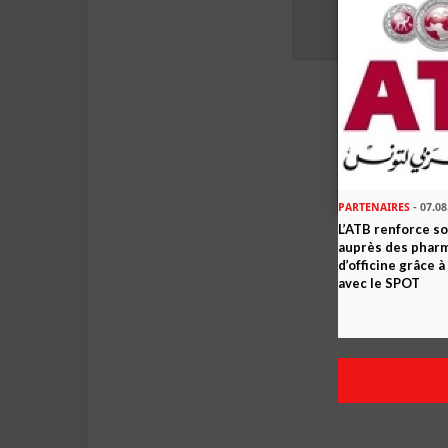
PARTENAIRES
- 07.08
L’ATB renforce 
auprès des phar
d’officine grâce 
avec le SPOT