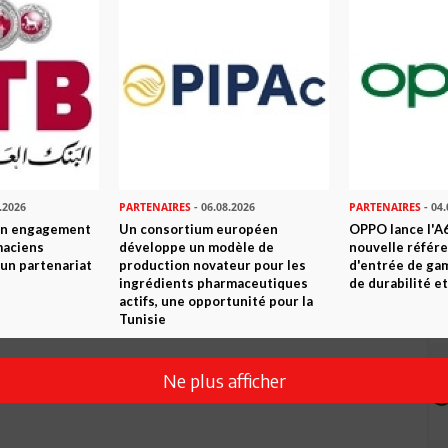
Envoyer
.2026
PARTENAIRES
- 06.08.2026
PARTENAIRES
- 04.
son engagement
Un consortium européen
OPPO lance l'A6
maciens
développe un modèle de
nouvelle référ
à un partenariat
production novateur pour les
d'entrée de ga
ingrédients pharmaceutiques
de durabilité et
actifs, une opportunité pour la
Tunisie
Ne plus afficher