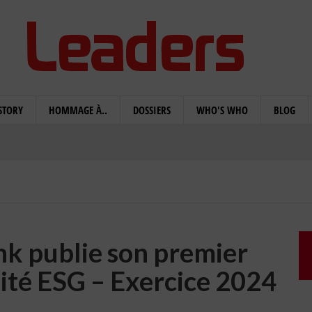
STORY
HOMMAGE À..
DOSSIERS
WHO'S WHO
BLOG
nk publie son premier
lité ESG – Exercice 2024