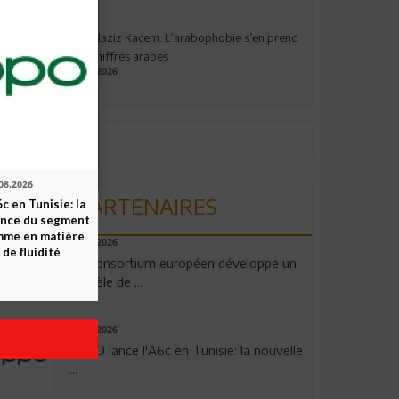
Abdelaziz Kacem: L’arabophobie s’en prend
aux chiffres arabes
09.07.2026
08.2026
PARTENAIRES
c en Tunisie: la
ence du segment
mme en matière
06.08.2026
 de fluidité
Un consortium européen développe un
modèle de ...
04.08.2026
OPPO lance l'A6c en Tunisie: la nouvelle
...