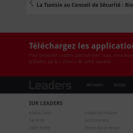
La Tunisie au Conseil de Sécurité : Rien
Téléchargez les applicati
Pour emporter Leaders partout avec vous, vous pouv
gratuites sur le « store » de votre appareil.
PARTENAIRES
DOSSIERS
SUR LEADERS
Actualités Tunisie
Annuaire des entreprises
Plan du site
Qui sommes nous
Leaders Mobile
Abonnez-vous au mensuel