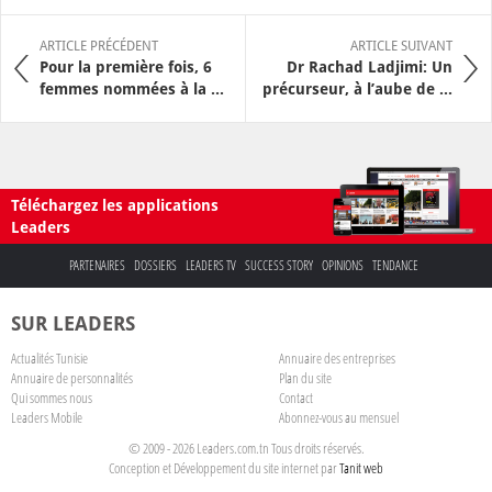
ARTICLE PRÉCÉDENT
ARTICLE SUIVANT
Pour la première fois, 6
Dr Rachad Ladjimi: Un
femmes nommées à la ...
précurseur, à l’aube de ...
Téléchargez les applications
Leaders
PARTENAIRES
DOSSIERS
LEADERS TV
SUCCESS STORY
OPINIONS
TENDANCE
SUR LEADERS
Actualités Tunisie
Annuaire des entreprises
Annuaire de personnalités
Plan du site
Qui sommes nous
Contact
Leaders Mobile
Abonnez-vous au mensuel
© 2009 - 2026 Leaders.com.tn Tous droits réservés.
Conception et Développement du site internet par
Tanit web