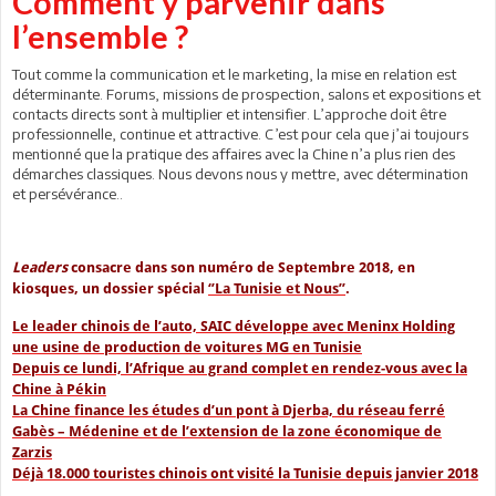
Comment y parvenir dans
l’ensemble ?
Tout comme la communication et le marketing, la mise en relation est
déterminante. Forums, missions de prospection, salons et expositions et
contacts directs sont à multiplier et intensifier. L’approche doit être
professionnelle, continue et attractive. C’est pour cela que j’ai toujours
mentionné que la pratique des affaires avec la Chine n’a plus rien des
démarches classiques. Nous devons nous y mettre, avec détermination
et persévérance..
Leaders
consacre dans son numéro de Septembre 2018, en
kiosques, un dossier spécial
‘’La Tunisie et Nous’’
.
Le leader chinois de l’auto, SAIC développe avec Meninx Holding
une usine de production de voitures MG en Tunisie
Depuis ce lundi, l’Afrique au grand complet en rendez-vous avec la
Chine à Pékin
La Chine finance les études d’un pont à Djerba, du réseau ferré
Gabès – Médenine et de l’extension de la zone économique de
Zarzis
Déjà 18.000 touristes chinois ont visité la Tunisie depuis janvier 2018