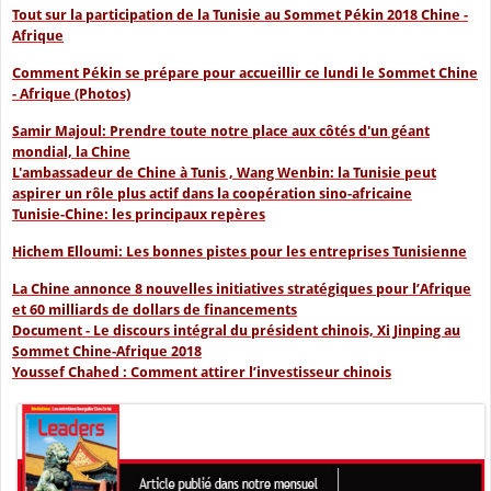
Tout sur la participation de la Tunisie au Sommet Pékin 2018 Chine -
Afrique
Comment Pékin se prépare pour accueillir ce lundi le Sommet Chine
- Afrique (Photos)
Samir Majoul: Prendre toute notre place aux côtés d'un géant
mondial, la Chine
L'ambassadeur de Chine à Tunis , Wang Wenbin: la Tunisie peut
aspirer un rôle plus actif dans la coopération sino-africaine
Tunisie-Chine: les principaux repères
Hichem Elloumi: Les bonnes pistes pour les entreprises Tunisienne
La Chine annonce 8 nouvelles initiatives stratégiques pour l’Afrique
et 60 milliards de dollars de financements
Document - Le discours intégral du président chinois, Xi Jinping au
Sommet Chine-Afrique 2018
Youssef Chahed : Comment attirer l’investisseur chinois