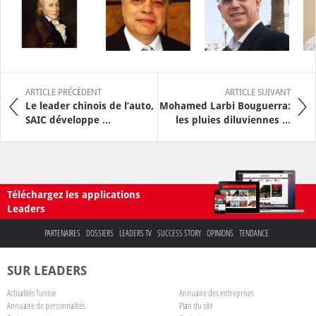
ARTICLE PRÉCÉDENT
ARTICLE SUIVANT
Le leader chinois de l’auto,
Mohamed Larbi Bouguerra:
SAIC développe ...
les pluies diluviennes ...
Téléchargez les applications
Leaders
PARTENAIRES
DOSSIERS
LEADERS TV
SUCCESS STORY
OPINIONS
TENDANCE
SUR LEADERS
Actualités Tunisie
Annuaire des entreprises
Annuaire de personnalités
Plan du site