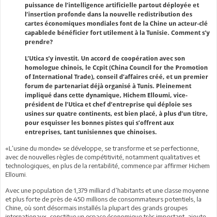
puissance de l’intelligence artificielle partout déployée et
l’insertion profonde dans la nouvelle redistribution des
cartes économiques mondiales font de la Chine un acteur-clé
capablede bénéficier fort utilement à la Tunisie. Comment s’y
prendre?
L’Utica s’y investit. Un accord de coopération avec son
homologue chinois, le Ccpit (China Council for the Promotion
of International Trade), conseil d’affaires créé, et un premier
forum de partenariat déjà organisé à Tunis. Pleinement
impliqué dans cette dynamique, Hichem Elloumi, vice-
président de l’Utica et chef d’entreprise qui déploie ses
usines sur quatre continents, est bien placé, à plus d’un titre,
pour esquisser les bonnes pistes qui s’offrent aux
entreprises, tant tunisiennes que chinoises.
«L’usine du monde» se développe, se transforme et se perfectionne,
avec de nouvelles règles de compétitivité, notamment qualitatives et
technologiques, en plus de la rentabilité, commence par affirmer Hichem
Elloumi.
Avec une population de 1,379 milliard d’habitants et une classe moyenne
et plus forte de près de 450 millions de consommateurs potentiels, la
Chine, où sont désormais installés la plupart des grands groupes
internationaux, constitue un espace économique très important, ajoute-