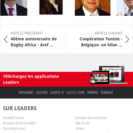
ARTICLE PRÉCÉDENT
ARTICLE SUIVANT
40ème anniversaire de
Coopération Tunisie -
Rugby Africa - Aref ...
Belgique: un bilan ...
Téléchargez les applications
Leaders
PARTENAIRES
DOSSIERS
LEADERS TV
SUCCESS STORY
OPINIONS
TENDANCE
SUR LEADERS
Actualités Tunisie
Annuaire des entreprises
Annuaire de personnalités
Plan du site
Qui sommes nous
Contact