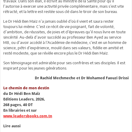
travaux. Dans son élan, il écrivit au ministre de la Santé pour qu’il
l’autorise à exercer une activité privée complémentaire, mais s’est vite
rétracté, et la lettre est restée sous clé dans le tiroir de son bureau.
Le Dr Hédi Ben Maïz n’a jamais oublié d’où il vient et saura rester
toujours lui-même. C’est ce récit de vie poignant, fait de volonté,
d’ambition, de réussites, de joies et d’épreuves qu’il nous livre en toute
sincérité. Au-delà d’avoir succédé au professeur Ben Ayed au service
M8, ou d’avoir accédé à l’Académie de médecine, c’est en un homme de
science, pétri d’expérience, moulé dans ses valeurs, fidèle en amitié et
resté modeste, que se révèle encore plus le Dr Hédi Ben Maïz.
Son témoignage est admirable pour ses confrères et ses disciples. Il est
inspirant pour les jeunes générations.
Dr Rachid Mechmeche et Dr Mohamed Faouzi Drissi
Le chemin de mon destin
du Dr Hédi Ben Maïz
Editions Leaders, 2026,
268 pages, 40 DT
En librairies et sur
www.leadersbooks.com.tn
Lire aussi