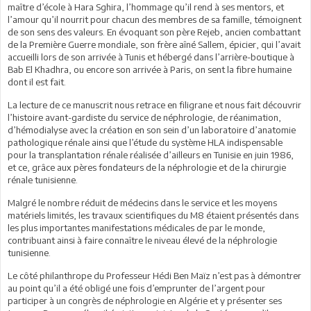
maître d’école à Hara Sghira, l’hommage qu’il rend à ses mentors, et
l’amour qu’il nourrit pour chacun des membres de sa famille, témoignent
de son sens des valeurs. En évoquant son père Rejeb, ancien combattant
de la Première Guerre mondiale, son frère aîné Sallem, épicier, qui l’avait
accueilli lors de son arrivée à Tunis et hébergé dans l’arrière-boutique à
Bab El Khadhra, ou encore son arrivée à Paris, on sent la fibre humaine
dont il est fait.
La lecture de ce manuscrit nous retrace en filigrane et nous fait découvrir
l’histoire avant-gardiste du service de néphrologie, de réanimation,
d’hémodialyse avec la création en son sein d’un laboratoire d’anatomie
pathologique rénale ainsi que l’étude du système HLA indispensable
pour la transplantation rénale réalisée d’ailleurs en Tunisie en juin 1986,
et ce, grâce aux pères fondateurs de la néphrologie et de la chirurgie
rénale tunisienne.
Malgré le nombre réduit de médecins dans le service et les moyens
matériels limités, les travaux scientifiques du M8 étaient présentés dans
les plus importantes manifestations médicales de par le monde,
contribuant ainsi à faire connaître le niveau élevé de la néphrologie
tunisienne.
Le côté philanthrope du Professeur Hédi Ben Maïz n’est pas à démontrer
au point qu’il a été obligé une fois d’emprunter de l’argent pour
participer à un congrès de néphrologie en Algérie et y présenter ses