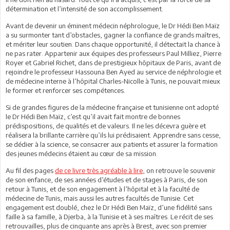
détermination et l’intensité de son accomplissement.
Avant de devenir un éminent médecin néphrologue, le Dr Hédi Ben Maïz
a su surmonter tant d’obstacles, gagner la confiance de grands maîtres,
et mériter leur soutien. Dans chaque opportunité, il détectait la chance à
ne pas rater. Appartenir aux équipes des professeurs Paul Milliez, Pierre
Royer et Gabriel Richet, dans de prestigieux hôpitaux de Paris, avant de
rejoindre le professeur Hassouna Ben Ayed au service de néphrologie et
de médecine interne à l’hôpital Charles-Nicolle à Tunis, ne pouvait mieux
le former et renforcer ses compétences.
Si de grandes figures de la médecine française et tunisienne ont adopté
le Dr Hédi Ben Maïz, c’est qu’il avait fait montre de bonnes
prédispositions, de qualités et de valeurs. Il ne les décevra guère et
réalisera la brillante carrière qu’ils lui prédisaient. Apprendre sans cesse,
se dédier à la science, se consacrer aux patients et assurer la formation
des jeunes médecins étaient au cœur de sa mission.
Au fil des pages
de ce livre très agréable à lire
, on retrouve le souvenir
de son enfance, de ses années d’études et de stages à Paris, de son
retour à Tunis, et de son engagement à l’hôpital et à la faculté de
médecine de Tunis, mais aussi les autres facultés de Tunisie. Cet
engagement est doublé, chez le Dr Hédi Ben Maïz, d’une fidélité sans
faille à sa famille, à Djerba, à la Tunisie et à ses maîtres. Le récit de ses
retrouvailles, plus de cinquante ans après à Brest, avec son premier