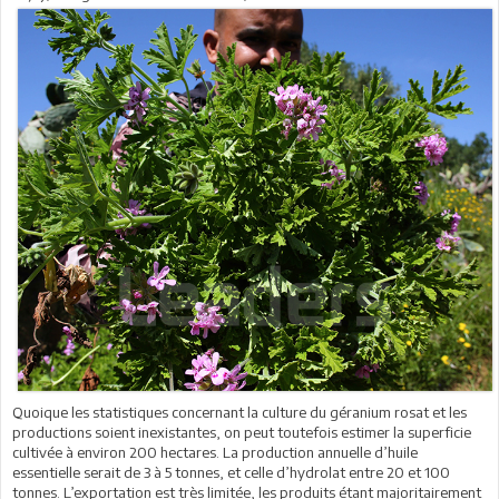
Quoique les statistiques concernant la culture du géranium rosat et les
productions soient inexistantes, on peut toutefois estimer la superficie
cultivée à environ 200 hectares. La production annuelle d’huile
essentielle serait de 3 à 5 tonnes, et celle d’hydrolat entre 20 et 100
tonnes. L’exportation est très limitée, les produits étant majoritairement