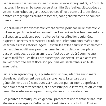
Le géranium rosat est un sous-arbrisseau vivace atteignant 0,5 à 1,5 m de
hauteur. Il forme un buisson dense et ramifié. Ses feuilles, découpées et
velues, sont riches en glandes sécrétrices d’huile essentielle. Les fleurs,
petites et regroupées en inflorescences, sont généralement de couleur
rose à mauve.
Le géranium rosat est essentiellement cultivé pour son huile essentielle
utilisée en parfumerie et en cosmétique. Les feuilles fraîches peuvent être
utilisées en cataplasme pour traiter certaines affections cutanées,
piqûres d’insectes et blessures. En infusion, elles sont employées dans
les troubles respiratoires légers. Les feuilles et les fleurs sont également
comestibles et utilisées pour parfumer le thé ou décorer des plats
gastronomiques. Le géranium rosat n’est pas considéré comme une
plante mellifère. Ses fleurs produisent peu de nectar, et la plante est
souvent récoltée avant floraison pour maximiser la teneur en huile
essentielle.
Sur le plan agronomique, la plante est rustique, adaptée aux climats
chauds et relativement peu exigeante en eau. Sa culture dure
généralement de 3 à 5 ans avec 2 à 4 coupes par an. Bien adaptée aux
conditions méditerranéennes, elle nécessite peu d’intrants, ce qui en fait
une culture intéressante pour des systèmes agricoles durables.
Les plantes aromatiques, en général, présentent une résistance naturelle
élevée aux ravageurs. Cette capacité est liée à la production d’huiles