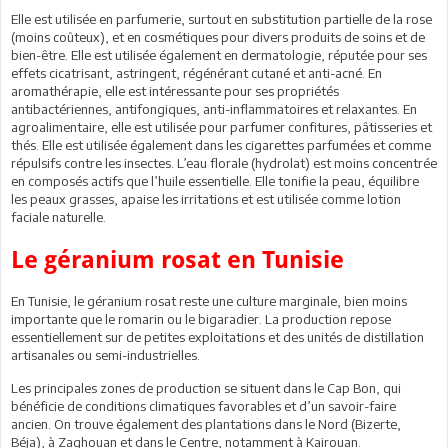
Elle est utilisée en parfumerie, surtout en substitution partielle de la rose
(moins coûteux), et en cosmétiques pour divers produits de soins et de
bien-être. Elle est utilisée également en dermatologie, réputée pour ses
effets cicatrisant, astringent, régénérant cutané et anti-acné. En
aromathérapie, elle est intéressante pour ses propriétés
antibactériennes, antifongiques, anti-inflammatoires et relaxantes. En
agroalimentaire, elle est utilisée pour parfumer confitures, pâtisseries et
thés. Elle est utilisée également dans les cigarettes parfumées et comme
répulsifs contre les insectes. L’eau florale (hydrolat) est moins concentrée
en composés actifs que l’huile essentielle. Elle tonifie la peau, équilibre
les peaux grasses, apaise les irritations et est utilisée comme lotion
faciale naturelle.
Le géranium rosat en Tunisie
En Tunisie, le géranium rosat reste une culture marginale, bien moins
importante que le romarin ou le bigaradier. La production repose
essentiellement sur de petites exploitations et des unités de distillation
artisanales ou semi-industrielles.
Les principales zones de production se situent dans le Cap Bon, qui
bénéficie de conditions climatiques favorables et d’un savoir-faire
ancien. On trouve également des plantations dans le Nord (Bizerte,
Béja), à Zaghouan et dans le Centre, notamment à Kairouan.