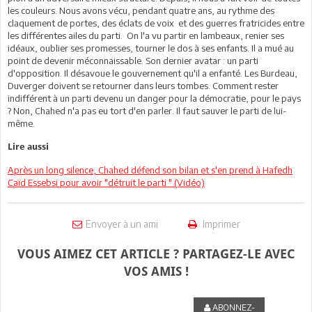
les couleurs. Nous avons vécu, pendant quatre ans, au rythme des
claquement de portes, des éclats de voix et des guerres fratricides entre
les différentes ailes du parti. On l'a vu partir en lambeaux, renier ses
idéaux, oublier ses promesses, tourner le dos à ses enfants. Il a mué au
point de devenir méconnaissable. Son dernier avatar : un parti
d'opposition. Il désavoue le gouvernement qu'il a enfanté. Les Burdeau,
Duverger doivent se retourner dans leurs tombes. Comment rester
indifférent à un parti devenu un danger pour la démocratie, pour le pays
? Non, Chahed n'a pas eu tort d'en parler. Il faut sauver le parti de lui-
même.
Lire aussi
Après un long silence, Chahed défend son bilan et s'en prend à Hafedh
Caïd Essebsi pour avoir "détruit le parti " (Vidéo)
Envoyer à un ami
Imprimer
VOUS AIMEZ CET ARTICLE ? PARTAGEZ-LE AVEC
VOS AMIS !
ABONNEZ-