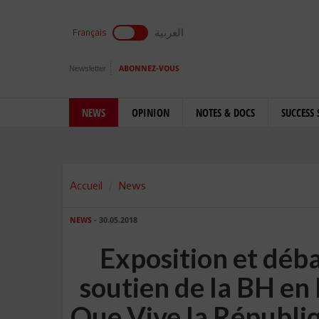
العربية
Français
Newsletter
ABONNEZ-VOUS
NEWS
OPINION
NOTES & DOCS
SUCCESS 
Accueil
News
NEWS
- 30.05.2018
Exposition et déba
soutien de la BH en
Que Vive la Républiq