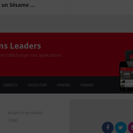
un Sésame ...
ons Leaders
ez télécharger nos applications
LEADERS TV
SUCCESS STORY
OPINIONS
TENDANCE
Annuaire de personnalités
Contact