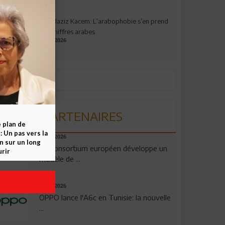
Abdelaziz Kacem: L’arabophobie s’en prend
aux chiffres arabes
09.07.2026
PARTENAIRES
e plan de
 Un pas vers la
06.08.2026
n sur un long
Un consortium européen développe un
rir
modèle de ...
04.08.2026
OPPO lance l'A6c en Tunisie: la nouvelle
...