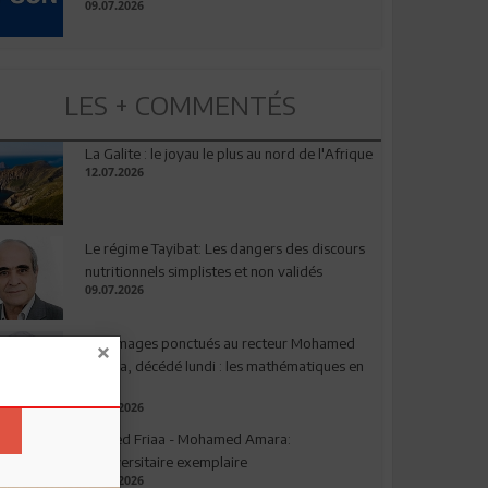
09.07.2026
LES + COMMENTÉS
La Galite : le joyau le plus au nord de l'Afrique
12.07.2026
Le régime Tayibat: Les dangers des discours
nutritionnels simplistes et non validés
09.07.2026
Hommages ponctués au recteur Mohamed
Amara, décédé lundi : les mathématiques en
deuil
03.08.2026
Ahmed Friaa - Mohamed Amara:
l’Universitaire exemplaire
04.08.2026