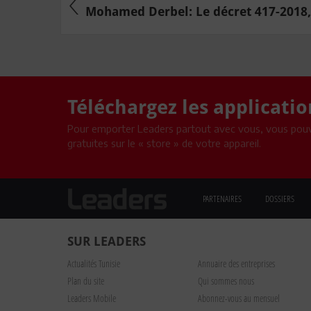
Mohamed Derbel: Le décret 417-2018, 
Téléchargez les applicati
Pour emporter Leaders partout avec vous, vous pouv
gratuites sur le « store » de votre appareil.
PARTENAIRES
DOSSIERS
SUR LEADERS
Actualités Tunisie
Annuaire des entreprises
Plan du site
Qui sommes nous
Leaders Mobile
Abonnez-vous au mensuel