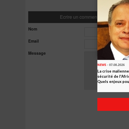
Ecrire un commentaire
Nom
Email
Message
NEWS
- 07.08.2026
La crise malienne
sécurité de l'Afr
Quels enjeux pour