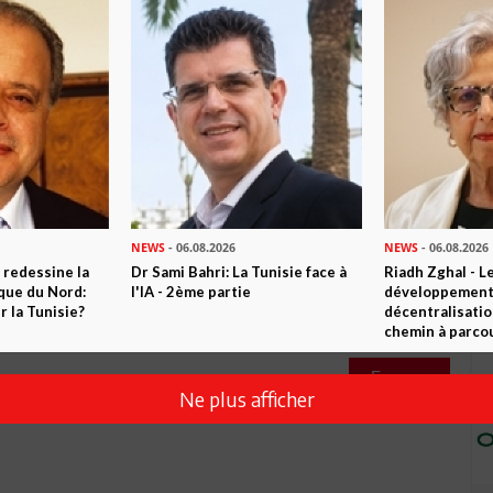
0
Commentaires
Commenter
NEWS
- 06.08.2026
NEWS
- 06.08.2026
 redessine la
Dr Sami Bahri: La Tunisie face à
Riadh Zghal - L
ique du Nord:
l'IA - 2ème partie
développement:
 la Tunisie?
décentralisatio
chemin à parcou
Envoyer
Ne plus afficher