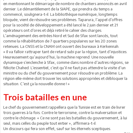
en mentionnant le démarrage de nombre de chantiers annoncés en avril
dernier. Le démantèlement de la SIAPE, qui prendra du temps a
commencé, soulignera-t-il. La bibliothèque numérique, longtemps
bloquée, vient de résoudre ses problèmes. Taparura, l’appel d’offres
pour la société de développement a été lancé le 2 juin dernier et 21
opérateurs ont d’ores et déjà retiré le cahier des charges.
L’aménagement des entrées Nord et Sud de Sfax sont lancés, tout
comme la réhabilitation de 7 quartiers populaires sur les 20 zones
retenues. La CNSS et la CNAM ont ouvert des bureaux à Kerkennah.
« Il va falloir rattraper tant de retard subi par la région, tant d’injustices.
Heureusement qu’aujourd’hui, la machine reprend. Une nouvelle
dynamique s’enclenche à Sfax, comme dans nombre d’autres régions, se
félicite Chahed. L’essentiel, c’est qu’il ne faut pas attendre la visite d’un
ministre ou du chef du gouvernement pour résoudre un problème. La
région elle-même doit trouver les solutions appropriées et débloquer la
situation. C’est ça la nouvelle donne ! »
Trois batailles en une
Le chef du gouvernement rappellera que la Tunisie est en train de livrer
trois guerres à la fois. Contre le terrorisme, contre la malversation et
contre le chômage. « Ce ne sont pas les batailles du gouvernement, à lui
seul, mais celles du peuple tout entier », affirmera-t-il.
Un discours qui fera son effet, sauf sur les éternels sceptiques.