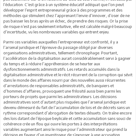
l’éducation. C’est grâce à un système éducatif adéquat que l’on peut
développer l’esprit entrepreneurial grâce à des programmes et des
méthodes qui stimulent chez l’apprenant l’envie d’innover, d’oser de ne
pas baisser les bras après un échec, de prendre des risques. Or la prise
de risque n’est pas seulement intuitive, elle est calculée malgré beaucoup
d’incertitude, vu les nombreuses variables qui entrent enjeu.
Parmi ces variables auxquelles l’entrepreneur est confronté, il y a
l’arsenal juridique et l’épreuve du passage obligé par diverses
organisations administratives, tellement chronophage. Pourtant,
l’accélération de la digitalisation aurait considérablement servi à gagner
du temps et à réduire l’appréhension de se heurter aux
dysfonctionnements administratifs. Les retards accumulés dans la
digitalisation administrative et le récit récurrent de la corruption qui sévit
dans le monde des affaires nourri par des nouvelles aussi récurrentes
d’arrestations de responsables administratifs, de banquiers et
d’hommes d’affaires, provoquent une frilosité aussi bien parmi les
porteurs de projets que parmi les administrateurs. Les décisions
administratives sont d’autant plus risquées que l’arsenal juridique est
devenu démesuré du fait de l’accumulation de lois et de décrets sans un
rythme correspondant d’abrogation de textes désuets. On traîne encore
des lois datant de l’époque beylicale et cette accumulation sans souci de
cohérence crée un flou qui ouvre les portes à des interprétations
variables augmentant ainsi le risque pour l’administrateur qui prend la
décision en faveur d’un investisseur de s’exposer à une accusation.