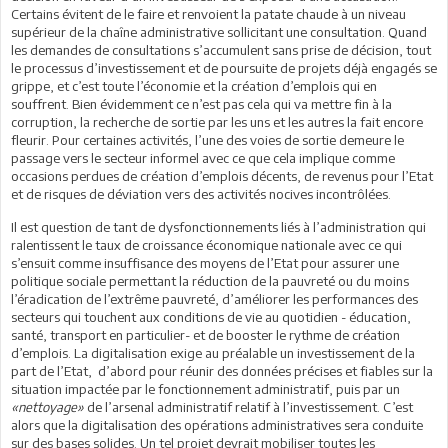
Certains évitent de le faire et renvoient la patate chaude à un niveau
supérieur de la chaîne administrative sollicitant une consultation. Quand
les demandes de consultations s’accumulent sans prise de décision, tout
le processus d’investissement et de poursuite de projets déjà engagés se
grippe, et c’est toute l’économie et la création d’emplois qui en
souffrent. Bien évidemment ce n’est pas cela qui va mettre fin à la
corruption, la recherche de sortie par les uns et les autres la fait encore
fleurir. Pour certaines activités, l’une des voies de sortie demeure le
passage vers le secteur informel avec ce que cela implique comme
occasions perdues de création d’emplois décents, de revenus pour l’Etat
et de risques de déviation vers des activités nocives incontrôlées.
Il est question de tant de dysfonctionnements liés à l’administration qui
ralentissent le taux de croissance économique nationale avec ce qui
s’ensuit comme insuffisance des moyens de l’Etat pour assurer une
politique sociale permettant la réduction de la pauvreté ou du moins
l’éradication de l’extrême pauvreté, d’améliorer les performances des
secteurs qui touchent aux conditions de vie au quotidien - éducation,
santé, transport en particulier- et de booster le rythme de création
d’emplois. La digitalisation exige au préalable un investissement de la
part de l’Etat, d’abord pour réunir des données précises et fiables sur la
situation impactée par le fonctionnement administratif, puis par un
«nettoyage»
de l’arsenal administratif relatif à l’investissement. C’est
alors que la digitalisation des opérations administratives sera conduite
sur des bases solides. Un tel projet devrait mobiliser toutes les