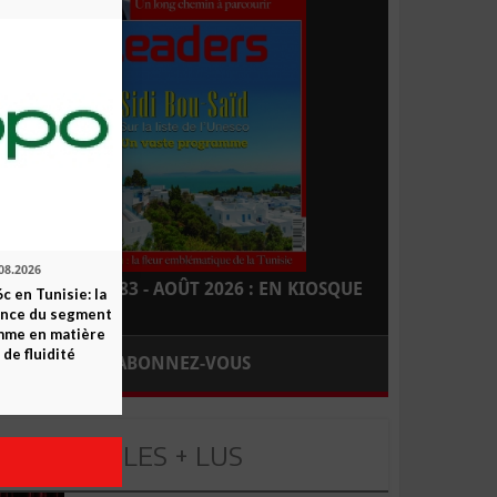
08.2026
LEADERS N° 183 - AOÛT 2026 : EN KIOSQUE
c en Tunisie: la
ence du segment
mme en matière
 de fluidité
ABONNEZ-VOUS
LES + LUS