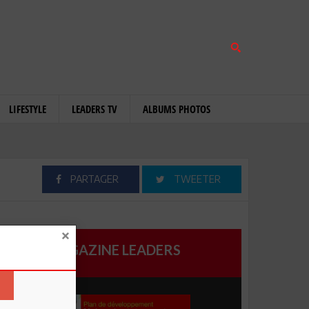
LIFESTYLE
LEADERS TV
ALBUMS PHOTOS
PARTAGER
TWEETER
MAGAZINE LEADERS