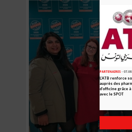
PARTENAIRES
- 07.08
L’ATB renforce 
auprès des phar
d’officine grâce 
avec le SPOT