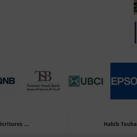
critures ...
Habib Touham