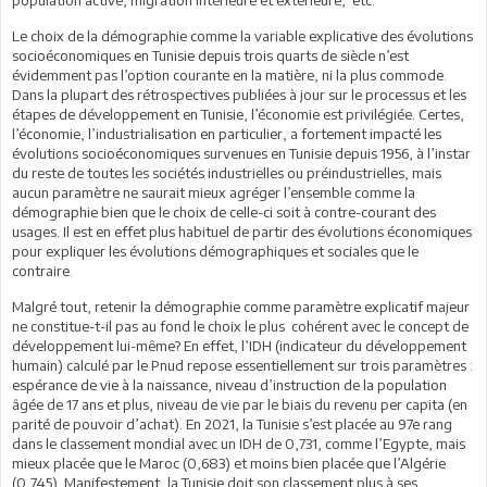
Le choix de la démographie comme la variable explicative des évolutions
socioéconomiques en Tunisie depuis trois quarts de siècle n’est
évidemment pas l’option courante en la matière, ni la plus commode.
Dans la plupart des rétrospectives publiées à jour sur le processus et les
étapes de développement en Tunisie, l’économie est privilégiée. Certes,
l’économie, l’industrialisation en particulier, a fortement impacté les
évolutions socioéconomiques survenues en Tunisie depuis 1956, à l’instar
du reste de toutes les sociétés industrielles ou préindustrielles, mais
aucun paramètre ne saurait mieux agréger l’ensemble comme la
démographie bien que le choix de celle-ci soit à contre-courant des
usages. Il est en effet plus habituel de partir des évolutions économiques
pour expliquer les évolutions démographiques et sociales que le
contraire.
Malgré tout, retenir la démographie comme paramètre explicatif majeur
ne constitue-t-il pas au fond le choix le plus cohérent avec le concept de
développement lui-même? En effet, l’IDH (indicateur du développement
humain) calculé par le Pnud repose essentiellement sur trois paramètres :
espérance de vie à la naissance, niveau d’instruction de la population
âgée de 17 ans et plus, niveau de vie par le biais du revenu per capita (en
parité de pouvoir d’achat). En 2021, la Tunisie s’est placée au 97e rang
dans le classement mondial avec un IDH de 0,731, comme l’Egypte, mais
mieux placée que le Maroc (0,683) et moins bien placée que l’Algérie
(0,745). Manifestement, la Tunisie doit son classement plus à ses