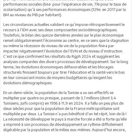
performances sociales (64e pour l’espérance de vie, 77e pour le taux de
scolarisation) qu’à ses performances économiques (129e en 2017 par la
BM au niveau du PIB par habitant).
Les circonstances actuelles valident ce qu’impose rétrospectivement le
recours à l’IDH avec ses deux composantes sociodémographiques.
Toutefois, le bilan des quinze dernières années sur le plan économique
remet obligatoirement l’économie au centre, en ce sens que la stagnation
ou même la récession du niveau de vie de la population finira par
impacter négativement l’évolution de l’EVN et du niveau d’instruction.
C’est ce que confirment les résultats du Rgph 2024 et suggèrent les
analyses comparées des divers processus de développement. Sur le long
terme, les évolutions économiques défavorables et les blocages
structurels finissent toujours par tirer l’éducation et la santé vers le bas
en leur consacrant moins de moyens budgétaires qu’exigent les
évolutions démographiques.
En un demi-siècle, la population de la Tunisie a vu ses effectifs se
multiplier par quatre ou presque, passant de 3,7 millions (dont 3,4
Tunisiens, Juifs compris) en 1956 à 11,9 en 2024. Il a fallu un peu plus de
deux siècles pour que la population de la France métropolitaine soit
multipliée par deux. La Tunisie n’a pas bénéficié d’un tel répit, loin de là !
La nécessité de développer le pays à marche forcée a été si forte qu’elle
a imprimé à son processus de développement un rythme difficilement
digérable par la population et le milieu eux-mêmes. Aujourd’hui encore,