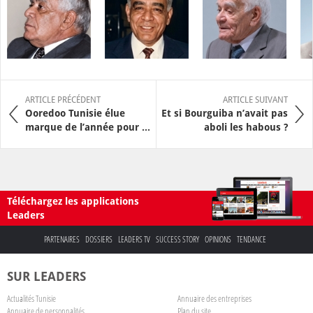
ARTICLE PRÉCÉDENT
ARTICLE SUIVANT
Ooredoo Tunisie élue
Et si Bourguiba n’avait pas
marque de l’année pour ...
aboli les habous ?
Téléchargez les applications
Leaders
PARTENAIRES
DOSSIERS
LEADERS TV
SUCCESS STORY
OPINIONS
TENDANCE
SUR LEADERS
Actualités Tunisie
Annuaire des entreprises
Annuaire de personnalités
Plan du site