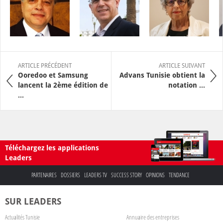
ARTICLE PRÉCÉDENT
ARTICLE SUIVANT
Ooredoo et Samsung
Advans Tunisie obtient la
lancent la 2ème édition de
notation ...
...
Téléchargez les applications
Leaders
PARTENAIRES
DOSSIERS
LEADERS TV
SUCCESS STORY
OPINIONS
TENDANCE
SUR LEADERS
Actualités Tunisie
Annuaire des entreprises