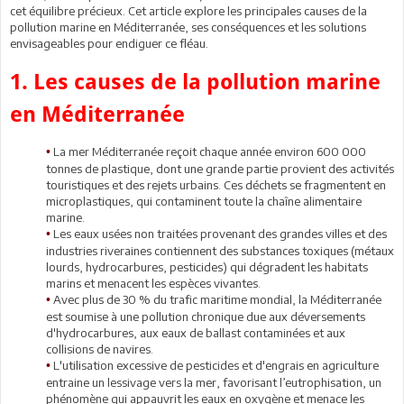
cet équilibre précieux. Cet article explore les principales causes de la
pollution marine en Méditerranée, ses conséquences et les solutions
envisageables pour endiguer ce fléau.
1. Les causes de la pollution marine
en Méditerranée
La mer Méditerranée reçoit chaque année environ 600 000
•
tonnes de plastique, dont une grande partie provient des activités
touristiques et des rejets urbains. Ces déchets se fragmentent en
microplastiques, qui contaminent toute la chaîne alimentaire
marine.
Les eaux usées non traitées provenant des grandes villes et des
•
industries riveraines contiennent des substances toxiques (métaux
lourds, hydrocarbures, pesticides) qui dégradent les habitats
marins et menacent les espèces vivantes.
Avec plus de 30 % du trafic maritime mondial, la Méditerranée
•
est soumise à une pollution chronique due aux déversements
d'hydrocarbures, aux eaux de ballast contaminées et aux
collisions de navires.
L'utilisation excessive de pesticides et d'engrais en agriculture
•
entraine un lessivage vers la mer, favorisant l’eutrophisation, un
phénomène qui appauvrit les eaux en oxygène et menace les