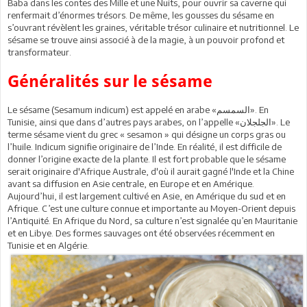
Baba dans les contes des Mille et une Nuits, pour ouvrir sa caverne qui
renfermait d’énormes trésors. De même, les gousses du sésame en
s’ouvrant révèlent les graines, véritable trésor culinaire et nutritionnel. Le
sésame se trouve ainsi associé à de la magie, à un pouvoir profond et
transformateur.
Généralités sur le sésame
Le sésame (Sesamum indicum) est appelé en arabe «السمسم». En
Tunisie, ainsi que dans d’autres pays arabes, on l’appelle «الجلجلان». Le
terme sésame vient du grec « sesamon » qui désigne un corps gras ou
l’huile. Indicum signifie originaire de l’Inde. En réalité, il est difficile de
donner l’origine exacte de la plante. Il est fort probable que le sésame
serait originaire d'Afrique Australe, d'où il aurait gagné l'Inde et la Chine
avant sa diffusion en Asie centrale, en Europe et en Amérique.
Aujourd’hui, il est largement cultivé en Asie, en Amérique du sud et en
Afrique. C’est une culture connue et importante au Moyen-Orient depuis
l’Antiquité. En Afrique du Nord, sa culture n’est signalée qu’en Mauritanie
et en Libye. Des formes sauvages ont été observées récemment en
Tunisie et en Algérie.