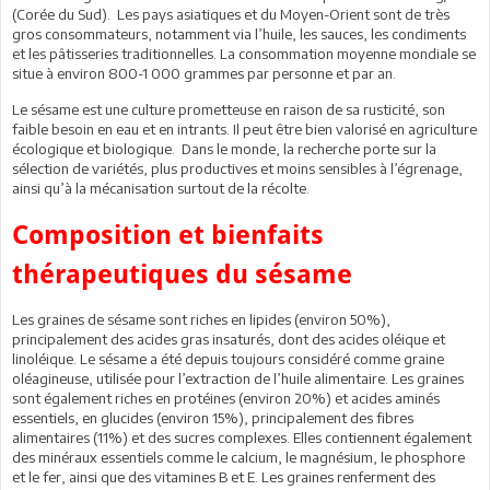
(Corée du Sud). Les pays asiatiques et du Moyen-Orient sont de très
gros consommateurs, notamment via l’huile, les sauces, les condiments
et les pâtisseries traditionnelles. La consommation moyenne mondiale se
situe à environ 800-1 000 grammes par personne et par an.
Le sésame est une culture prometteuse en raison de sa rusticité, son
faible besoin en eau et en intrants. Il peut être bien valorisé en agriculture
écologique et biologique. Dans le monde, la recherche porte sur la
sélection de variétés, plus productives et moins sensibles à l’égrenage,
ainsi qu’à la mécanisation surtout de la récolte.
Composition et bienfaits
thérapeutiques du sésame
Les graines de sésame sont riches en lipides (environ 50%),
principalement des acides gras insaturés, dont des acides oléique et
linoléique. Le sésame a été depuis toujours considéré comme graine
oléagineuse, utilisée pour l’extraction de l’huile alimentaire. Les graines
sont également riches en protéines (environ 20%) et acides aminés
essentiels, en glucides (environ 15%), principalement des fibres
alimentaires (11%) et des sucres complexes. Elles contiennent également
des minéraux essentiels comme le calcium, le magnésium, le phosphore
et le fer, ainsi que des vitamines B et E. Les graines renferment des