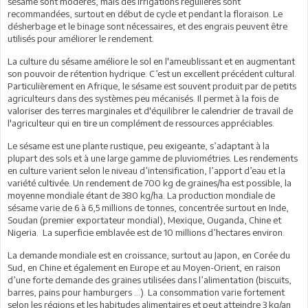
sésame sont modérés, mais des irrigations régulières sont
recommandées, surtout en début de cycle et pendant la floraison. Le
désherbage et le binage sont nécessaires, et des engrais peuvent être
utilisés pour améliorer le rendement.
La culture du sésame améliore le sol en l'ameublissant et en augmentant
son pouvoir de rétention hydrique. C’est un excellent précédent cultural.
Particulièrement en Afrique, le sésame est souvent produit par de petits
agriculteurs dans des systèmes peu mécanisés. Il permet à la fois de
valoriser des terres marginales et d'équilibrer le calendrier de travail de
l'agriculteur qui en tire un complément de ressources appréciables.
Le sésame est une plante rustique, peu exigeante, s’adaptant à la
plupart des sols et à une large gamme de pluviométries. Les rendements
en culture varient selon le niveau d’intensification, l’apport d’eau et la
variété cultivée. Un rendement de 700 kg de graines/ha est possible, la
moyenne mondiale étant de 380 kg/ha. La production mondiale de
sésame varie de 6 à 6,5 millions de tonnes, concentrée surtout en Inde,
Soudan (premier exportateur mondial), Mexique, Ouganda, Chine et
Nigeria. La superficie emblavée est de 10 millions d’hectares environ.
La demande mondiale est en croissance, surtout au Japon, en Corée du
Sud, en Chine et également en Europe et au Moyen-Orient, en raison
d’une forte demande des graines utilisées dans l’alimentation (biscuits,
barres, pains pour hamburgers …). La consommation varie fortement
selon les régions et les habitudes alimentaires et peut atteindre 3 kg/an