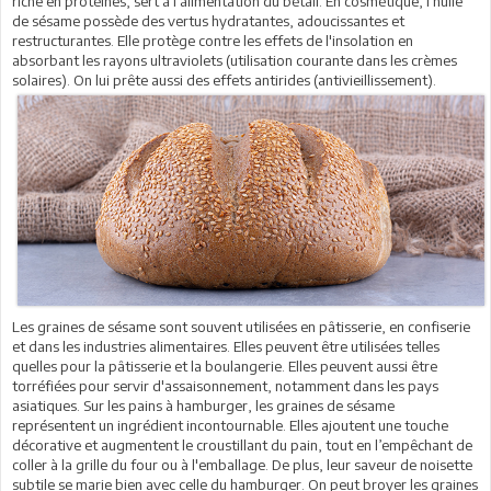
riche en protéines, sert à l'alimentation du bétail. En cosmétique, l'huile
de sésame possède des vertus hydratantes, adoucissantes et
restructurantes. Elle protège contre les effets de l'insolation en
absorbant les rayons ultraviolets (utilisation courante dans les crèmes
solaires). On lui prête aussi des effets antirides (antivieillissement).
Les graines de sésame sont souvent utilisées en pâtisserie, en confiserie
et dans les industries alimentaires. Elles peuvent être utilisées telles
quelles pour la pâtisserie et la boulangerie. Elles peuvent aussi être
torréfiées pour servir d'assaisonnement, notamment dans les pays
asiatiques. Sur les pains à hamburger, les graines de sésame
représentent un ingrédient incontournable. Elles ajoutent une touche
décorative et augmentent le croustillant du pain, tout en l’empêchant de
coller à la grille du four ou à l'emballage. De plus, leur saveur de noisette
subtile se marie bien avec celle du hamburger. On peut broyer les graines