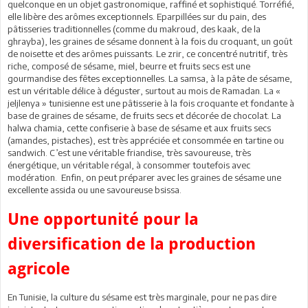
quelconque en un objet gastronomique, raffiné et sophistiqué. Torréfié,
elle libère des arômes exceptionnels. Eparpillées sur du pain, des
pâtisseries traditionnelles (comme du makroud, des kaak, de la
ghrayba), les graines de sésame donnent à la fois du croquant, un goût
de noisette et des arômes puissants. Le zrir, ce concentré nutritif, très
riche, composé de sésame, miel, beurre et fruits secs est une
gourmandise des fêtes exceptionnelles. La samsa, à la pâte de sésame,
est un véritable délice à déguster, surtout au mois de Ramadan. La «
jeljlenya » tunisienne est une pâtisserie à la fois croquante et fondante à
base de graines de sésame, de fruits secs et décorée de chocolat. La
halwa chamia, cette confiserie à base de sésame et aux fruits secs
(amandes, pistaches), est très appréciée et consommée en tartine ou
sandwich. C’est une véritable friandise, très savoureuse, très
énergétique, un véritable régal, à consommer toutefois avec
modération. Enfin, on peut préparer avec les graines de sésame une
excellente assida ou une savoureuse bsissa.
Une opportunité pour la
diversification de la production
agricole
En Tunisie, la culture du sésame est très marginale, pour ne pas dire