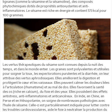
lignanes (comme la sésamine et la sésamoline), des composés
phytochimiques dotés de propriétés antioxydantes et anti-
inflammatoires. Le sésame est riche en énergie et contient 573 kcal pour
100 grammes.
Les vertus thérapeutiques du sésame sont connues depuis la nuit des
temps, et dans le monde entier. Les graines sont polyvalentes et utilisées
pour soigner la toux, les expectorations purulentes et la diarrhée, on leur
attribue des vertus aphrodisiaques. Elles améliorent la digestion et
protègent le cœur et les vaisseaux. Elles peuvent calmer les douleurs liées
à l'articulation (rhumatisme) et au mal de dos. Elles favorisent la santé
des os (riche en calcium), du foie et des yeux. Elles possèdent des effets
antistress, anti-inflammatoires et anticancéreux. En Inde, en Chine, en
Perse et en Mésopotamie, on soigne de nombreuses pathologies avec
l'huile de sésame. Celle-ci est particulièrement indiquée pour lutter contre
les troubles cardiovasculaires, aide le foie à neutraliser la production du