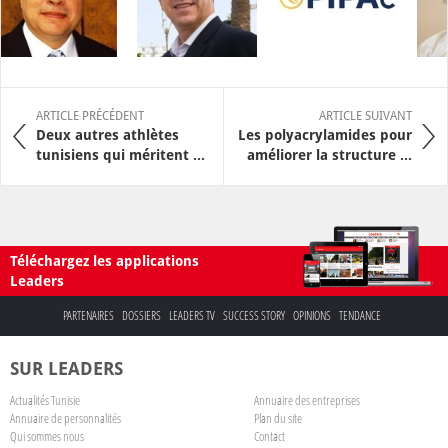
ARTICLE PRÉCÉDENT
ARTICLE SUIVANT
Deux autres athlètes
Les polyacrylamides pour
tunisiens qui méritent ...
améliorer la structure ...
Téléchargez les applications
Leaders
PARTENAIRES
DOSSIERS
LEADERS TV
SUCCESS STORY
OPINIONS
TENDANCE
SUR LEADERS
Actualités Tunisie
Annuaire des entreprises
Annuaire de personnalités
Plan du site
Qui sommes nous
Contact