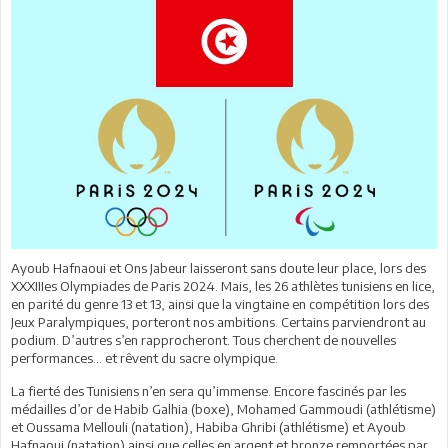
Ayoub Hafnaoui et Ons Jabeur laisseront sans doute leur place, lors des
XXXIIIes Olympiades de Paris 2024. Mais, les 26 athlètes tunisiens en lice,
en parité du genre 13 et 13, ainsi que la vingtaine en compétition lors des
Jeux Paralympiques, porteront nos ambitions. Certains parviendront au
podium. D’autres s’en rapprocheront. Tous cherchent de nouvelles
performances… et rêvent du sacre olympique.
La fierté des Tunisiens n’en sera qu’immense. Encore fascinés par les
médailles d’or de Habib Galhia (boxe), Mohamed Gammoudi (athlétisme)
et Oussama Mellouli (natation), Habiba Ghribi (athlétisme) et Ayoub
Hafnaoui (natation) ainsi que celles en argent et bronze remportées par