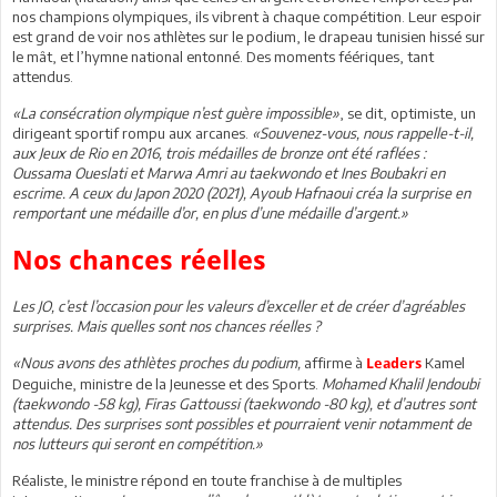
nos champions olympiques, ils vibrent à chaque compétition. Leur espoir
est grand de voir nos athlètes sur le podium, le drapeau tunisien hissé sur
le mât, et l’hymne national entonné. Des moments féériques, tant
attendus.
«La consécration olympique n’est guère impossible»
, se dit, optimiste, un
dirigeant sportif rompu aux arcanes.
«Souvenez-vous, nous rappelle-t-il,
aux Jeux de Rio en 2016, trois médailles de bronze ont été raflées :
Oussama Oueslati et Marwa Amri au taekwondo et Ines Boubakri en
escrime. A ceux du Japon 2020 (2021), Ayoub Hafnaoui créa la surprise en
remportant une médaille d’or, en plus d’une médaille d’argent.»
Nos chances réelles
Les JO, c’est l’occasion pour les valeurs d’exceller et de créer d’agréables
surprises. Mais quelles sont nos chances réelles ?
«Nous avons des athlètes proches du podium,
affirme à
Kamel
Leaders
Deguiche, ministre de la Jeunesse et des Sports.
Mohamed Khalil Jendoubi
(taekwondo -58 kg), Firas Gattoussi (taekwondo -80 kg), et d’autres sont
attendus. Des surprises sont possibles et pourraient venir notamment de
nos lutteurs qui seront en compétition.»
Réaliste, le ministre répond en toute franchise à de multiples