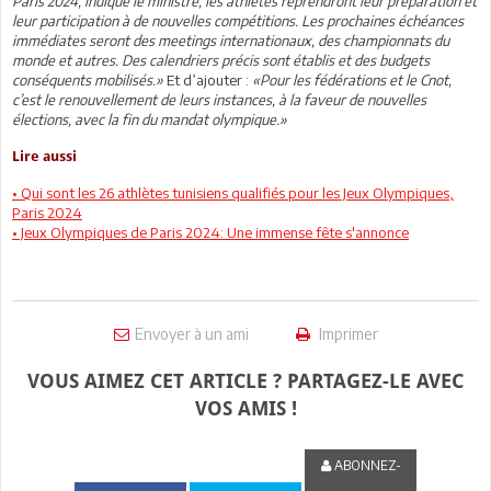
Paris 2024, indique le ministre, les athlètes reprendront leur préparation et
leur participation à de nouvelles compétitions. Les prochaines échéances
immédiates seront des meetings internationaux, des championnats du
monde et autres. Des calendriers précis sont établis et des budgets
conséquents mobilisés.»
Et d’ajouter :
«Pour les fédérations et le Cnot,
c’est le renouvellement de leurs instances, à la faveur de nouvelles
élections, avec la fin du mandat olympique.»
Lire aussi
• Qui sont les 26 athlètes tunisiens qualifiés pour les Jeux Olympiques,
Paris 2024
• Jeux Olympiques de Paris 2024: Une immense fête s'annonce
Envoyer à un ami
Imprimer
VOUS AIMEZ CET ARTICLE ? PARTAGEZ-LE AVEC
VOS AMIS !
ABONNEZ-