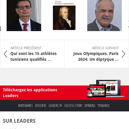
ARTICLE PRÉCÉDENT
ARTICLE SUIVANT
Qui sont les 15 athlètes
Jeux Olympiques, Paris
tunisiens qualifiés ...
2024: Un diptyque ...
Téléchargez les applications
Leaders
PARTENAIRES
DOSSIERS
LEADERS TV
SUCCESS STORY
OPINIONS
TENDANCE
SUR LEADERS