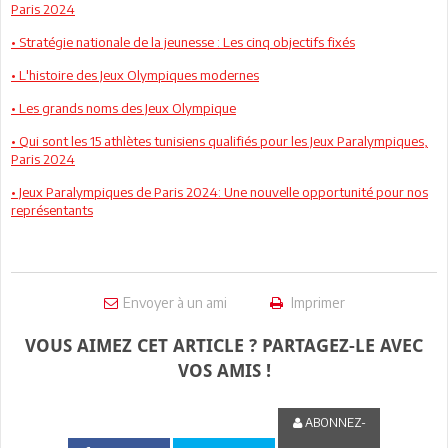
Paris 2024
• Stratégie nationale de la jeunesse : Les cinq objectifs fixés
• L'histoire des Jeux Olympiques modernes
• Les grands noms des Jeux Olympique
• Qui sont les 15 athlètes tunisiens qualifiés pour les Jeux Paralympiques,
Paris 2024
• Jeux Paralympiques de Paris 2024: Une nouvelle opportunité pour nos
représentants
Envoyer à un ami
Imprimer
VOUS AIMEZ CET ARTICLE ? PARTAGEZ-LE AVEC
VOS AMIS !
ABONNEZ-