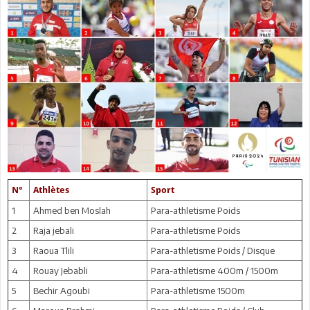
N°
Athlètes
Sport
1
Ahmed ben Moslah
Para-athletisme Poids
2
Raja jebali
Para-athletisme Poids
3
Raoua Tlili
Para-athletisme Poids / Disque
4
Rouay Jebabli
Para-athletisme 400m / 1500m
5
Bechir Agoubi
Para-athletisme 1500m