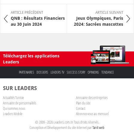
ARTICLE PRÉCÉDENT
ARTICLE SUIVANT
QNB : Résultats Financiers
Jeux Olympiques, Paris
au 30 Juin 2024
2024: Sacrées mascottes
Téléchargez les applications
Leaders
PARTENAIRES
DOSSIERS
LEADERS TV
SUCCESS STORY
OPINIONS
TENDANCE
SUR LEADERS
Actualités Tunisie
Annuaire des entreprises
Annuaire de personnalités
Plan du site
Qui sommes nous
Contact
Leaders Mobile
Abonnez-vous au mensuel
© 2009 - 2026 Leaders.com.tn Tous droits réservés.
Conception et Développement du site internet par
Tanit web