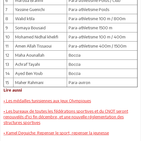
6
Maroua Brahmi
Para-athletisme Poids / Club
7
Yassine Guenichi
Para-athletisme Poids
8
Walid ktila
Para-athletisme 100 m / 800m
9
Somaya Bousaid
Para-athletisme 1500 m
10
Mohamed Nidhal khelifi
Para-athletisme 100 m / 400m
11
Amen Allah Tissaoui
Para-athletisme 400m / 1500m
12
Maha Aounallah
Boccia
13
Achraf Tayahi
Boccia
14
Ayed Ben Youb
Boccia
15
Maher Rahmani
Para-aviron
Lire aussi
• Les médailles tunisiennes aux Jeux Olympiques
• Les bureaux de toutes les fédérations sportives et du CNOT seront
renouvelés d'ici fin décembre, et une nouvelle réglementation des
structures sportives
• Kamel Deguiche: Repenser le sport, repenser la jeunesse